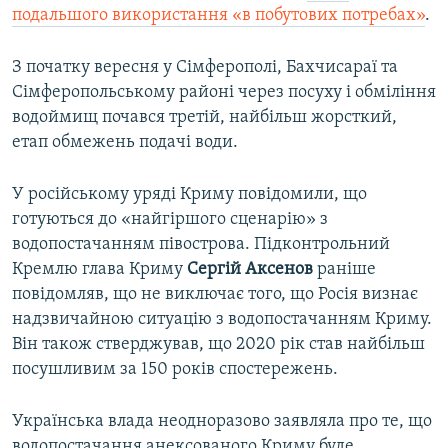
подальшого використання «в побутових потребах»
.​
З початку вересня у Сімферополі, Бахчисараї та
Сімферопольському районі через посуху і обміління
водоймищ почався третій, найбільш жорсткий,
етап обмежень подачі води.
У російському уряді Криму повідомили, що
готуються до «найгіршого сценарію» з
водопостачанням півострова. Підконтрольний
Кремлю глава Криму
Сергій Аксенов
раніше
повідомляв, що не виключає того, що Росія визнає
надзвичайною ситуацію з водопостачанням Криму.
Він також стверджував, що 2020 рік став найбільш
посушливим за 150 років спостережень.
Українська влада неодноразово заявляла про те, що
водопостачання анексованого Криму буде