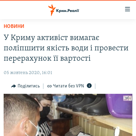
Доступність
посилання
Перейти
НОВИНИ
до
НОВИНИ
У Криму активіст вимагає
основного
ВОДА.КРИМ
матеріалу
поліпшити якість води і провести
ВІДЕО ТА ФОТО
Перейти
перерахунок її вартості
до
ПОЛІТИКА
основної
05 жовтень 2020, 16:01
БЛОГИ
навігації
Перейти
Поділитись
Читати без VPN
ПОГЛЯД
до
ІНТЕРВ'Ю
пошуку
ВСЕ ЗА ДЕНЬ
СПЕЦПРОЕКТИ
ЯК ОБІЙТИ БЛОКУВАННЯ
ДЕПОРТАЦІЯ