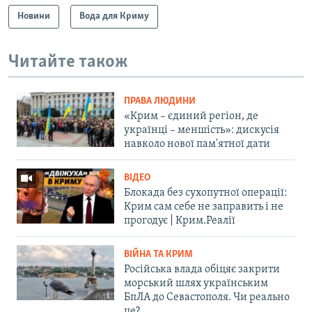
Новини
Вода для Криму
Читайте також
ПРАВА ЛЮДИНИ
«Крим – єдиний регіон, де
українці – меншість»: дискусія
навколо нової пам'ятної дати
ВІДЕО
Блокада без сухопутної операції:
Крим сам себе не заправить і не
прогодує | Крим.Реалії
ВІЙНА ТА КРИМ
Російська влада обіцяє закрити
морський шлях українським
БпЛА до Севастополя. Чи реально
це?