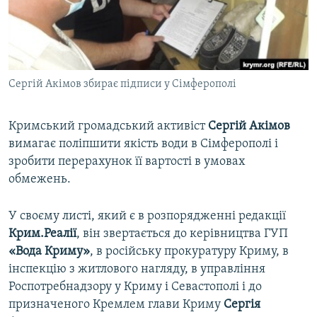
ВІДЕОУРОКИ «ELIFBE»
Русский
СВІДЧЕННЯ ОКУПАЦІЇ
Qırımtatar
УКРАЇНСЬКА ПРОБЛЕМА КРИМУ
Сергій Акімов збирає підписи у Сімферополі
ДОЛУЧАЙСЯ!
ІНФОГРАФІКА
Кримський громадський активіст
Сергій Акімов
вимагає поліпшити якість води в Сімферополі і
Усі сайти RFE/RL
зробити перерахунок її вартості в умовах
обмежень.
У своєму листі, який є в розпорядженні редакції
Крим.Реалії
, він звертається до керівництва ГУП
«Вода Криму»
, в російську прокуратуру Криму, в
інспекцію з житлового нагляду, в управління
Роспотребнадзору у Криму і Севастополі і до
призначеного Кремлем глави Криму
Сергія