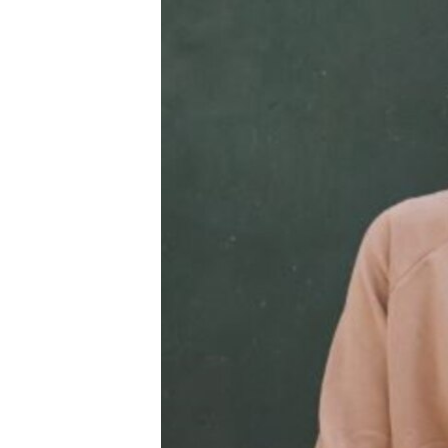
ВІДЕОУРОКИ «ELIFBE»
СВІДЧЕННЯ ОКУПАЦІЇ
УКРАЇНСЬКА ПРОБЛЕМА КРИМУ
ІНФОГРАФІКА