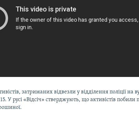
ивістів, затриманих відвезли у відділення поліції на в
, 15. У русі «Відсіч» стверджують, що активістів побил
рошиної.