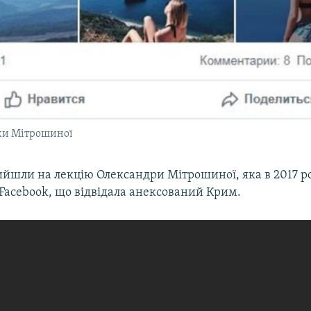
нки Мітрошиної
ийшли на лекцію Олександри Мітрошиної, яка в 2017 р
Facebook, що відвідала анексований Крим.