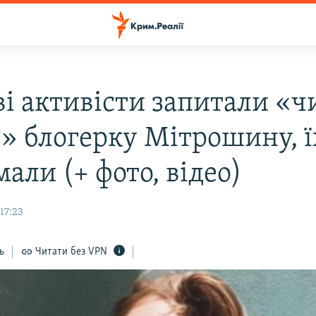
ві активісти запитали «ч
» блогерку Мітрошину, ї
али (+ фото, відео)
17:23
ь
Читати без VPN