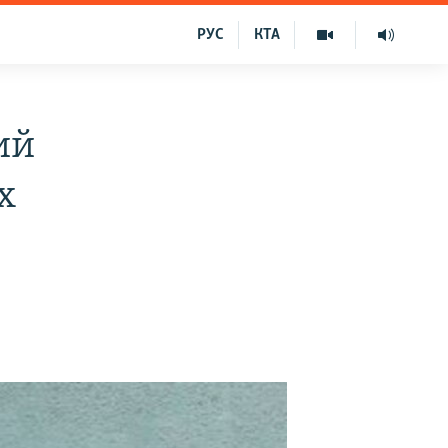
РУС
КТА
ий
х