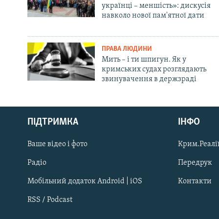
українці – меншість»: дискусія
навколо нової пам'ятної дати
ПРАВА ЛЮДИНИ
Мить – і ти шпигун. Як у
кримських судах розглядають
звинувачення в держзраді
Русский
ПІДТРИМКА
ІНФО
Qırımtatar
Ваше відео і фото
Крим.Реалії
ДОЛУЧАЙСЯ!
Радіо
Передрук
Мобільний додаток Android | iOS
Контакти
RSS / Podcast
Усі сайти RFE/RL