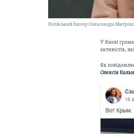
Російський блогер Олександра Митро
У Києві грома
активістів, я
Як повідомляє
Олексія Каль