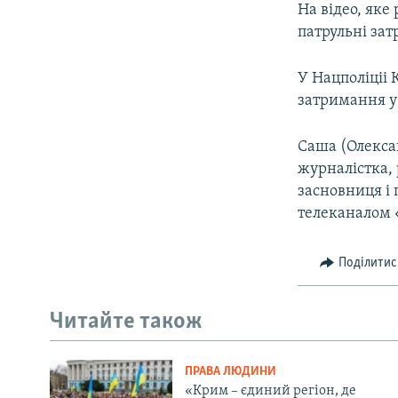
На відео, яке
патрульні зат
У Нацполіціі
затримання у
Саша (Олекса
журналістка, 
засновниця і
телеканалом «
Поділитис
Читайте також
ПРАВА ЛЮДИНИ
«Крим – єдиний регіон, де