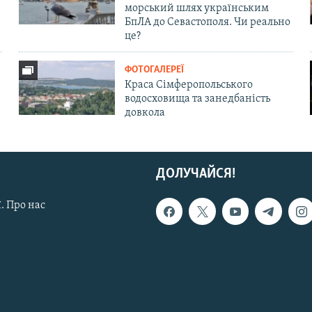
морський шлях українським
БпЛА до Севастополя. Чи реально
це?
ФОТОГАЛЕРЕЇ
Краса Сімферопольського
водосховища та занедбаність
довкола
ДОЛУЧАЙСЯ!
. Про нас