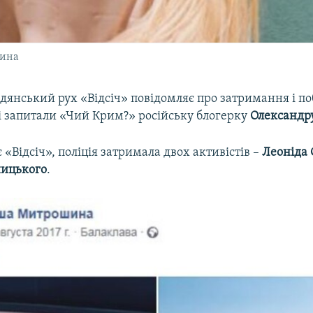
шина
дянський рух «Відсіч» повідомляє про затримання і по
кі запитали «Чий Крим?» російську блогерку
Олександр
 «Відсіч», поліція затримала двох активістів –
Леоніда
ницького
.