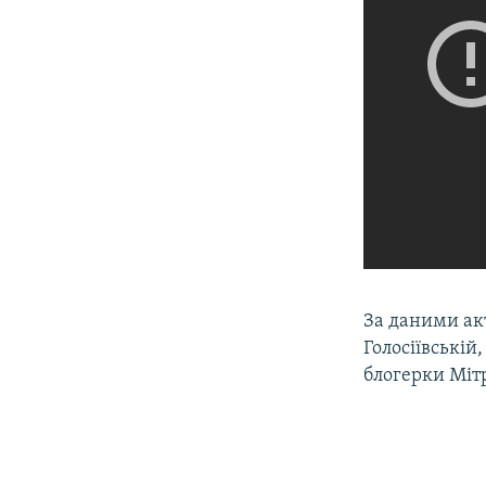
За даними акт
Голосіївській
блогерки Міт