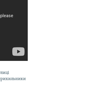
улиці
и прихильники