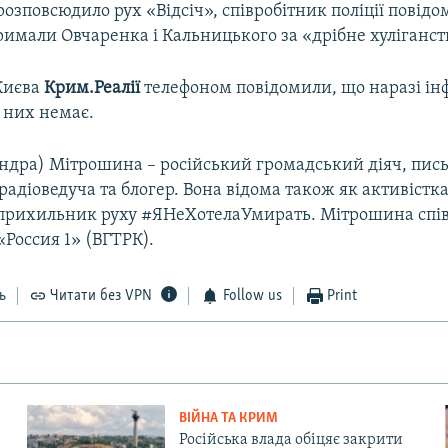
 розповсюдило рух «Відсіч», співробітник поліції повід
римали Овчаренка і Кальницького за «дрібне хуліганст
 Києва
Крим.Реалії
телефоном повідомили, що наразі ін
 них немає.
ндра) Мітрошина – російський громадський діяч, пис
радіоведуча та блогер. Вона відома також як активістк
 прихильник руху #ЯНеХотелаУмирать. Мітрошина спі
Россия 1» (ВГТРК).
ь
Читати без VPN
Follow us
Print
ВІЙНА ТА КРИМ
Російська влада обіцяє закрити