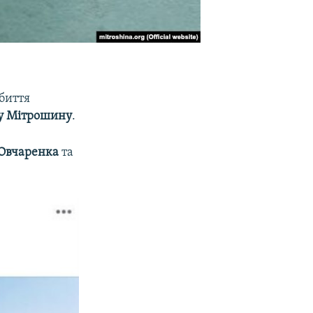
биття
у Мітрошину
.
 Овчаренка
та