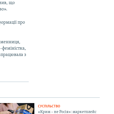
омив, що
во».
формації про
ьменниця,
а-феміністка,
впрацювала з
СУСПІЛЬСТВО
«Крим – не Росія»: маркетплейс