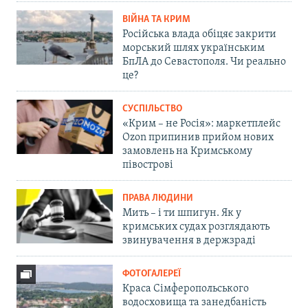
ВІЙНА ТА КРИМ
Російська влада обіцяє закрити
морський шлях українським
БпЛА до Севастополя. Чи реально
це?
СУСПІЛЬСТВО
«Крим – не Росія»: маркетплейс
Ozon припинив прийом нових
замовлень на Кримському
півострові
ПРАВА ЛЮДИНИ
Мить – і ти шпигун. Як у
кримських судах розглядають
звинувачення в держзраді
ФОТОГАЛЕРЕЇ
Краса Сімферопольського
водосховища та занедбаність