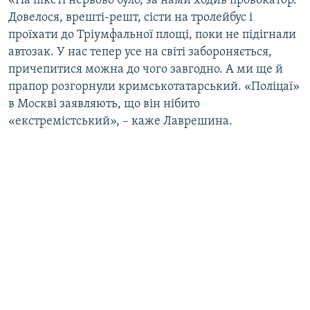
«На пікеті нервово було, за нами ходив провокатор.
Довелося, врешті-решт, сісти на тролейбус і
проїхати до Тріумфальної площі, поки не підігнали
автозак. У нас тепер усе на світі забороняється,
причепитися можна до чого завгодно. А ми ще й
прапор розгорнули кримськотатарський. «Поліцаї»
в Москві заявляють, що він нібито
«екстремістський», – каже Лаврешина.