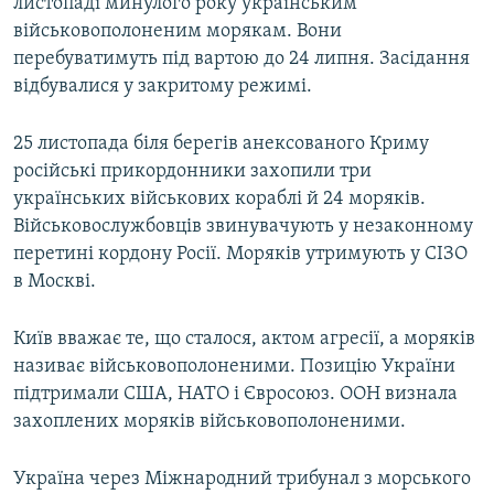
листопаді минулого року українським
військовополоненим морякам. Вони
перебуватимуть під вартою до 24 липня. Засідання
відбувалися у закритому режимі.
25 листопада біля берегів анексованого Криму
російські прикордонники захопили три
українських військових кораблі й 24 моряків.
Військовослужбовців звинувачують у незаконному
перетині кордону Росії. Моряків утримують у СІЗО
в Москві.
Київ вважає те, що сталося, актом агресії, а моряків
називає військовополоненими. Позицію України
підтримали США, НАТО і Євросоюз. ООН визнала
захоплених моряків військовополоненими.
Україна через Міжнародний трибунал з морського