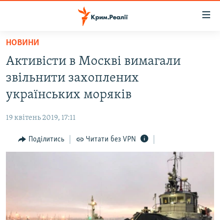
Доступність
посилання
Перейти
НОВИНИ
до
НОВИНИ
Активісти в Москві вимагали
основного
ВОДА.КРИМ
матеріалу
звільнити захоплених
ВІДЕО ТА ФОТО
Перейти
українських моряків
до
ПОЛІТИКА
основної
19 квітень 2019, 17:11
БЛОГИ
навігації
Перейти
Поділитись
Читати без VPN
ПОГЛЯД
до
ІНТЕРВ'Ю
пошуку
ВСЕ ЗА ДЕНЬ
СПЕЦПРОЕКТИ
ЯК ОБІЙТИ БЛОКУВАННЯ
ДЕПОРТАЦІЯ