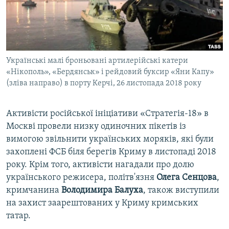
ВІДЕОУРОКИ «ELIFBE»
Русский
СВІДЧЕННЯ ОКУПАЦІЇ
Qırımtatar
УКРАЇНСЬКА ПРОБЛЕМА КРИМУ
Українські малі броньовані артилерійські катери
ДОЛУЧАЙСЯ!
ІНФОГРАФІКА
«Нікополь», «Бердянськ» і рейдовий буксир «Яни Капу»
(зліва направо) в порту Керчі, 26 листопада 2018 року
Усі сайти RFE/RL
Активісти російської ініціативи «Стратегія-18» в
Москві провели низку одиночних пікетів із
вимогою звільнити українських моряків, які були
захоплені ФСБ біля берегів Криму в листопаді 2018
року. Крім того, активісти нагадали про долю
українського режисера, політв'язня
Олега
Сенцова
,
кримчанина
Володимира
Балуха
, також виступили
на захист заарештованих у Криму кримських
татар.