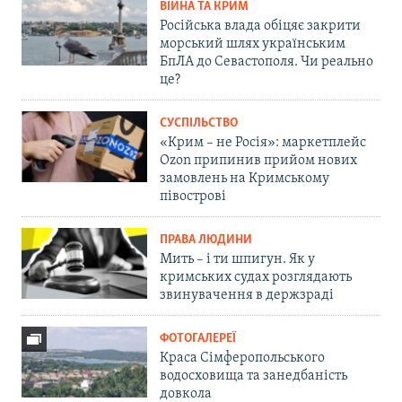
ВІЙНА ТА КРИМ
Російська влада обіцяє закрити
морський шлях українським
БпЛА до Севастополя. Чи реально
це?
СУСПІЛЬСТВО
«Крим – не Росія»: маркетплейс
Ozon припинив прийом нових
замовлень на Кримському
півострові
ПРАВА ЛЮДИНИ
Мить – і ти шпигун. Як у
кримських судах розглядають
звинувачення в держзраді
ФОТОГАЛЕРЕЇ
Краса Сімферопольського
водосховища та занедбаність
довкола