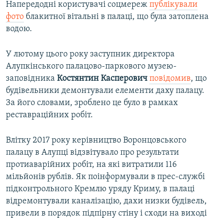
Напередодні користувачі соцмереж
публікували
фото
блакитної вітальні в палаці, що була затоплена
водою.
У лютому цього року заступник директора
Алупкінського палацово-паркового музею-
заповідника
Костянтин
Касперович
повідомив
, що
будівельники демонтували елементи даху палацу.
За його словами, зроблено це було в рамках
реставраційних робіт.
Влітку 2017 року керівництво Воронцовського
палацу в Алупці відзвітувало про результати
протиаварійних робіт, на які витратили 116
мільйонів рублів. Як поінформували в прес-службі
підконтрольного Кремлю уряду Криму, в палаці
відремонтували каналізацію, дахи низки будівель,
привели в порядок підпірну стіну і сходи на виході