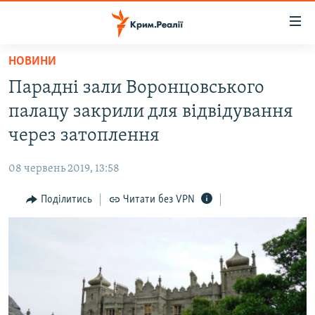
Доступність
посилання
Перейти
НОВИНИ
до
НОВИНИ
Парадні зали Воронцовського
основного
ВОДА.КРИМ
матеріалу
палацу закрили для відвідування
ВІДЕО ТА ФОТО
Перейти
через затоплення
до
ПОЛІТИКА
основної
08 червень 2019, 13:58
БЛОГИ
навігації
Перейти
Поділитись
Читати без VPN
ПОГЛЯД
до
ІНТЕРВ'Ю
пошуку
ВСЕ ЗА ДЕНЬ
СПЕЦПРОЕКТИ
ЯК ОБІЙТИ БЛОКУВАННЯ
ДЕПОРТАЦІЯ