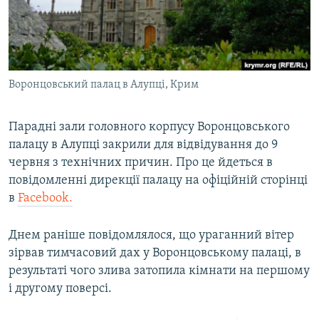
ВІДЕОУРОКИ «ELIFBE»
Русский
СВІДЧЕННЯ ОКУПАЦІЇ
Qırımtatar
УКРАЇНСЬКА ПРОБЛЕМА КРИМУ
Воронцовський палац в Алупці, Крим
ДОЛУЧАЙСЯ!
ІНФОГРАФІКА
Парадні зали головного корпусу Воронцовського
палацу в Алупці закрили для відвідування до 9
Усі сайти RFE/RL
червня з технічних причин. Про це йдеться в
повідомленні дирекції палацу на офіційній сторінці
в
Facebook.
Днем раніше повідомлялося, що ураганний вітер
зірвав тимчасовий дах у Воронцовському палаці, в
результаті чого злива затопила кімнати на першому
і другому поверсі.