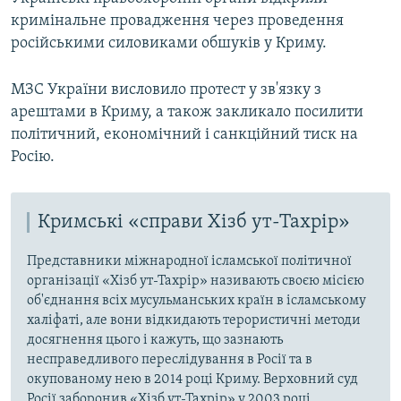
кримінальне провадження через проведення
російськими силовиками обшуків у Криму.
МЗС України висловило протест у зв'язку з
арештами в Криму, а також закликало посилити
політичний, економічний і санкційний тиск на
Росію.
Кримські «справи Хізб ут-Тахрір»
Представники міжнародної ісламської політичної
організації «Хізб ут-Тахрір» називають своєю місією
об'єднання всіх мусульманських країн в ісламському
халіфаті, але вони відкидають терористичні методи
досягнення цього і кажуть, що зазнають
несправедливого переслідування в Росії та в
окупованому нею в 2014 році Криму. Верховний суд
Росії заборонив «Хізб ут-Тахрір» у 2003 році,