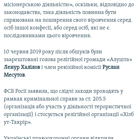
місіонерською діяльністю», оскільки, відповідно до
законодавства, така діяльність повинна бути
спрямована на поширення свого віровчення серед
осіб іншої конфесії, або серед осіб, які не є
послідовниками цього віровчення.
10 червня 2019 року після обшуків були
заарештовані голова релігійної громади «Алушта»
Ленур Халілов
і член ревізійної комісії
Руслан
Месутов
.
ФСБ Росії заявила, що слідчі заходи проходять у
рамках кримінальної справи за ст. 205.5
(організація або участь у діяльності терористичної
організації) і стосується релігійної організації «Хізб
ут-Тахрір».
Українські правоохоронні органи відкрили