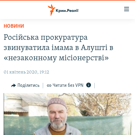
Доступність
посилання
Перейти
НОВИНИ
до
НОВИНИ
Російська прокуратура
основного
ВОДА.КРИМ
матеріалу
звинуватила імама в Алушті в
ВІДЕО ТА ФОТО
Перейти
«незаконному місіонерстві»
до
ПОЛІТИКА
основної
01 квітень 2020, 19:12
БЛОГИ
навігації
Перейти
Поділитись
Читати без VPN
ПОГЛЯД
до
ІНТЕРВ'Ю
пошуку
ВСЕ ЗА ДЕНЬ
СПЕЦПРОЕКТИ
ЯК ОБІЙТИ БЛОКУВАННЯ
ДЕПОРТАЦІЯ