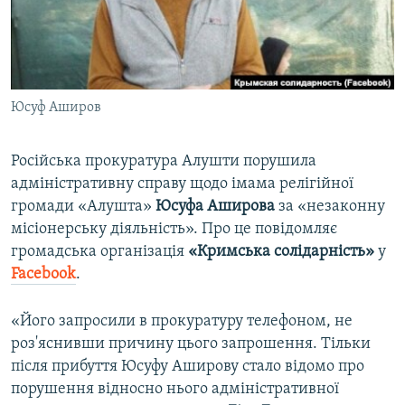
ВІДЕОУРОКИ «ELIFBE»
Русский
СВІДЧЕННЯ ОКУПАЦІЇ
Qırımtatar
УКРАЇНСЬКА ПРОБЛЕМА КРИМУ
Юсуф Аширов
ДОЛУЧАЙСЯ!
ІНФОГРАФІКА
Російська прокуратура Алушти порушила
адміністративну справу щодо імама релігійної
Усі сайти RFE/RL
громади «Алушта»
Юсуфа Аширова
за «незаконну
місіонерську діяльність». Про це повідомляє
громадська організація
«Кримська солідарність»
у
Facebook
.
«Його запросили в прокуратуру телефоном, не
роз'яснивши причину цього запрошення. Тільки
після прибуття Юсуфу Аширову стало відомо про
порушення відносно нього адміністративної