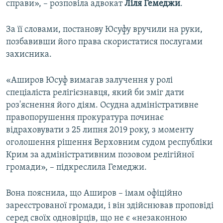
справи», – розповіла адвокат
Ліля Гемеджи
.
За її словами, постанову Юсуфу вручили на руки,
позбавивши його права скористатися послугами
захисника.
«Аширов Юсуф вимагав залучення у ролі
спеціаліста релігієзнавця, який би зміг дати
роз'яснення його діям. Осудна адміністративне
правопорушення прокуратура починає
відраховувати з 25 липня 2019 року, з моменту
оголошення рішення Верховним судом республіки
Крим за адміністративним позовом релігійної
громади», – підкреслила Гемеджи.
Вона пояснила, що Аширов – імам офіційно
зареєстрованої громади, і він здійснював проповіді
серед своїх одновірців, що не є «незаконною