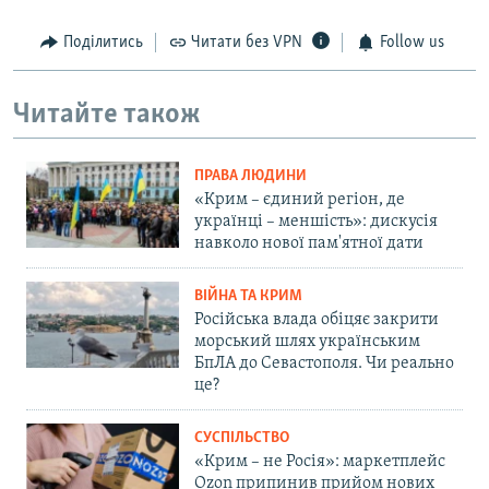
Поділитись
Читати без VPN
Follow us
Читайте також
ПРАВА ЛЮДИНИ
«Крим – єдиний регіон, де
українці – меншість»: дискусія
навколо нової пам'ятної дати
ВІЙНА ТА КРИМ
Російська влада обіцяє закрити
морський шлях українським
БпЛА до Севастополя. Чи реально
це?
СУСПІЛЬСТВО
«Крим – не Росія»: маркетплейс
Ozon припинив прийом нових