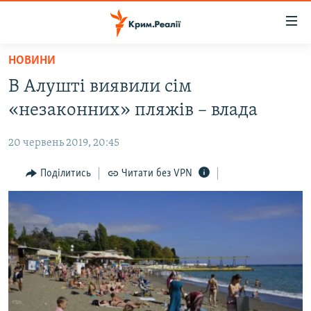
Доступність
посилання
Перейти
НОВИНИ
до
НОВИНИ
В Алушті виявили сім
основного
ВОДА.КРИМ
матеріалу
«незаконних» пляжів – влада
ВІДЕО ТА ФОТО
Перейти
до
20 червень 2019, 20:45
ПОЛІТИКА
основної
БЛОГИ
Поділитись
Читати без VPN
навігації
Перейти
ПОГЛЯД
до
ІНТЕРВ'Ю
пошуку
ВСЕ ЗА ДЕНЬ
СПЕЦПРОЕКТИ
ЯК ОБІЙТИ БЛОКУВАННЯ
ДЕПОРТАЦІЯ