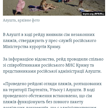
ВІДЕОУРОКИ «ELIFBE»
Русский
СВІДЧЕННЯ ОКУПАЦІЇ
Qırımtatar
Алушта, архівне фото
УКРАЇНСЬКА ПРОБЛЕМА КРИМУ
ДОЛУЧАЙСЯ!
ІНФОГРАФІКА
В Алушті в ході рейду виявили сім незаконних
пляжів, стверджують у прес-службі російського
Міністерства курортів Криму.
Усі сайти RFE/RL
За інформацією відомства, рейд проводили спільно
зі співробітниками російського МНС Криму та
представниками російської адміністрації Алушти.
«Проведено рейдові огляди пляжів, розташованих
на території Партеніта, Утьосу і Алушти. В ході
проведеного обстеження встановлено, що сім
пляжів функціонують без повного пакету