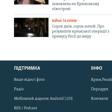
замовлень на Кримському
півострові
ВІЙНА ТА КРИМ
Сорок днів, сорок ночей. Про
результати кримської операції з
примусу Росії до миру
Русский
ПІДТРИМКА
ІНФО
Qırımtatar
Ваше відео і фото
Крим.Реалії
ДОЛУЧАЙСЯ!
Радіо
Передрук
Мобільний додаток Android | iOS
Контакти
RSS / Podcast