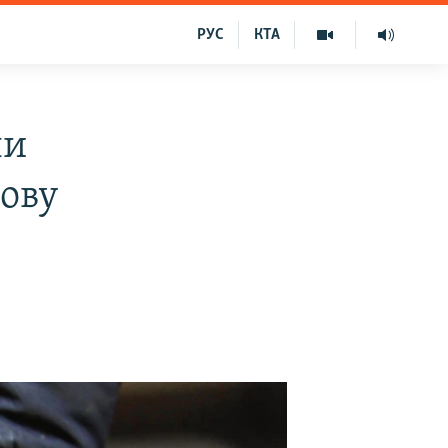
РУС
КТА
ли
гову