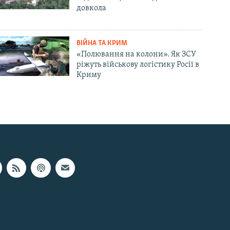
довкола
ВІЙНА ТА КРИМ
«Полювання на колони». Як ЗСУ
ріжуть військову логістику Росії в
Криму