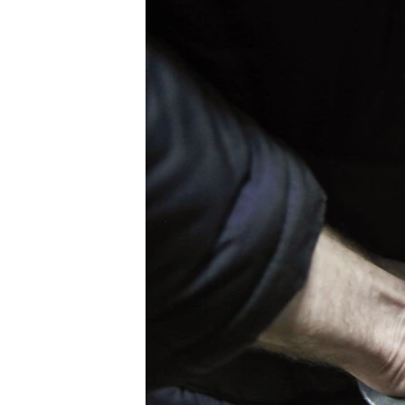
ВІДЕОУРОКИ «ELIFBE»
СВІДЧЕННЯ ОКУПАЦІЇ
УКРАЇНСЬКА ПРОБЛЕМА КРИМУ
ІНФОГРАФІКА