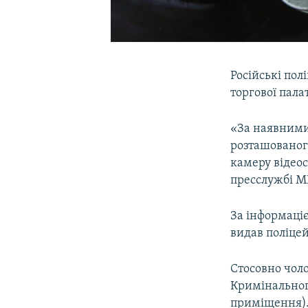
Російські пол
торгової пала
«За наявними
розташованого
камеру відеос
пресслужбі МВ
За інформаціє
видав поліце
Стосовно чоло
Кримінальног
приміщення)