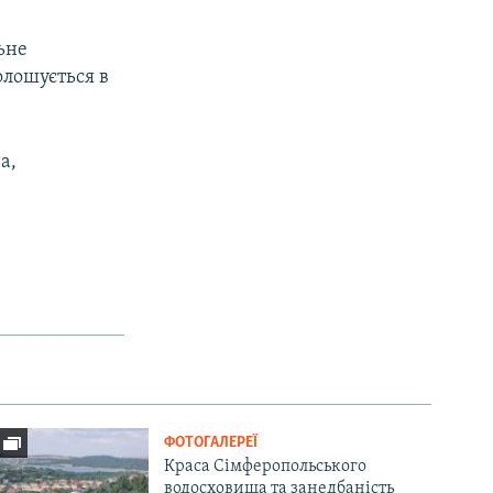
ьне
голошується в
а,
.
ФОТОГАЛЕРЕЇ
Краса Сімферопольського
водосховища та занедбаність