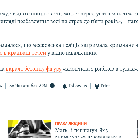
му, згідно санкції статті, може загрожувати максимал
игляді позбавлення волі на строк до п'яти років», – на
.
омлялося, що московська поліція затримала кримчанин
о в крадіжці речей
у відпочивальників.
ина
вкрала бетонну фігуру
«хлопчика з рибкою в руках»
ь
Читати без VPN
Follow us
Print
ПРАВА ЛЮДИНИ
Мить – і ти шпигун. Як у
кримських судах розглядають