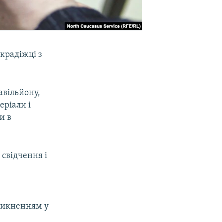
 крадіжці з
авільйону,
еріали і
и в
 свідчення і
8
оникненням у