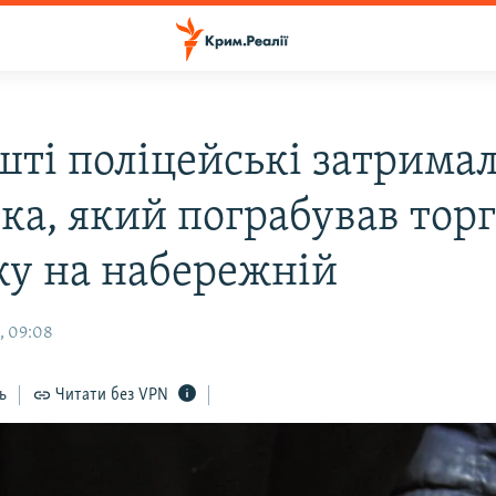
шті поліцейські затрима
ка, який пограбував тор
ку на набережній
, 09:08
ь
Читати без VPN