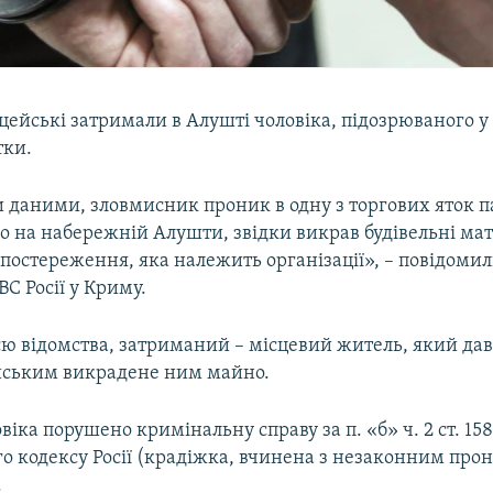
іцейські затримали в Алушті чоловіка, підозрюваного у
тки.
 даними, зловмисник проник в одну з торгових яток п
 на набережній Алушти, звідки викрав будівельні мат
постереження, яка належить організації», – повідомил
С Росії у Криму.
ю відомства, затриманий – місцевий житель, який дав
йським викрадене ним майно.
віка порушено кримінальну справу за п. «б» ч. 2 ст. 15
о кодексу Росії (крадіжка, вчинена з незаконним пр
.