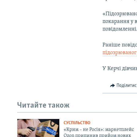
«Підозрювано
покарання у в
повідомленні
Раніше повід
підозрюваног
У Керчі дівч
Поділитис
Читайте також
СУСПІЛЬСТВО
«Крим – не Росія»: маркетплейс
Ozon припинив прийом нових