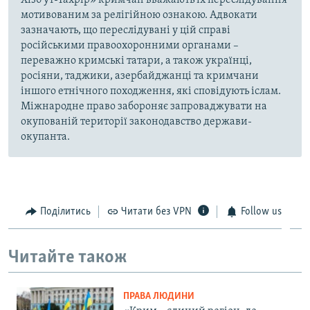
Хізб ут-Тахрір» кримчан вважають їх переслідування
мотивованим за релігійною ознакою. Адвокати
зазначають, що переслідувані у цій справі
російськими правоохоронними органами –
переважно кримські татари, а також українці,
росіяни, таджики, азербайджанці та кримчани
іншого етнічного походження, які сповідують іслам.
Міжнародне право забороняє запроваджувати на
окупованій території законодавство держави-
окупанта.
Поділитись
Читати без VPN
Follow us
Читайте також
ПРАВА ЛЮДИНИ