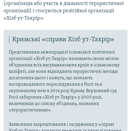
(організація або участь в діяльності терористичної
організації) і стосуються релігійної організації
«Хізб ут-Тахрір».
Кримські «справи Хізб ут-Тахрір»
Представники міжнародної ісламської політичної
організації «Хізб ут-Тахрір» називають своєю місією
об'єднання всіх мусульманських країн в ісламському
халіфаті, але вони відкидають терористичні методи
досягнення цього і кажуть, що зазнають
несправедливого переслідування в Росії та в
окупованому нею в 2014 році Криму. Верховний суд
Росії заборонив «Хізб ут-Тахрір» у 2003 році,
включивши до списку об'єднань, названих
«терористичними».
Захисники заарештованих і засуджених у «справі