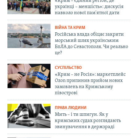
«Крим – єдиний регіон, де
українці – меншість»: дискусія
навколо нової пам'ятної дати
ВІЙНА ТА КРИМ
Російська влада обіцяє закрити
морський шлях українським
БпЛА до Севастополя. Чи реально
це?
СУСПІЛЬСТВО
«Крим – не Росія»: маркетплейс
Ozon припинив прийом нових
замовлень на Кримському
півострові
ПРАВА ЛЮДИНИ
Мить – і ти шпигун. Як у
кримських судах розглядають
звинувачення в держзраді