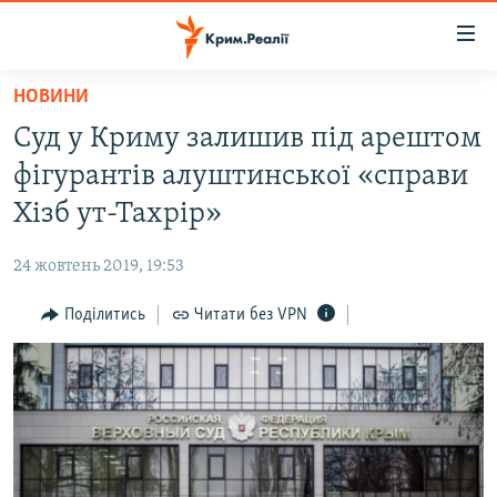
Доступність
посилання
Перейти
НОВИНИ
до
НОВИНИ
Суд у Криму залишив під арештом
основного
ВОДА.КРИМ
матеріалу
фігурантів алуштинської «справи
ВІДЕО ТА ФОТО
Перейти
Хізб ут-Тахрір»
до
ПОЛІТИКА
основної
24 жовтень 2019, 19:53
БЛОГИ
навігації
Перейти
Поділитись
Читати без VPN
ПОГЛЯД
до
ІНТЕРВ'Ю
пошуку
ВСЕ ЗА ДЕНЬ
СПЕЦПРОЕКТИ
ЯК ОБІЙТИ БЛОКУВАННЯ
ДЕПОРТАЦІЯ