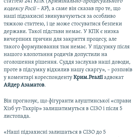
статтею 241 КПК (
Кримінально-процесуального
кодексу Росії – КР
), а саме він сказав про те, що
наші підзахисні звинувачуються за особливо
тяжкою статтею, і це може стосуватися безпеки
держави. Такої підстави немає. У КПК є низка
вичерпних причин для закриття процесу, але
такого формулювання там немає. У підсумку після
нашого клопотання родичів допустили на
оголошення рішення. Суддя заслухав наші доводи,
проте в підсумку відхилив нашу скаргу», – розповів
у коментарі кореспонденту
Крим.Реалії
адвокат
Айдер Азаматов
.
Він прогнозує, що фігуранти алуштинської «справи
Хізб ут-Тахрір» залишатимуться в СІЗО і після 5
листопада.
«Наші підзахисні залишаться в СІЗО до 5