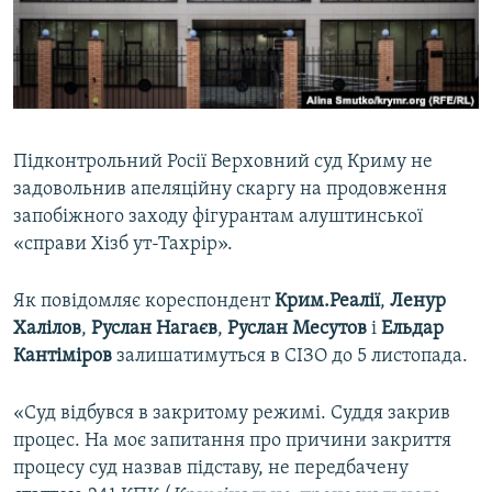
ВІДЕОУРОКИ «ELIFBE»
Русский
СВІДЧЕННЯ ОКУПАЦІЇ
Qırımtatar
УКРАЇНСЬКА ПРОБЛЕМА КРИМУ
ДОЛУЧАЙСЯ!
ІНФОГРАФІКА
Підконтрольний Росії Верховний суд Криму не
задовольнив апеляційну скаргу на продовження
запобіжного заходу фігурантам алуштинської
Усі сайти RFE/RL
«справи Хізб ут-Тахрір».
Як повідомляє кореспондент
Крим.Реалії
,
Ленур
Халілов
,
Руслан Нагаєв
,
Руслан Месутов
і
Ельдар
Кантіміров
залишатимуться в СІЗО до 5 листопада.
«Суд відбувся в закритому режимі. Суддя закрив
процес. На моє запитання про причини закриття
процесу суд назвав підставу, не передбачену