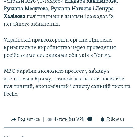
«справи Хізб ут-Тахрір»
Ельдара Кантімірова,
Руслана Месутова, Руслана Нагаєва і Ленура
Халілова
політичними в'язнями і зажадав їх
негайного звільнення.
Українські правоохоронні органи відкрили
кримінальне виробництво через проведення
російськими силовиками обшуків в Криму.
МЗС України висловило протест у зв'язку з
арештами в Криму, а також закликали посилити
політичний, економічний і списку санкцій тиск на
Росію.
Поділитись
Читати без VPN
Follow us