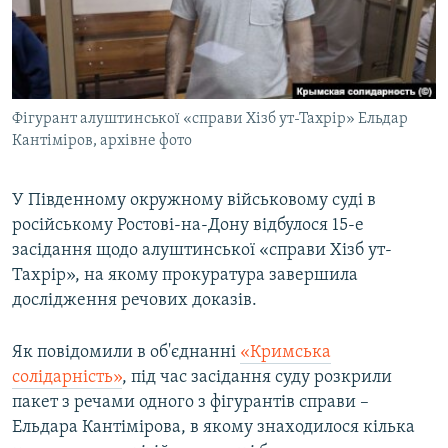
ВІДЕОУРОКИ «ELIFBE»
Русский
СВІДЧЕННЯ ОКУПАЦІЇ
Qırımtatar
УКРАЇНСЬКА ПРОБЛЕМА КРИМУ
Фігурант алуштинської «справи Хізб ут-Тахрір» Ельдар
ДОЛУЧАЙСЯ!
ІНФОГРАФІКА
Кантіміров, архівне фото
У Південному окружному військовому суді в
Усі сайти RFE/RL
російському Ростові-на-Дону відбулося 15-е
засідання щодо алуштинської «справи Хізб ут-
Тахрір», на якому прокуратура завершила
дослідження речових доказів.
Як повідомили в об'єднанні
«Кримська
солідарність»
, під час засідання суду розкрили
пакет з речами одного з фігурантів справи –
Ельдара Кантімірова, в якому знаходилося кілька