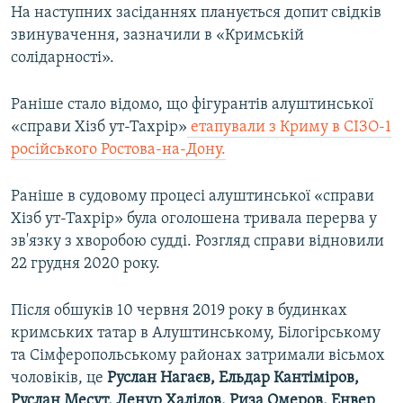
На наступних засіданнях планується допит свідків
звинувачення, зазначили в «Кримській
солідарності».
Раніше стало відомо, що фігурантів алуштинської
«справи Хізб ут-Тахрір»
етапували з Криму в СІЗО-1
російського Ростова-на-Дону.
Раніше в судовому процесі алуштинської «справи
Хізб ут-Тахрір» була оголошена тривала перерва у
зв'язку з хворобою судді. Розгляд справи відновили
22 грудня 2020 року.
Після обшуків 10 червня 2019 року в будинках
кримських татар в Алуштинському, Білогірському
та Сімферопольському районах затримали вісьмох
чоловіків, це
Руслан Нагаєв, Ельдар Кантіміров,
Руслан Месут, Ленур Халілов, Риза Омеров, Енвер