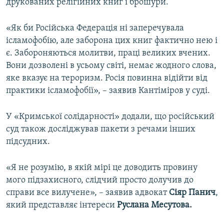
друкованих релігійних книг і брошури.
«Як би Російська Федерація ні заперечувала
ісламофобію, але заборона цих книг фактично нею і
є. Забороняються молитви, праці великих вчених.
Вони дозволені в усьому світі, немає жодного слова,
яке вказує на тероризм. Росія повинна відійти від
практики ісламофобії», – заявив Кантіміров у суді.
У «Кримської солідарності» додали, що російський
суд також досліджував пакети з речами інших
підсудних.
«Я не розумію, в якій мірі це доводить провину
мого підзахисного, слідчий просто долучив до
справи все вилучене», – заявив адвокат
Сіяр Панич
,
який представляє інтереси
Руслана Месутова.