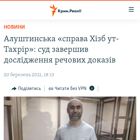
Доступність
посилання
Перейти
НОВИНИ
до
НОВИНИ
Алуштинська «справа Хізб ут-
основного
ВОДА.КРИМ
матеріалу
Тахрір»: суд завершив
ВІДЕО ТА ФОТО
Перейти
дослідження речових доказів
до
ПОЛІТИКА
основної
20 березень 2021, 18:13
БЛОГИ
навігації
Перейти
Поділитись
Читати без VPN
ПОГЛЯД
до
ІНТЕРВ'Ю
пошуку
ВСЕ ЗА ДЕНЬ
СПЕЦПРОЕКТИ
ЯК ОБІЙТИ БЛОКУВАННЯ
ДЕПОРТАЦІЯ