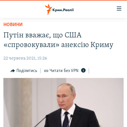
Доступність
посилання
Перейти
НОВИНИ
до
НОВИНИ
Путін вважає, що США
основного
ВОДА.КРИМ
матеріалу
«спровокували» анексію Криму
ВІДЕО ТА ФОТО
Перейти
до
22 червень 2021, 15:26
ПОЛІТИКА
основної
БЛОГИ
Поділитись
Читати без VPN
навігації
Перейти
ПОГЛЯД
до
ІНТЕРВ'Ю
пошуку
ВСЕ ЗА ДЕНЬ
СПЕЦПРОЕКТИ
ЯК ОБІЙТИ БЛОКУВАННЯ
ДЕПОРТАЦІЯ