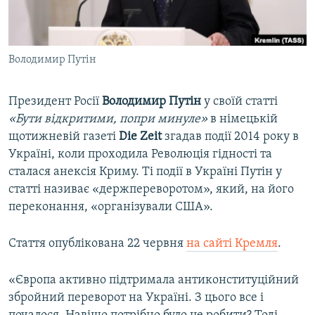
ВІДЕОУРОКИ «ELIFBE»
Русский
СВІДЧЕННЯ ОКУПАЦІЇ
Qırımtatar
Володимир Путін
УКРАЇНСЬКА ПРОБЛЕМА КРИМУ
ДОЛУЧАЙСЯ!
ІНФОГРАФІКА
Президент Росії
Володимир Путін
у своїй статті
«Бути відкритими, попри минуле»
в німецькій
щотижневій газеті
Die Zeit
згадав події 2014 року в
Усі сайти RFE/RL
Україні, коли проходила Революція гідності та
сталася анексія Криму. Ті події в Україні Путін у
статті називає «держпереворотом», який, на його
переконання, «організували США».
Стаття опублікована 22 червня
на сайті Кремля
.
«Європа активно підтримала антиконституційний
збройний переворот на Україні. З цього все і