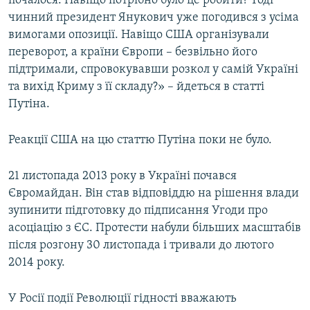
почалося. Навіщо потрібно було це робити? Тоді
чинний президент Янукович уже погодився з усіма
вимогами опозиції. Навіщо США організували
переворот, а країни Європи – безвільно його
підтримали, спровокувавши розкол у самій Україні
та вихід Криму з її складу?» – йдеться в статті
Путіна.
Реакції США на цю статтю Путіна поки не було.
21 листопада 2013 року в Україні почався
Євромайдан. Він став відповіддю на рішення влади
зупинити підготовку до підписання Угоди про
асоціацію з ЄС. Протести набули більших масштабів
після розгону 30 листопада і тривали до лютого
2014 року.
У Росії події Революції гідності вважають