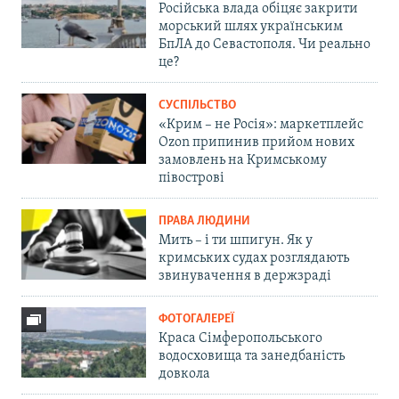
Російська влада обіцяє закрити
морський шлях українським
БпЛА до Севастополя. Чи реально
це?
СУСПІЛЬСТВО
«Крим – не Росія»: маркетплейс
Ozon припинив прийом нових
замовлень на Кримському
півострові
ПРАВА ЛЮДИНИ
Мить – і ти шпигун. Як у
кримських судах розглядають
звинувачення в держзраді
ФОТОГАЛЕРЕЇ
Краса Сімферопольського
водосховища та занедбаність
довкола