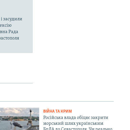
і засудили
нексію
овна Рада
вастополя
ВІЙНА ТА КРИМ
Російська влада обіцяє закрити
морський шлях українським
БпЛА до Севастополя. Чи реально