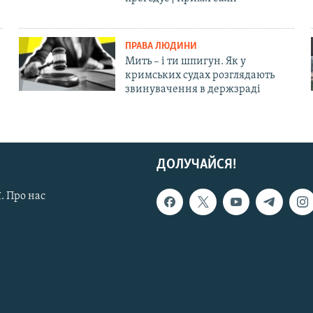
ПРАВА ЛЮДИНИ
Мить – і ти шпигун. Як у
кримських судах розглядають
звинувачення в держзраді
ДОЛУЧАЙСЯ!
. Про нас