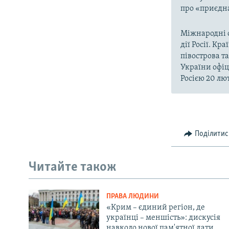
про «приєдна
Міжнародні о
дії Росії. Кр
півострова т
України офіц
Росією 20 лют
Поділитис
Читайте також
ПРАВА ЛЮДИНИ
«Крим – єдиний регіон, де
українці – меншість»: дискусія
навколо нової пам'ятної дати