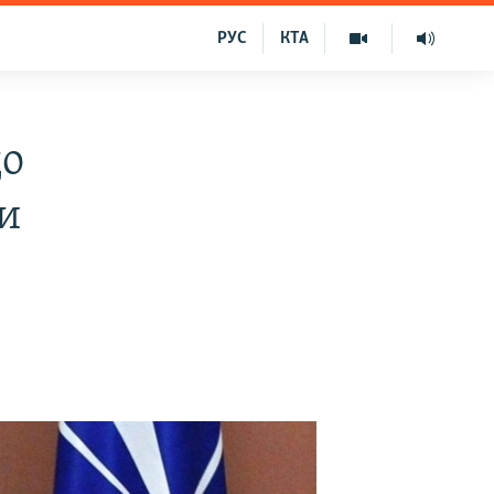
РУС
КТА
до
и