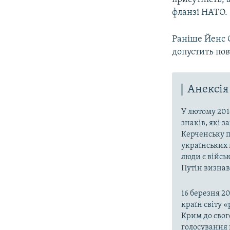
фланзі НАТО.
Раніше Йенс С
допустить пов
Анексія
У лютому 201
знаків, які 
Керченську п
українських 
люди є війсь
Путін визнав,
16 березня 2
країн світу 
Крим до свог
голосування 