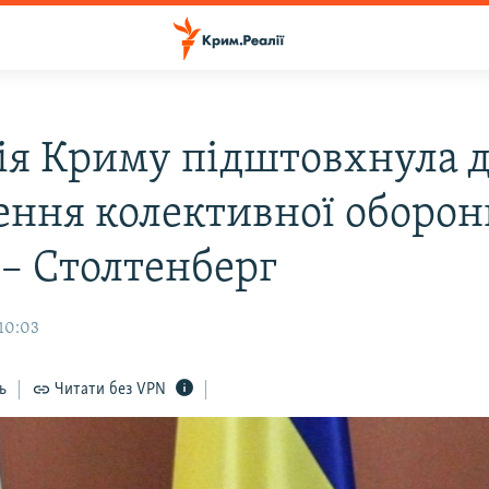
ія Криму підштовхнула 
ення колективної оборон
– Столтенберг
 10:03
ь
Читати без VPN