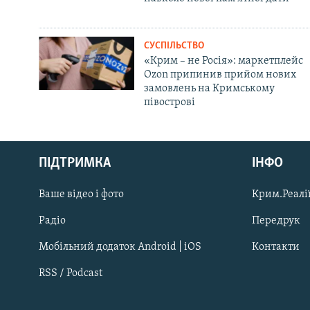
СУСПІЛЬСТВО
«Крим – не Росія»: маркетплейс
Ozon припинив прийом нових
замовлень на Кримському
півострові
Русский
ПІДТРИМКА
ІНФО
Qırımtatar
Ваше відео і фото
Крим.Реалії
ДОЛУЧАЙСЯ!
Радіо
Передрук
Мобільний додаток Android | iOS
Контакти
RSS / Podcast
Усі сайти RFE/RL