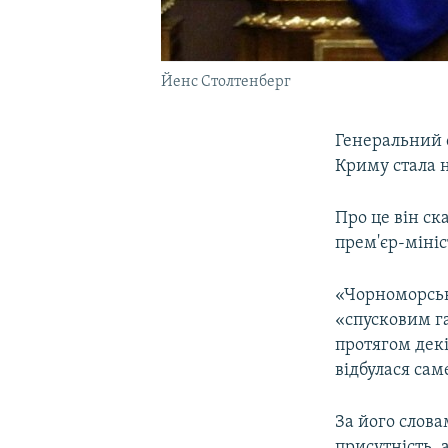
Йенс Столтенберг
Генеральний
Криму стала 
Про це він ск
прем'єр-міні
«Чорноморськ
«спусковим г
протягом декі
відбулася сам
За його слова
присутність, 