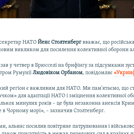
 секретар НАТО
Йенс Столтенберг
вважає, що російська
новим викликом для посилення колективної оборони ал
азав у четвер в Брюсселі на брифінгу за підсумками зуст
стром Румунії
Людовіком Орбаном
, повідомляє
«Укрин
ий регіон є важливим для НАТО. Ми пам'ятаємо, що с
ачком» для адаптації НАТО і зміцнення колективної о
лькох минулих років – це була незаконна анексія Крим
е в Чорному морі», – зазначив Столтенберг.
ми, альянс посилив повітряне патрулювання і військов
а також присутність в межах передових сил в країнах 