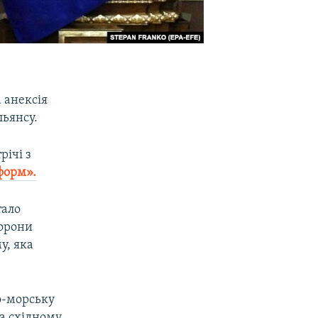
 анексія
ьянсу.
річі з
форм».
тало
борони
у, яка
о-морську
на східному