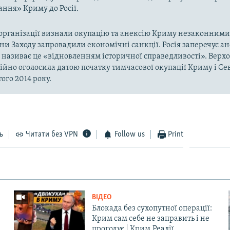
ння» Криму до Росії.
рганізації визнали окупацію та анексію Криму незаконними 
аїни Заходу запровадили економічні санкції. Росія заперечує а
а називає це «відновленням історичної справедливості». Верх
ійно оголосила датою початку тимчасової окупації Криму і Се
ого 2014 року.
ь
Читати без VPN
Follow us
Print
ВІДЕО
Блокада без сухопутної операції:
Крим сам себе не заправить і не
прогодує | Крим.Реалії