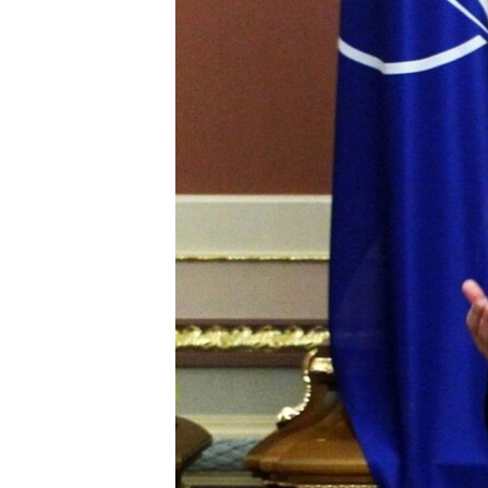
ВІДЕОУРОКИ «ELIFBE»
СВІДЧЕННЯ ОКУПАЦІЇ
УКРАЇНСЬКА ПРОБЛЕМА КРИМУ
ІНФОГРАФІКА