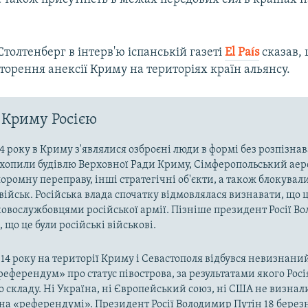
толтенберг в інтерв'ю іспанській газеті
El País
сказав,
торення анексії Криму на територіях країн альянсу.
 Криму Росією
4 року в Криму з'являлися озброєні люди в формі без розпізна
захопили будівлю Верховної Ради Криму, Сімферопольський аер
оромну переправу, інші стратегічні об'єкти, а також блокували
військ. Російська влада спочатку відмовлялася визнавати, що ц
ковослужбовцями російської армії. Пізніше президент Росії В
 що це були російські військові.
014 року на території Криму і Севастополя відбувся невизнани
«референдум» про статус півострова, за результатами якого Рос
о складу. Ні Україна, ні Європейський союз, ні США не визнал
на «референдумі». Президент Росії Володимир Путін 18 берез