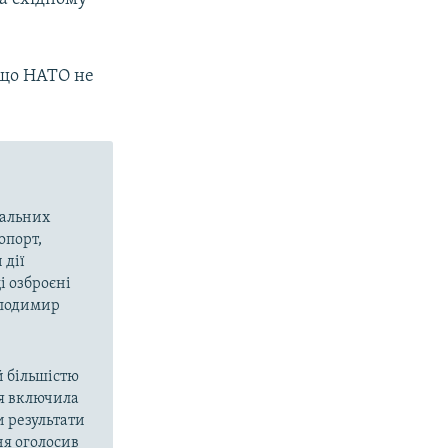
 що НАТО не
вальних
опорт,
 дії
і озброєні
олодимир
й більшістю
ія включила
и результати
ня оголосив