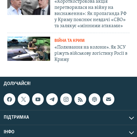
«Короткострокова акція
перетворилася на війну на
виснаження»: Як пропаганда РФ
у Криму пояснює невдачі «СВО»
та залякує «мінними атаками»
ВІЙНА ТА КРИМ
«Полювання на колони». Як ЗСУ
ріжуть військову логістику Росії в
Криму
ДОЛУЧАЙСЯ!
ПІДТРИМКА
ІНФО