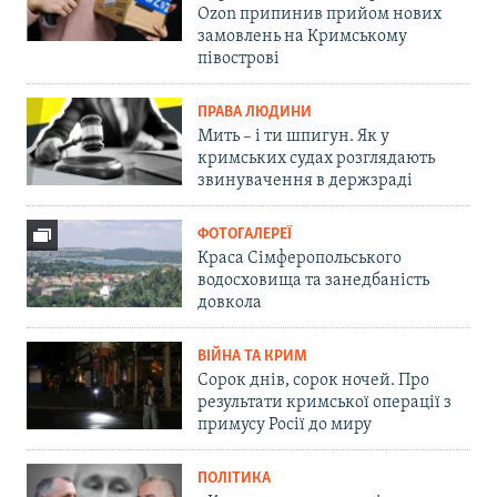
Ozon припинив прийом нових
замовлень на Кримському
півострові
ПРАВА ЛЮДИНИ
Мить – і ти шпигун. Як у
кримських судах розглядають
звинувачення в держзраді
ФОТОГАЛЕРЕЇ
Краса Сімферопольського
водосховища та занедбаність
довкола
ВІЙНА ТА КРИМ
Сорок днів, сорок ночей. Про
результати кримської операції з
примусу Росії до миру
ПОЛІТИКА