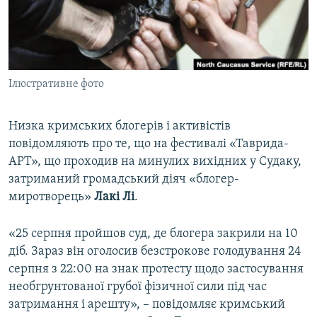
ВІДЕОУРОКИ «ELIFBE»
Русский
СВІДЧЕННЯ ОКУПАЦІЇ
Qırımtatar
УКРАЇНСЬКА ПРОБЛЕМА КРИМУ
Ілюстративне фото
ДОЛУЧАЙСЯ!
ІНФОГРАФІКА
Низка кримських блогерів і активістів
повідомляють про те, що на фестивалі «Таврида-
Усі сайти RFE/RL
АРТ», що проходив на минулих вихідних у Судаку,
затриманий громадський діяч «блогер-
миротворець»
Лакі
Лі
.
«25 серпня пройшов суд, де блогера закрили на 10
діб. Зараз він оголосив безстрокове голодування 24
серпня з 22:00 на знак протесту щодо застосування
необгрунтованої грубої фізичної сили під час
затримання і арешту», – повідомляє кримський