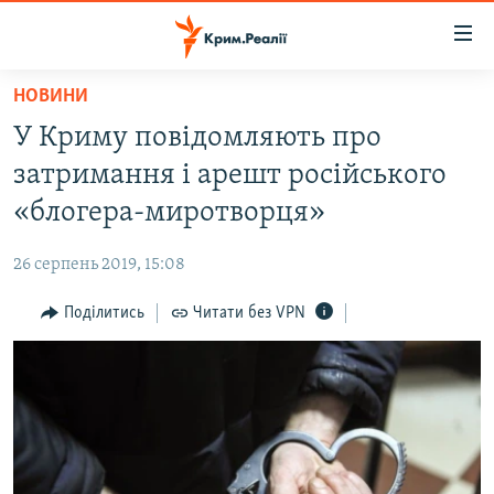
Доступність
посилання
Перейти
НОВИНИ
до
НОВИНИ
У Криму повідомляють про
основного
ВОДА.КРИМ
матеріалу
затримання і арешт російського
ВІДЕО ТА ФОТО
Перейти
«блогера-миротворця»
до
ПОЛІТИКА
основної
26 серпень 2019, 15:08
БЛОГИ
навігації
Перейти
Поділитись
Читати без VPN
ПОГЛЯД
до
ІНТЕРВ'Ю
пошуку
ВСЕ ЗА ДЕНЬ
СПЕЦПРОЕКТИ
ЯК ОБІЙТИ БЛОКУВАННЯ
ДЕПОРТАЦІЯ