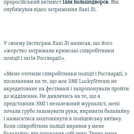
проросійський активіст
Ілля
Большедворов
. Він
опублікував відео затримання Лакі Лі.
У своєму Інстаграм Лакі Лі написав, що його
«жорстко затримали кримські співробітники
поліції і загін Росгвардії».
«Мене оточили співробітники поліції і Росгвардії, з
посиланням на те, що моє ЗМІ LuckyStream не
акредитоване на фестивалі і запропонували пройти
до відділення. Не дивлячись на те, що я
представник ЗМІ і незалежний журналіст, мені
почали грубо заламувати руки, виривати балалайку
і намагатися заштовхнути в поліцейську автівку.
Коли співробітник поліції виривав у мене
балалайку, він пошкодив собі руку. Тепер мене