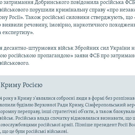
о затримання Добринського повідомила російська ФСБ
 військового порушили кримінальну справу «про неза
ну Росії». Також російські силовики стверджують, що 
о виявили речовину, імовірно, наркотичного походженн
а експертизу».
 десантно-штурмових військ Збройних сил України н
ою російською пропагандою» заяви ФСБ про затриман
військового.
 Криму Росією
4 року в Криму з'являлися озброєні люди в формі без розпізна
захопили будівлю Верховної Ради Криму, Сімферопольський аер
оромну переправу, інші стратегічні об'єкти, а також блокували
військ. Російська влада спочатку відмовлялася визнавати, що ц
ковослужбовцями російської армії. Пізніше президент Росії В
 що це були російські військові.