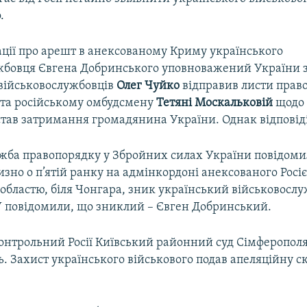
.
ації про арешт в анексованому Криму українського
жбовця Євгена Добринського уповноважений України 
 військовослужбовців
Олег Чуйко
відправив листи пра
ї та російському омбудсмену
Тетяні Москальковій
щодо 
тав затримання громадянина України. Однак відповіді
ужба правопорядку у Збройних силах України повідоми
зно о п’ятій ранку на адмінкордоні анексованого Росі
областю, біля Чонгара, зник український військовослу
У повідомили, що зниклий – Євген Добринський.
контрольний Росії Київський районний суд Сімферопол
ь. Захист українського військового подав апеляційну с