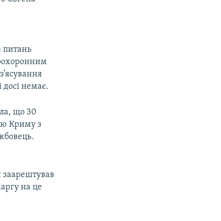
з питань
воохоронним
з’ясування
 досі немає.
ла, що 30
єю Криму з
жбовець.
я заарештував
каргу на це