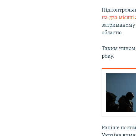
Підконтрольн
на два місяц
затриманому 
областю.
Таким чином,
року.
Раніше пості
Україна вимаг