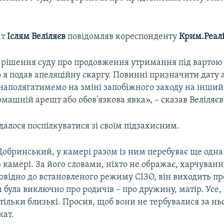
ат
Іслям Веліляєв
повідомляв кореспонденту
Крим.Реалі
я рішення суду про продовження утримання під вартою
 я подав апеляційну скаргу. Повинні призначити дату 
наполягатимемо на зміні запобіжного заходу на інший
омашній арешт або обов'язкова явка», – сказав Веліляєв
алося поспілкуватися зі своїм підзахисним.
Добринський, у камері разом із ним перебуває ще одна
 в камері. За його словами, ніхто не ображає, харчуванн
овідно до встановленого режиму СІЗО, він виходить пр
 була виключно про родичів – про дружину, матір. Усе,
 тільки близькі. Просив, щоб вони не тербувалися за ньо
кат.