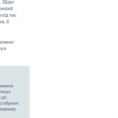
. Щодо
конний
«під час
я, її
азвало
ого
вальних
опорт,
 дії
і озброєні
олодимир