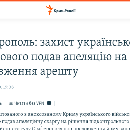
рополь: захист українськ
кового подав апеляцію на
вження арешту
, 19:08
ь
Читати без VPN
штованого в анексованому Криму українського військ
о
подав апеляційну скаргу на рішення підконтрольного 
айонного суду Сімферополя про продовження йому зап