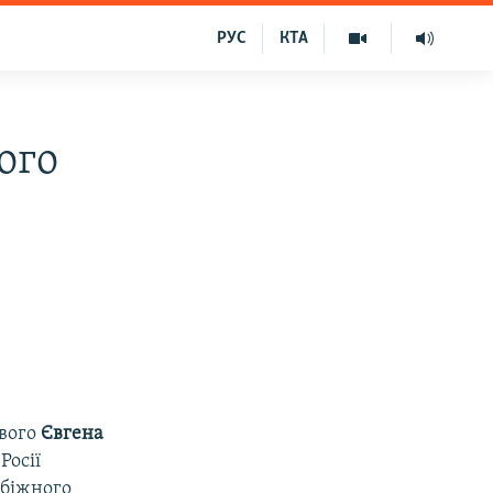
РУС
КТА
ого
ового
Євгена
Росії
обіжного