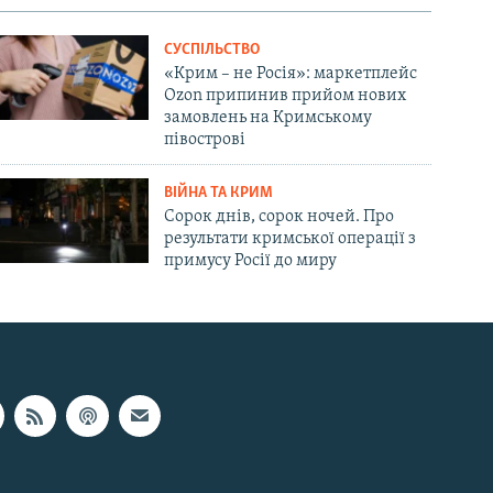
СУСПІЛЬСТВО
«Крим – не Росія»: маркетплейс
Ozon припинив прийом нових
замовлень на Кримському
півострові
ВІЙНА ТА КРИМ
Сорок днів, сорок ночей. Про
результати кримської операції з
примусу Росії до миру