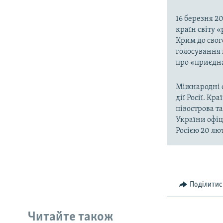
16 березня 2
країн світу 
Крим до свог
голосування 
про «приєдна
Міжнародні о
дії Росії. Кр
півострова т
України офіц
Росією 20 лют
Поділитис
Читайте також