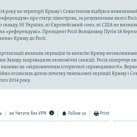
014 року на території Криму і Севастополя відбувся невизнани
«референдум» про статус півострова, за результатами якого Рос
о складу. Ні Україна, ні Європейський союз, ні США не визнал
на «референдумі». Президент Росії Володимир Путін 18 берез
ння» Криму до Росії.
рганізації визнали окупацію та анексію Криму незаконними 
аїни Заходу запровадили економічні санкції. Росія заперечує а
а називає це «відновленням історичної справедливості». Верх
ійно оголосила датою початку тимчасової окупації Криму і Се
ого 2014 року.
ь
Читати без VPN
Follow us
Print