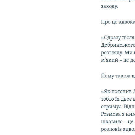
ВІДЕОУРОКИ «ELIFBE»
заходу.
СВІДЧЕННЯ ОКУПАЦІЇ
Про це адвок
УКРАЇНСЬКА ПРОБЛЕМА КРИМУ
ІНФОГРАФІКА
«Одразу післ
Добринського
розгляду. Ми 
м'який – це д
Йому також вд
«Як пояснив 
тобто їх двоє
отримує. Відп
Розмова з ним
цікавило – це
розповів адво