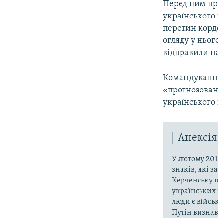
Перед цим пр
українського
перетин кордо
огляду у ньог
відправили н
Командування
«прогнозован
українського 
Анексія
У лютому 201
знаків, які 
Керченську п
українських 
люди є війсь
Путін визнав,