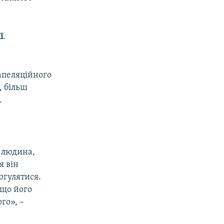
ї
.
апеляційного
, більш
.
 людина,
я він
огулятися.
 що його
го», –