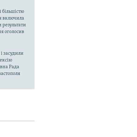
й більшістю
ія включила
и результати
ня оголосив
і засудили
нексію
овна Рада
вастополя