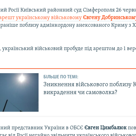
ий Росії Київський районний суд Сімферополя 26 чер
і арешт українському військовому
Євгену Добринськом
раніше поблизу адмінкордону анексованого Криму з 
 український військовий пробуде під арештом до 1 ве
БІЛЬШЕ ПО ТЕМІ:
Зникнення військового поблизу 
викрадення чи самоволка?
йний представник України в ОБСЄ
Євген Цимбалюк
пов
ає від Росії негайно звільнити українського військово