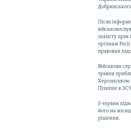
Добринського
Після інформ
військовослу
захисту прав
органам Росі
правових підс
Військова сл
травня прибли
Херсонською 
Пізніше в ЗС
3 червня під
його на місяц
рішення.