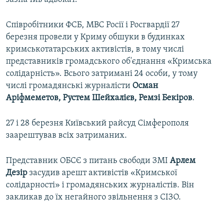
Співробітники ФСБ, МВС Росії і Росгвардії 27
березня провели у Криму обшуки в будинках
кримськотатарських активістів, в тому числі
представників громадського об'єднання «Кримська
солідарність». Всього затримані 24 особи, у тому
числі громадянські журналісти
Осман
Аріфмеметов, Рустем Шейхалієв, Ремзі Бекіров
.
27 і 28 березня Київський райсуд Сімферополя
заарештував всіх затриманих.
Представник ОБСЄ з питань свободи ЗМІ
Арлем
Дезір
засудив арешт активістів «Кримської
солідарності» і громадянських журналістів. Він
закликав до їх негайного звільнення з СІЗО.