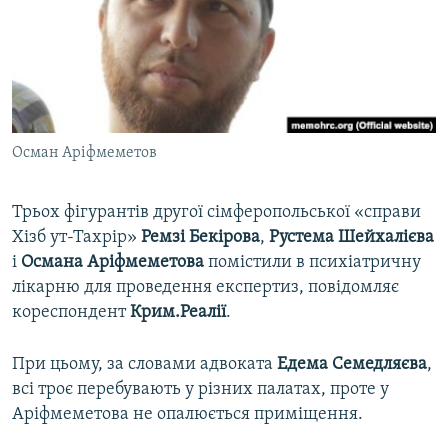
ВІДЕОУРОКИ «ELIFBE»
Русский
СВІДЧЕННЯ ОКУПАЦІЇ
Qırımtatar
УКРАЇНСЬКА ПРОБЛЕМА КРИМУ
ДОЛУЧАЙСЯ!
ІНФОГРАФІКА
Осман Аріфмеметов
Трьох фігурантів другої сімферопольської «справи
Усі сайти RFE/RL
Хізб ут-Тахрір»
Ремзі Бекірова
,
Рустема Шейхалієва
і
Османа Аріфмеметова
помістили в психіатричну
лікарню для проведення експертиз, повідомляє
кореспондент
Крим.Реалії
.
При цьому, за словами адвоката
Едема Семедляєва
,
всі троє перебувають у різних палатах, проте у
Аріфмеметова не опалюється приміщення.