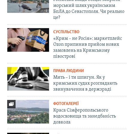
морський шлях українським
БпЛА до Севастополя. Чи реально
це?
СУСПІЛЬСТВО
«Крим – не Росія»: маркетплейс
Ozon припинив прийом нових
замовлень на Кримському
півострові
ПРАВА ЛЮДИНИ
Мить – і ти шпигун. Як у
кримських судах розглядають
звинувачення в держзраді
ФОТОГАЛЕРЕЇ
Краса Сімферопольського
водосховища та занедбаність
довкола