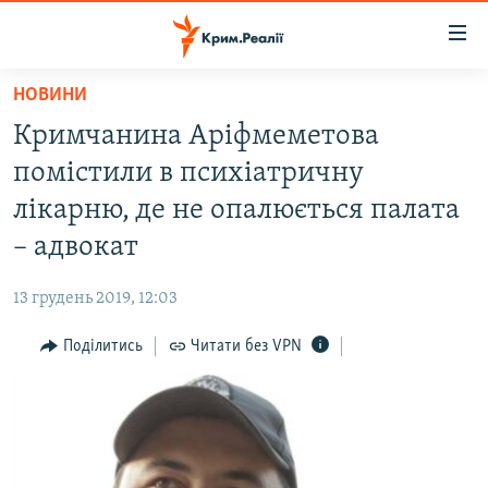
Доступність
посилання
Перейти
НОВИНИ
до
НОВИНИ
Кримчанина Аріфмеметова
основного
ВОДА.КРИМ
матеріалу
помістили в психіатричну
ВІДЕО ТА ФОТО
Перейти
лікарню, де не опалюється палата
до
ПОЛІТИКА
– адвокат
основної
БЛОГИ
навігації
13 грудень 2019, 12:03
Перейти
ПОГЛЯД
до
Поділитись
Читати без VPN
ІНТЕРВ'Ю
пошуку
ВСЕ ЗА ДЕНЬ
СПЕЦПРОЕКТИ
ЯК ОБІЙТИ БЛОКУВАННЯ
ДЕПОРТАЦІЯ