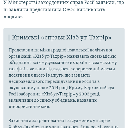
У Міністерстві закордонних справ Росії заявили, що
ці заклики представника ОБСЄ викликають
«подив».
Кримські «справи Хізб ут-Тахрір»
Представники міжнародної ісламської політичної
організації «Хізб ут-Тахрір» називають своєю місією
об'єднання всіх мусульманських країн в ісламському
халіфаті, але вони відкидають терористичні методи
досягнення цього і кажуть, що зазнають
несправедливого переслідування в Росії та в
окупованому нею в 2014 році Криму. Верховний суд
Росії заборонив «Хізб ут-Тахрір» у 2003 році,
включивши до списку об'єднань, названих
«терористичними».
Захисники заарештованих і засуджених у «справі
Хізб ут-Тахрір» кримчан вважають їх переслідування