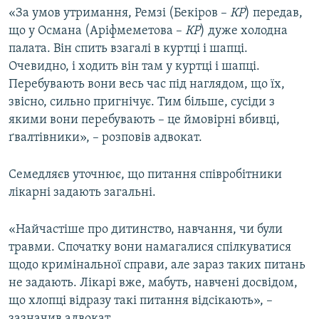
«За умов утримання, Ремзі (Бекіров –
КР
) передав,
що у Османа (Аріфмеметова –
КР
) дуже холодна
палата. Він спить взагалі в куртці і шапці.
Очевидно, і ходить він там у куртці і шапці.
Перебувають вони весь час під наглядом, що їх,
звісно, сильно пригнічує. Тим більше, сусіди з
якими вони перебувають – це ймовірні вбивці,
ґвалтівники», – розповів адвокат.
Семедляєв уточнює, що питання співробітники
лікарні задають загальні.
«Найчастіше про дитинство, навчання, чи були
травми. Спочатку вони намагалися спілкуватися
щодо кримінальної справи, але зараз таких питань
не задають. Лікарі вже, мабуть, навчені досвідом,
що хлопці відразу такі питання відсікають», –
зазначив адвокат.