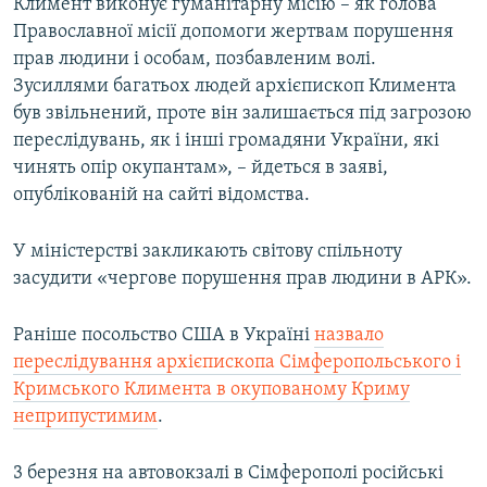
Климент виконує гуманітарну місію – як голова
Православної місії допомоги жертвам порушення
прав людини і особам, позбавленим волі.
Зусиллями багатьох людей архієпископ Климента
був звільнений, проте він залишається під загрозою
переслідувань, як і інші громадяни України, які
чинять опір окупантам», – йдеться в заяві,
опублікованій на сайті відомства.
У міністерстві закликають світову спільноту
засудити «чергове порушення прав людини в АРК».
Раніше посольство США в Україні
назвало
переслідування архієпископа Сімферопольського і
Кримського Климента в окупованому Криму
неприпустимим
.
3 березня на автовокзалі в Сімферополі російські