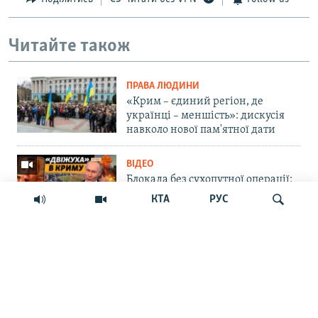
Читайте також
ПРАВА ЛЮДИНИ
«Крим – єдиний регіон, де
українці – меншість»: дискусія
навколо нової пам'ятної дати
ВІДЕО
Блокада без сухопутної операції:
Крим сам себе не заправить і не
КТА
РУС
прогодує | Крим.Реалії
ВІЙНА ТА КРИМ
Російська влада обіцяє закрити
Шукати
морський шлях українським
БпЛА до Севастополя. Чи реально
це?