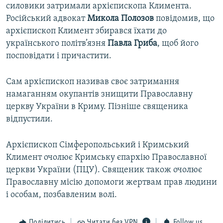
силовики затримали архієпископа Климента.
Російський адвокат
Микола
Полозов
повідомив, що
архієпископ Климент збирався їхати до
українського політв’язня
Павла Гриба
, щоб його
посповідати і причастити.
Сам архієпископ називав своє затримання
намаганням окупантів знищити Православнy
церкву України в Криму. Пізніше священика
відпустили.​
Архієпископ Сімферопольський і Кримський
Климент очолює Кримську єпархію Православної
церкви України (ПЦУ). Священик також очолює
Православну місію допомоги жертвам прав людини
і особам, позбавленим волі.
Поділитись
Читати без VPN
Follow us