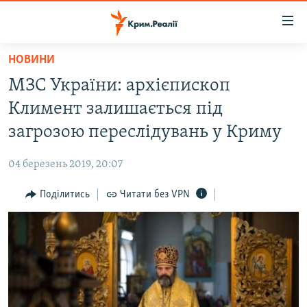
Доступність
посилання
Перейти
НОВИНИ
до
НОВИНИ
МЗС України: архієпископ
основного
ВОДА.КРИМ
матеріалу
Климент залишається під
ВІДЕО ТА ФОТО
Перейти
загрозою переслідувань у Криму
до
ПОЛІТИКА
основної
04 березень 2019, 20:07
БЛОГИ
навігації
Перейти
Поділитись
Читати без VPN
ПОГЛЯД
до
ІНТЕРВ'Ю
пошуку
ВСЕ ЗА ДЕНЬ
СПЕЦПРОЕКТИ
ЯК ОБІЙТИ БЛОКУВАННЯ
ДЕПОРТАЦІЯ