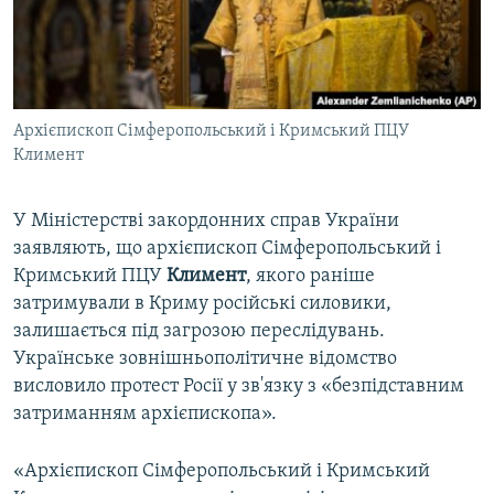
ВІДЕОУРОКИ «ELIFBE»
Русский
СВІДЧЕННЯ ОКУПАЦІЇ
Qırımtatar
УКРАЇНСЬКА ПРОБЛЕМА КРИМУ
Архієпископ Сімферопольський і Кримський ПЦУ
ДОЛУЧАЙСЯ!
ІНФОГРАФІКА
Климент
У Міністерстві закордонних справ України
Усі сайти RFE/RL
заявляють, що архієпископ Сімферопольський і
Кримський ПЦУ
Климент
, якого раніше
затримували в Криму російські силовики,
залишається під загрозою переслідувань.
Українське зовнішньополітичне відомство
висловило протест Росії у зв'язку з «безпідставним
затриманням архієпископа».
«Архієпископ Сімферопольський і Кримський