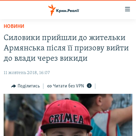
Доступність
посилання
Перейти
НОВИНИ
до
НОВИНИ
Силовики прийшли до жительки
основного
ВОДА.КРИМ
матеріалу
Армянська після її призову вийти
ВІДЕО ТА ФОТО
Перейти
до влади через викиди
до
ПОЛІТИКА
основної
11 жовтень 2018, 16:07
БЛОГИ
навігації
Перейти
Поділитись
Читати без VPN
ПОГЛЯД
до
ІНТЕРВ'Ю
пошуку
ВСЕ ЗА ДЕНЬ
СПЕЦПРОЕКТИ
ЯК ОБІЙТИ БЛОКУВАННЯ
ДЕПОРТАЦІЯ