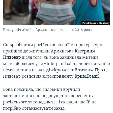
ВІДЕОУРОКИ «ELIFBE»
Русский
СВІДЧЕННЯ ОКУПАЦІЇ
Qırımtatar
УКРАЇНСЬКА ПРОБЛЕМА КРИМУ
Евакуація дітей в Армянську, 4 вересня 2018 року
ДОЛУЧАЙСЯ!
ІНФОГРАФІКА
Співробітники російської поліції та прокуратури
прийшли до жительки Армянська
Катерини
Усі сайти RFE/RL
Пивовар
після того, як вона закликала жителів
міста зібратися у адміністрації міста через ситуацію
після викидів на заводі «Кримський титан». Про це
Пивовар розповіла кореспонденту
Крим.Реалії
.
Вона пояснила, що силовики вручили
застереження про недопущення порушення
російського законодавства і сказали, що їй не
потрібно організовувати захід.