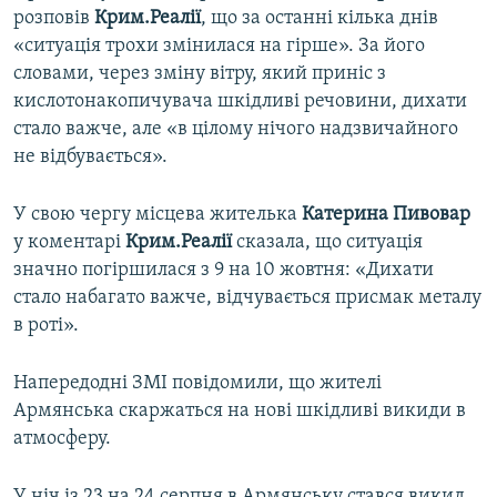
розповів
Крим.Реалії
, що за останні кілька днів
«ситуація трохи змінилася на гірше». За його
словами, через зміну вітру, який приніс з
кислотонакопичувача шкідливі речовини, дихати
стало важче, але «в цілому нічого надзвичайного
не відбувається».
У свою чергу місцева жителька
Катерина Пивовар
у коментарі
Крим.Реалії
сказала, що ситуація
значно погіршилася з 9 на 10 жовтня: «Дихати
стало набагато важче, відчувається присмак металу
в роті».
Напередодні ЗМІ повідомили, що жителі
Армянська скаржаться на нові шкідливі викиди в
атмосферу.
У ніч із 23 на 24 серпня в Армянську стався викид