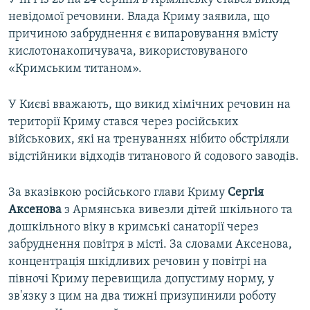
невідомої речовини. Влада Криму заявила, що
причиною забруднення є випаровування вмісту
кислотонакопичувача, використовуваного
«Кримським титаном».
У Києві вважають, що викид хімічних речовин на
території Криму стався через російських
військових, які на тренуваннях нібито обстріляли
відстійники відходів титанового й содового заводів.
За вказівкою російського глави Криму
Сергія
Аксенова
з Армянська вивезли дітей шкільного та
дошкільного віку в кримські санаторії через
забруднення повітря в місті. За словами Аксенова,
концентрація шкідливих речовин у повітрі на
півночі Криму перевищила допустиму норму, у
зв'язку з цим на два тижні призупинили роботу