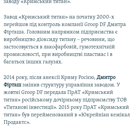
заводу «Кримський титан».​
Завод «Кримський титан» на початку 2000-х
перейшов під контроль компанії Groop DF Дмитра
Фірташа. Головним напрямком підприємства є
виробництво діоксиду титану – речовини, що
застосовується в лакофарбовій, гумотехнічній
промисловості, при виробництві пластмас і в
багатьох інших галузях.
2014 року, після анексії Криму Росією,
Дмитро
Фірташ
змінив структуру управління заводом. У
жовтні Groop DF передала ПрАТ «Кримський
титан» російському дочірньому підприємству ТОВ
«Титанові інвестиції». 2015 року ПрАТ «Кримський
титан» був перейменований в «Юкрейніан кемікал
Продактс».