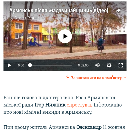
Армянськ після «надзвичайщини» (відео)
by
Крим.Реалії
No media source currently available
0:00
0:02:05
Завантажити на комп'ютер
Раніше голова підконтрольної Росії Армянської
міської ради
Ігор Нижник
спростував
інформацію
про нові хімічні викиди в Армянську.
При цьому житель Армянська
Олександр
11 жовтня