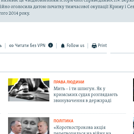
а називає це «відновленням історичної справедливості». Верх
ійно оголосила датою початку тимчасової окупації Криму і Се
ого 2014 року.
ь
Читати без VPN
Follow us
Print
ПРАВА ЛЮДИНИ
Мить – і ти шпигун. Як у
кримських судах розглядають
звинувачення в держзраді
ПОЛІТИКА
«Короткострокова акція
перетворилася на війну на