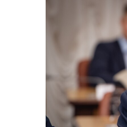
ВІДЕОУРОКИ «ELIFBE»
СВІДЧЕННЯ ОКУПАЦІЇ
УКРАЇНСЬКА ПРОБЛЕМА КРИМУ
ІНФОГРАФІКА