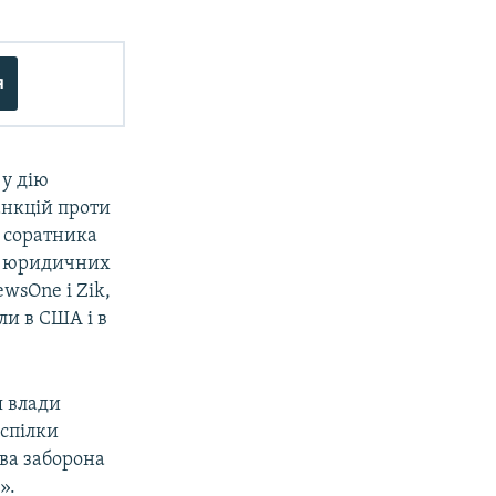
я
 у дію
анкцій проти
а соратника
и юридичних
wsOne і Zik,
и в США і в
я влади
спілки
ова заборона
».