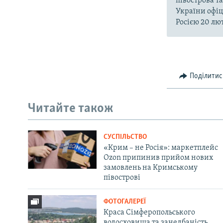
півострова т
України офіц
Росією 20 лют
Поділитис
Читайте також
СУСПІЛЬСТВО
«Крим – не Росія»: маркетплейс
Ozon припинив прийом нових
замовлень на Кримському
півострові
ФОТОГАЛЕРЕЇ
Краса Сімферопольського
водосховища та занедбаність