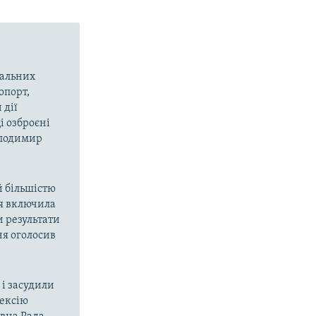
вальних
опорт,
 дії
і озброєні
олодимир
й більшістю
ія включила
и результати
ня оголосив
і засудили
нексію