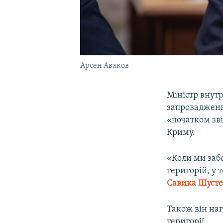
Арсен Аваков
Міністр внут
запровадженн
«початком зві
Криму.
«Коли ми заб
територій, у 
Савика Шуст
Також він наг
території.