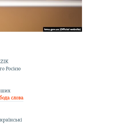
 ZIK
го Росією
наших
бода слова
українські