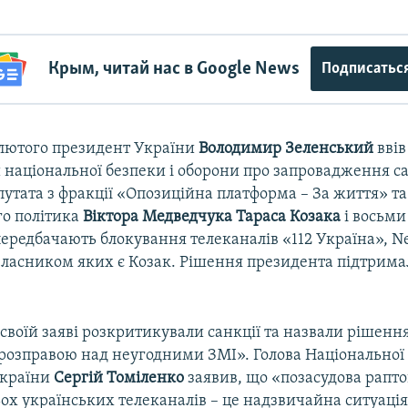
Крым, читай нас в Google News
Подписатьс
 лютого президент України
Володимир Зеленський
ввів
 національної безпеки і оборони про запровадження с
утата з фракції «Опозиційна платформа – За життя» т
го політика
Віктора Медведчука Тараса Козака
і восьм
 передбачають блокування телеканалів «112 Україна», Ne
асником яких є Козак. Рішення президента підтримал
своїй заяві розкритикували санкції та назвали рішенн
розправою над неугодними ЗМІ». Голова Національної 
України
Сергій Томіленко
заявив, що «позасудова рапт
ьох українських телеканалів – це надзвичайна ситуація