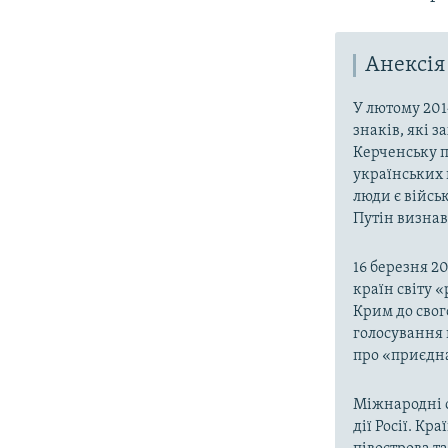
Анексія
У лютому 201
знаків, які 
Керченську п
українських 
люди є війсь
Путін визнав,
16 березня 2
країн світу 
Крим до свог
голосування 
про «приєдна
Міжнародні о
дії Росії. Кр