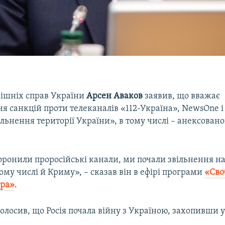
рішніх справ України
Арсен Аваков
заявив, що вважає
я санкцій проти телеканалів «112-Україна», NewsOne і
льнення території України», в тому числі – анексовано
оронили проросійські канали, ми почали звільнення 
тому числі й Криму», – сказав він в ефірі програми
«Сво
ера»
.
олосив, що Росія почала війну з Україною, захопивши 