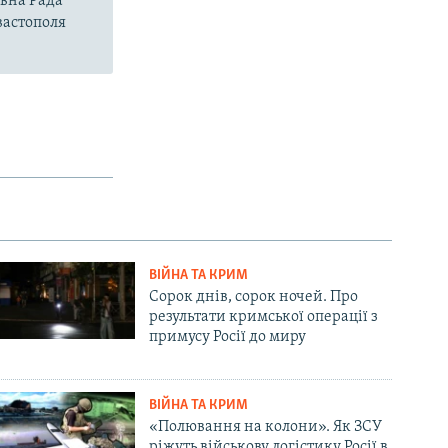
овна Рада
вастополя
ВІЙНА ТА КРИМ
Сорок днів, сорок ночей. Про
результати кримської операції з
примусу Росії до миру
ВІЙНА ТА КРИМ
«Полювання на колони». Як ЗСУ
ріжуть військову логістику Росії в