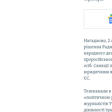
Нагадаємо, 2
рішення Ради
народного деп
проросійсько
осіб. Санкції
юридичним вл
ЄС.
Телеканали в 
«політичною 
журналістів 
діяльності тр