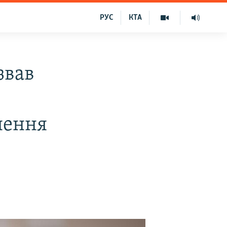
РУС
КТА
звав
нення