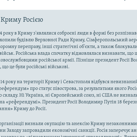
 Криму Росією
4 року в Криму з'являлися озброєні люди в формі без розпізна
захопили будівлю Верховної Ради Криму, Сімферопольський аер
оромну переправу, інші стратегічні об'єкти, а також блокували
військ. Російська влада спочатку відмовлялася визнавати, що ц
ковослужбовцями російської армії. Пізніше президент Росії В
 що це були російські військові.
014 року на території Криму і Севастополя відбувся невизнани
«референдум» про статус півострова, за результатами якого Рос
о складу. Ні Україна, ні Європейський союз, ні США не визнал
на «референдумі». Президент Росії Володимир Путін 18 берез
ння» Криму до Росії.
рганізації визнали окупацію та анексію Криму незаконними 
аїни Заходу запровадили економічні санкції. Росія заперечує а