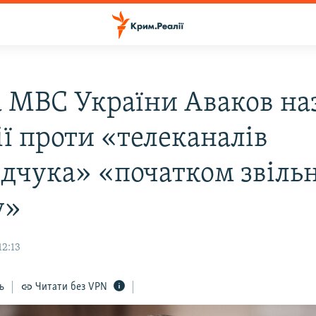
а МВС України Аваков на
ії проти «телеканалів
дчука» «початком звіль
у»
12:13
ь
Читати без VPN