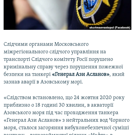
ВІДЕОУРОКИ «ELIFBE»
Русский
СВІДЧЕННЯ ОКУПАЦІЇ
Qırımtatar
УКРАЇНСЬКА ПРОБЛЕМА КРИМУ
ДОЛУЧАЙСЯ!
ІНФОГРАФІКА
Слідчими органами Московського
міжрегіонального слідчого управління на
транспорті Слідчого комітету Росії порушено
Усі сайти RFE/RL
кримінальну справу через порушення пожежної
безпеки на танкері
«Генерал Ази Асланов»
, який
зазнав аварії в Азовському морі.
«Слідством встановлено, що 24 жовтня 2020 року
приблизно о 18 годині 30 хвилин, в акваторії
Азовського моря під час проходження танкера
«Генерал Ази Асланов» з нейтральних вод Чорного
моря, сталося загоряння вибухонебезпечної суміші