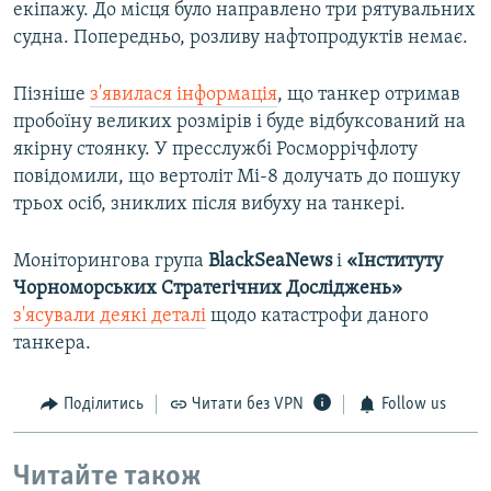
екіпажу. До місця було направлено три рятувальних
судна. Попередньо, розливу нафтопродуктів немає.
Пізніше
з'явилася інформація
, що танкер отримав
пробоїну великих розмірів і буде відбуксований на
якірну стоянку. У пресслужбі Росморрічфлоту
повідомили, що вертоліт Мі-8 долучать до пошуку
трьох осіб, зниклих після вибуху на танкері.
Моніторингова група
BlackSeaNews
і
«Інституту
Чорноморських Стратегічних Досліджень»
з'ясували деякі деталі
щодо катастрофи даного
танкера.
Поділитись
Читати без VPN
Follow us
Читайте також