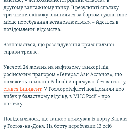
вантажу – легкозаймистої рідини «Нафта» в
другому вантажному танку. В результаті спалаху
три члени екіпажу опинилися за бортом судна, їхнє
місце перебування встановлюється», – йдеться в
повідомленні відомства.
Зазначається, що розслідування кримінальної
справи триває.
Увечері 24 жовтня на нафтовому танкері під
російським прапором «Генерал Ази Асланов», що
належить компанії Palmali й прямував без вантажу,
стався інцидент
. У Росморрічфлоті повідомили про
вибух у баластному відсіку, в МНС Росії – про
пожежу.
Повідомлялося, що танкер прямував із порту Кавказ
у Ростов-на-Дону. На борту перебували 13 осіб