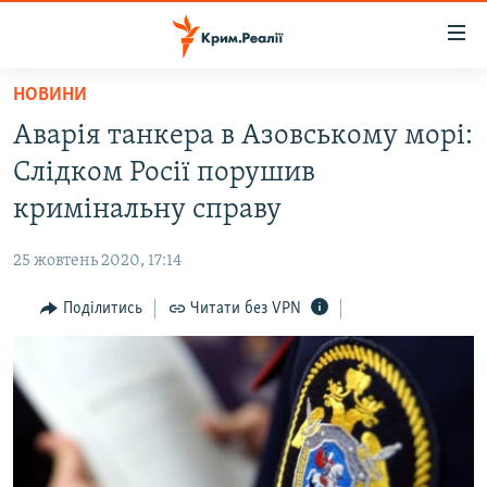
Доступність
посилання
Перейти
НОВИНИ
до
НОВИНИ
Аварія танкера в Азовському морі:
основного
ВОДА.КРИМ
матеріалу
Слідком Росії порушив
ВІДЕО ТА ФОТО
Перейти
кримінальну справу
до
ПОЛІТИКА
основної
25 жовтень 2020, 17:14
БЛОГИ
навігації
Перейти
Поділитись
Читати без VPN
ПОГЛЯД
до
ІНТЕРВ'Ю
пошуку
ВСЕ ЗА ДЕНЬ
СПЕЦПРОЕКТИ
ЯК ОБІЙТИ БЛОКУВАННЯ
ДЕПОРТАЦІЯ