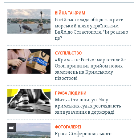
ВІЙНА ТА КРИМ
Російська влада обіцяє закрити
морський шлях українським
БпЛА до Севастополя. Чи реально
це?
СУСПІЛЬСТВО
«Крим – не Росія»: маркетплейс
Ozon припинив прийом нових
замовлень на Кримському
півострові
ПРАВА ЛЮДИНИ
Мить – і ти шпигун. Як у
кримських судах розглядають
звинувачення в держзраді
ФОТОГАЛЕРЕЇ
Краса Сімферопольського