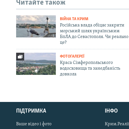
Читайте також
ВІЙНА ТА КРИМ
Російська влада обіцяє закрити
морський шлях українським
БпЛА до Севастополя. Чи реально
це?
ФОТОГАЛЕРЕЇ
Краса Сімферопольського
водосховища та занедбаність
довкола
Русский
ПІДТРИМКА
ІНФО
Qırımtatar
Ваше відео і фото
Крим.Реалії
ДОЛУЧАЙСЯ!