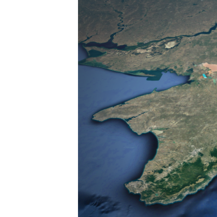
ВІДЕОУРОКИ «ELIFBE»
СВІДЧЕННЯ ОКУПАЦІЇ
УКРАЇНСЬКА ПРОБЛЕМА КРИМУ
ІНФОГРАФІКА