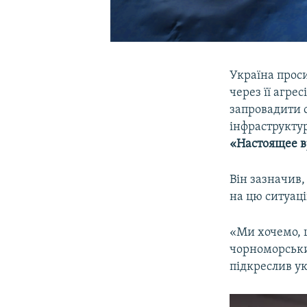
Україна прос
через її агре
запровадити с
інфраструкту
«Настоящее 
Він зазначив,
на цю ситуац
«Ми хочемо, 
чорноморських
підкреслив ук