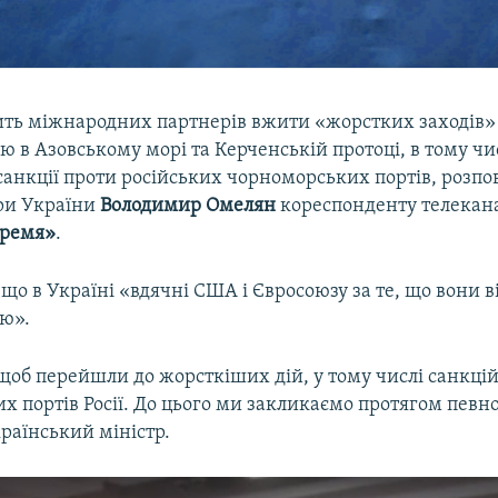
ить міжнародних партнерів вжити «жорстких заходів» 
сію в Азовському морі та Керченській протоці, в тому чи
анкції проти російських чорноморських портів, розпов
ри України
Володимир Омелян
кореспонденту телекан
время»
.
 що в Україні «вдячні США і Євросоюзу за те, що вони 
ію».
щоб перейшли до жорсткіших дій, у тому числі санкці
 портів Росії. До цього ми закликаємо протягом певно
раїнський міністр.