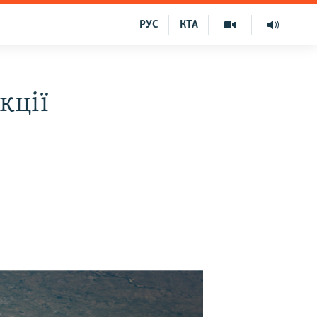
РУС
КТА
кції