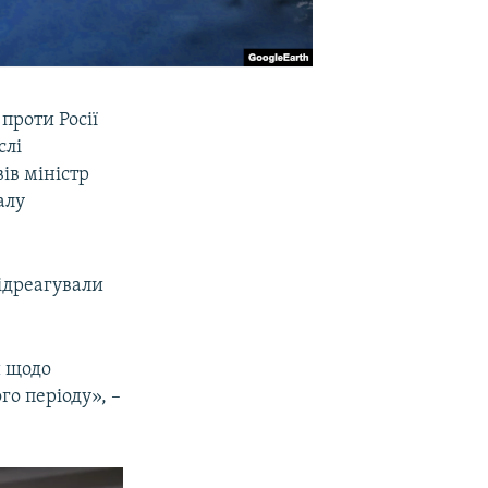
проти Росії
слі
ів міністр
алу
відреагували
й щодо
го періоду», –