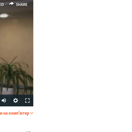
ED
SHARE
и на комп'ютер
SHARE