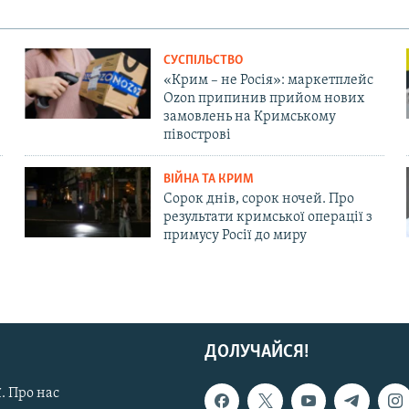
СУСПІЛЬСТВО
«Крим – не Росія»: маркетплейс
Ozon припинив прийом нових
замовлень на Кримському
півострові
ВІЙНА ТА КРИМ
Сорок днів, сорок ночей. Про
результати кримської операції з
примусу Росії до миру
ДОЛУЧАЙСЯ!
. Про нас