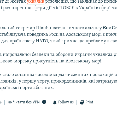
т 25 жовтня
ухвалив
резолюцію, що закликає до посил
ї і розширенню сфери дії місії ОБСЄ в Україні в сфері 
альний секретар Північноатлантичного альянсу
Єнс С
стабілізуюча поведінка Росії на Азовському морі є пр
для країн союзу НАТО, який тримає цю проблему в своє
да національної безпеки та оборони України ухвалила 
ськово-морську присутність на Азовському морі.
е стало останнім часом місцем численних провокацій з
ловиків, у першу чергу, прикордонників, які затримую
раїнські порти або з них.
ь
Читати без VPN
Follow us
Print