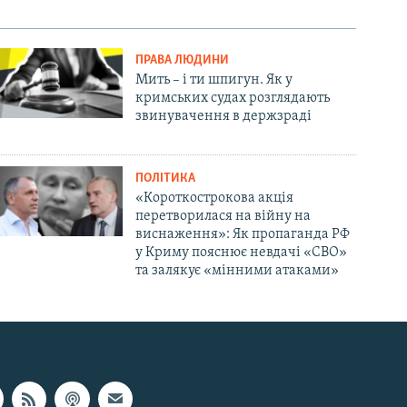
ПРАВА ЛЮДИНИ
Мить – і ти шпигун. Як у
кримських судах розглядають
звинувачення в держзраді
ПОЛІТИКА
«Короткострокова акція
перетворилася на війну на
виснаження»: Як пропаганда РФ
у Криму пояснює невдачі «СВО»
та залякує «мінними атаками»