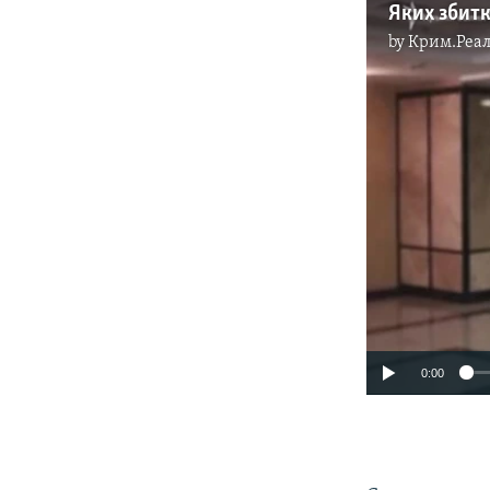
by
Крим.Реал
0:00