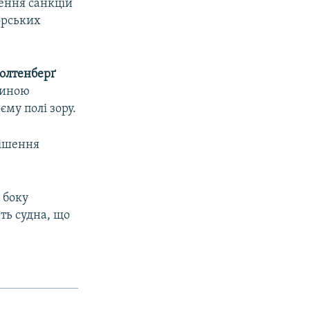
ення санкцій
морських
толтенберґ
ичиною
px
width
му полі зору.
рішення
 боку
ть судна, що