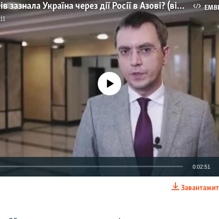
Яких збитків зазнала Україна через дії Росії в Азові? (відео)
EMB
ії
No media source currently available
0:02:51
Завантажит
EMBED