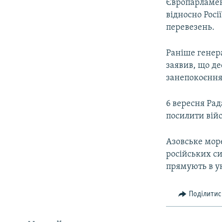
Європарламен
відносно Росі
перевезень.
Раніше генер
заявив, що де
занепокоєння 
6 вересня Ра
посилити вій
Азовське мор
російських си
прямують в ук
Поділитис