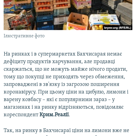
ВІДЕОУРОКИ «ELIFBE»
Русский
СВІДЧЕННЯ ОКУПАЦІЇ
Qırımtatar
УКРАЇНСЬКА ПРОБЛЕМА КРИМУ
Ілюстративне фото
ДОЛУЧАЙСЯ!
ІНФОГРАФІКА
На ринках і в супермаркетах Бахчисарая немає
дефіциту продуктів харчування, але продавці
Усі сайти RFE/RL
скаржаться, що не можуть майже нічого продати,
тому що покупці не приходять через обмеження,
запроваджені в зв'язку із загрозою поширення
коронавірусу. При цьому ціни на цибулю, лимони і
варену ковбасу – які є популярними зараз – у
магазинах і на ринку відрізняються, повідомляє
кореспондент
Крим.Реалії
.
Так, на ринку в Бахчисараї ціни на лимони вже не