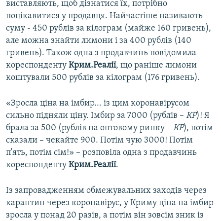
виставляють, щоб дізнатися їх, потрібно
поцікавитися у продавця. Найчастіше називають
суму - 450 рублів за кілограм (майже 160 гривень),
але можна знайти лимони і за 400 рублів (140
гривень). Також одна з продавчинь повідомила
кореспонденту
Крим.Реалії
, що раніше лимони
коштували 500 рублів за кілограм (176 гривень).
«Зросла ціна на імбир... із цим коронавірусом
сильно підняли ціну. Імбир за 7000 (рублів –
КР
)! Я
брала за 500 (рублів на оптовому ринку –
КР
), потім
сказали – чекайте 900. Потім чую 3000! Потім
п'ять, потім сім!» – розповіла одна з продавчинь
кореспонденту
Крим.Реалії
.
Із запровадженням обмежувальних заходів через
карантин через коронавірус, у Криму ціна на імбир
зросла у понад 20 разів, а потім він зовсім зник із