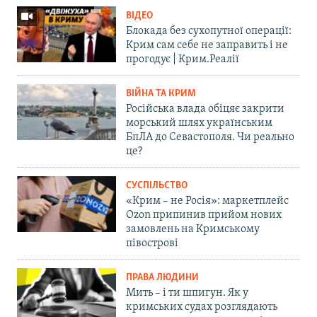
ВІДЕО
Блокада без сухопутної операції:
Крим сам себе не заправить і не
прогодує | Крим.Реалії
ВІЙНА ТА КРИМ
Російська влада обіцяє закрити
морський шлях українським
БпЛА до Севастополя. Чи реально
це?
СУСПІЛЬСТВО
«Крим – не Росія»: маркетплейс
Ozon припинив прийом нових
замовлень на Кримському
півострові
ПРАВА ЛЮДИНИ
Мить – і ти шпигун. Як у
кримських судах розглядають