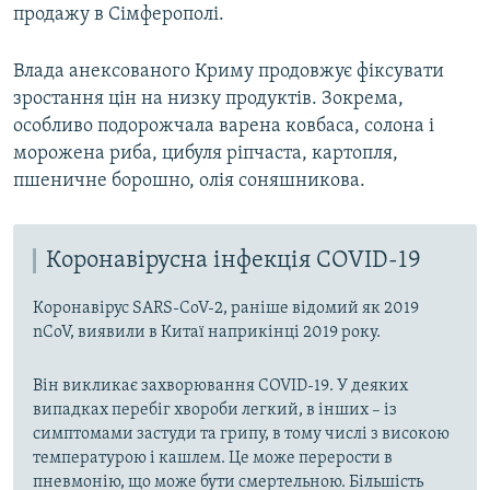
продажу в Сімферополі.
Влада анексованого Криму продовжує фіксувати
зростання цін на низку продуктів. Зокрема,
особливо подорожчала варена ковбаса, солона і
морожена риба, цибуля ріпчаста, картопля,
пшеничне борошно, олія соняшникова.
Коронавірусна інфекція COVID-19
Коронавірус SARS-CoV-2, раніше відомий як 2019
nCoV, виявили в Китаї наприкінці 2019 року.
Він викликає захворювання COVID-19. У деяких
випадках перебіг хвороби легкий, в інших – із
симптомами застуди та грипу, в тому числі з високою
температурою і кашлем. Це може перерости в
пневмонію, що може бути смертельною. Більшість