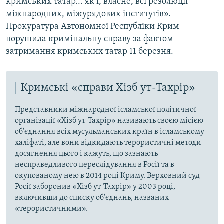
кримських татар... як і, власне, всі резолюції
міжнародних, міжурядових інститутів».
Прокуратура Автономної Республіки Крим
порушила кримінальну справу за фактом
затримання кримських татар 11 березня.
Кримські «справи Хізб ут-Тахрір»
Представники міжнародної ісламської політичної
організації «Хізб ут-Тахрір» називають своєю місією
об'єднання всіх мусульманських країн в ісламському
халіфаті, але вони відкидають терористичні методи
досягнення цього і кажуть, що зазнають
несправедливого переслідування в Росії та в
окупованому нею в 2014 році Криму. Верховний суд
Росії заборонив «Хізб ут-Тахрір» у 2003 році,
включивши до списку об'єднань, названих
«терористичними».