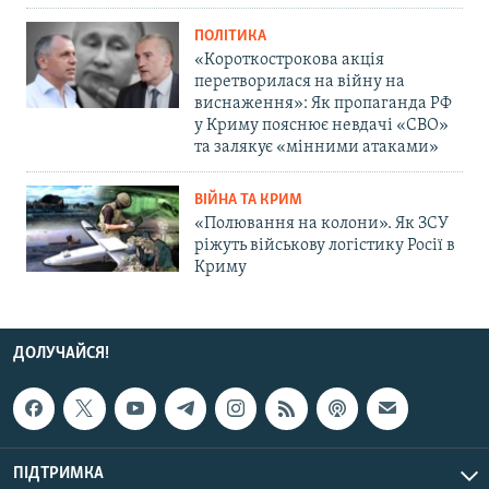
ПОЛІТИКА
«Короткострокова акція
перетворилася на війну на
виснаження»: Як пропаганда РФ
у Криму пояснює невдачі «СВО»
та залякує «мінними атаками»
ВІЙНА ТА КРИМ
«Полювання на колони». Як ЗСУ
ріжуть військову логістику Росії в
Криму
ДОЛУЧАЙСЯ!
ПІДТРИМКА