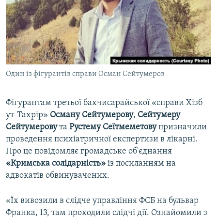
ВІДЕОУРОКИ «ELIFBE»
Русский
СВІДЧЕННЯ ОКУПАЦІЇ
Qırımtatar
УКРАЇНСЬКА ПРОБЛЕМА КРИМУ
ДОЛУЧАЙСЯ!
ІНФОГРАФІКА
Один із фігурантів справи Осман Сейтумеров
Фігурантам третьої бахчисарайської «справи Хізб
Усі сайти RFE/RL
ут-Тахрір»
Осману Сейтумерову
,
Сейтумеру
Сейтумерову
та
Рустему Сеїтмеметову
призначили
проведення психіатричної експертизи в лікарні.
Про це повідомляє громадське об'єднання
«Кримська солідарність»
із посиланням на
адвокатів обвинувачених.
«Їх вивозили в слідче управління ФСБ на бульвар
Франка, 13, там проходили слідчі дії. Ознайомили з