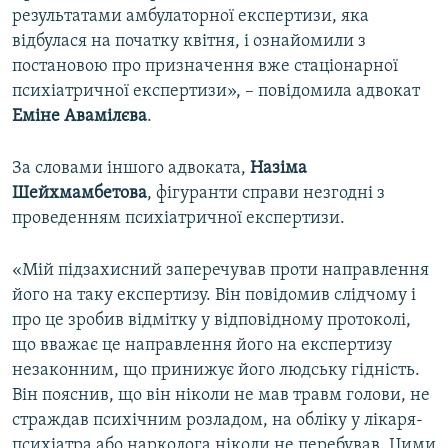
результатами амбулаторної експертизи, яка
відбулася на початку квітня, і ознайомили з
постановою про призначення вже стаціонарної
психіатричної експертизи», – повідомила адвокат
Еміне Авамілєва
.
За словами іншого адвоката,
Назіма
Шейхмамбетова
, фігуранти справи незгодні з
проведенням психіатричної експертизи.
«Мій підзахисний заперечував проти направлення
його на таку експертизу. Він повідомив слідчому і
про це зробив відмітку у відповідному протоколі,
що вважає це направлення його на експертизу
незаконним, що принижує його людську гідність.
Він пояснив, що він ніколи не мав травм голови, не
страждав психічним розладом, на обліку у лікаря-
психіатра або нарколога ніколи не перебував. Цими