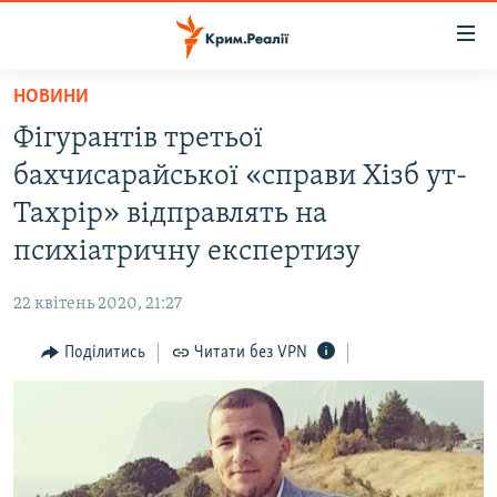
Доступність
посилання
Перейти
НОВИНИ
до
НОВИНИ
Фігурантів третьої
основного
ВОДА.КРИМ
матеріалу
бахчисарайської «справи Хізб ут-
ВІДЕО ТА ФОТО
Перейти
Тахрір» відправлять на
до
ПОЛІТИКА
психіатричну експертизу
основної
БЛОГИ
навігації
22 квітень 2020, 21:27
Перейти
ПОГЛЯД
до
Поділитись
Читати без VPN
ІНТЕРВ'Ю
пошуку
ВСЕ ЗА ДЕНЬ
СПЕЦПРОЕКТИ
ЯК ОБІЙТИ БЛОКУВАННЯ
ДЕПОРТАЦІЯ