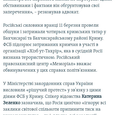
обставинами і фактами він обгрунтовував свої
заперечення», – резюмував адвокат.
Російські силовики вранці 11 березня провели
обшуки і затримали чотирьох кримських татар у
Бахчисараї та Бахчисарайському районі Криму.
ФСБ підозрює затриманих кримчан в участі в
організації «Хізб ут-Тахрір», яка в сусідній Росії
визнана терористичною. Російський
правозахисний центр «Меморіал» вважає
обвинувачених у цих справах політв'язнями.
У Міністерстві закордонних справ України
висловили «рішучий протест» у зв'язку з цими
діями ФСБ у Криму. Спікер відомства
Катерина
Зеленко
зазначила, що Росія цинічно «ігнорує всі
заклики світової спільноти припинити тиск на