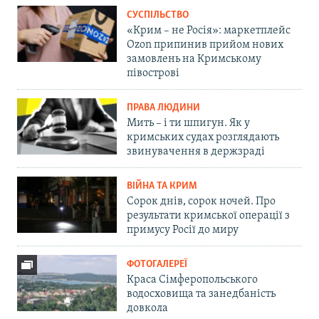
СУСПІЛЬСТВО
«Крим – не Росія»: маркетплейс
Ozon припинив прийом нових
замовлень на Кримському
півострові
ПРАВА ЛЮДИНИ
Мить – і ти шпигун. Як у
кримських судах розглядають
звинувачення в держзраді
ВІЙНА ТА КРИМ
Сорок днів, сорок ночей. Про
результати кримської операції з
примусу Росії до миру
ФОТОГАЛЕРЕЇ
Краса Сімферопольського
водосховища та занедбаність
довкола