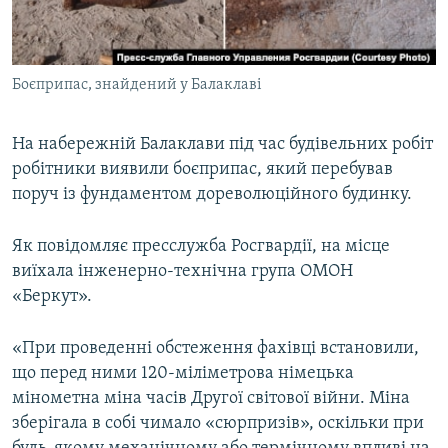
ВІДЕОУРОКИ «ELIFBE»
Русский
СВІДЧЕННЯ ОКУПАЦІЇ
Qırımtatar
Боєприпас, знайдений у Балаклаві
УКРАЇНСЬКА ПРОБЛЕМА КРИМУ
ДОЛУЧАЙСЯ!
ІНФОГРАФІКА
На набережній Балаклави під час будівельних робіт
робітники виявили боєприпас, який перебував
поруч із фундаментом дореволюційного будинку.
Усі сайти RFE/RL
Як повідомляє пресслужба Росгвардії, на місце
виїхала інженерно-технічна група ОМОН
«Беркут».
«При проведенні обстеження фахівці встановили,
що перед ними 120-міліметрова німецька
мінометна міна часів Другої світової війни. Міна
зберігала в собі чимало «сюрпризів», оскільки при