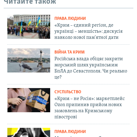
Читайте також
ПРАВА ЛЮДИНИ
«Крим – єдиний регіон, де
українці – меншість»: дискусія
навколо нової пам'ятної дати
ВІЙНА ТА КРИМ
Російська влада обіцяє закрити
морський шлях українським
БпЛА до Севастополя. Чи реально
це?
СУСПІЛЬСТВО
«Крим – не Росія»: маркетплейс
Ozon припинив прийом нових
замовлень на Кримському
півострові
ПРАВА ЛЮДИНИ