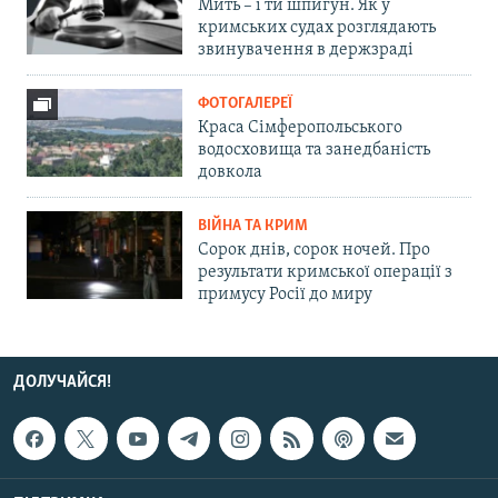
Мить – і ти шпигун. Як у
кримських судах розглядають
звинувачення в держзраді
ФОТОГАЛЕРЕЇ
Краса Сімферопольського
водосховища та занедбаність
довкола
ВІЙНА ТА КРИМ
Сорок днів, сорок ночей. Про
результати кримської операції з
примусу Росії до миру
ДОЛУЧАЙСЯ!