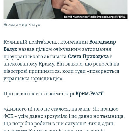
ВІДЕОУРОКИ «ELIFBE»
Русский
СВІДЧЕННЯ ОКУПАЦІЇ
Qırımtatar
Володимир Балух
УКРАЇНСЬКА ПРОБЛЕМА КРИМУ
ДОЛУЧАЙСЯ!
ІНФОГРАФІКА
Колишній політв'язень, кримчанин
Володимир
Балух
назвав цілком очікуваним затримання
проукраїнського активіста
Олега Приходька
в
Усі сайти RFE/RL
анексованому Криму. Він вважає, що репресії на
півострові припиняться, коли туди «повернеться
українська юрисдикція».
Про це він сказав в коментарі
Крим.Реалії
.
«Дивного нічого не сталося, на жаль. Як працює
ФСБ – усім давно зрозуміло і це давно не таємниця.
Що потрібно робити в цій ситуації? Вихід один –