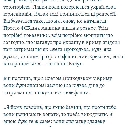
повертати Крим разом із людьми, разом із
територією. Тільки коли повернеться українська
юрисдикція, тільки тоді припиняться ці репресії.
Відбувається таке, що на голову не натягнеш.
Просто ФСБшна машина пішла в рознос. Усім
потрібні показники, всім потрібно знищити що
завгодно, що нагадує про Україну в Криму, звідси і
такі затримання як Олега Приходька. Будь-яка
думка, яка йде врозріз з офіційними Кремлем, вона
викорінюється», – зазначив Балух.
Він пояснив, що з Олегом Приходьком у Криму
вони були знайомі заочно і за кілька днів до
затримання спілкувалися телефоном.
«Я йому говорив, що якщо бачиш, що проти тебе
вони починають копати, то треба виїжджати. Зі
мною було те ж саме: вони спочатку здалеку