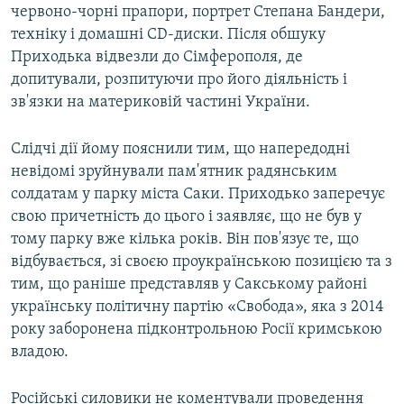
червоно-чорні прапори, портрет Степана Бандери,
техніку і домашні CD-диски. Після обшуку
Приходька відвезли до Сімферополя, де
допитували, розпитуючи про його діяльність і
зв'язки на материковій частині України.
Слідчі дії йому пояснили тим, що напередодні
невідомі зруйнували пам'ятник радянським
солдатам у парку міста Саки. Приходько заперечує
свою причетність до цього і заявляє, що не був у
тому парку вже кілька років. Він пов'язує те, що
відбувається, зі своєю проукраїнською позицією та з
тим, що раніше представляв у Сакському районі
українську політичну партію «Свобода», яка з 2014
року заборонена підконтрольною Росії кримською
владою.
Російські силовики не коментували проведення