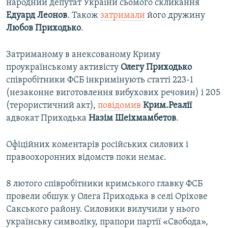
народний депутат України сьомого скликання
Едуард
Леонов
. Також
затримали
його дружину
Любов Приходько
.
Затриманому в анексованому Криму
проукраїнському активісту
Олегу
Приходько
співробітники ФСБ інкримінують статті 223-1
(незаконне виготовлення вибухових речовин) і 205
(терористичний акт),
повідомив
Крим.Реалії
адвокат Приходька
Назім
Шеіхмамбетов
.
Офіційних коментарів російських силових і
правоохоронних відомств поки немає.
8 лютого співробітники кримського главку ФСБ
провели обшук у Олега Приходька в селі Оріхове
Сакського району. Силовики вилучили у нього
українську символіку, прапори партії «Свобода»,