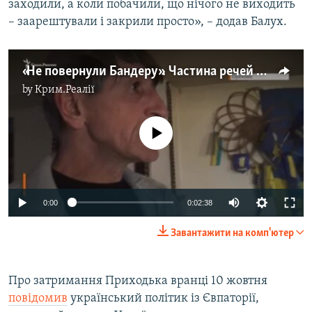
заходили, а коли побачили, що нічого не виходить
– заарештували і закрили просто», – додав Балух.
«Не повернули Бандеру». Частина речей Олега Приходька все ще у ФСБ (відео)
by
Крим.Реалії
No media source currently available
0:00
0:02:38
Завантажити на комп'ютер
Про затримання Приходька вранці 10 жовтня
повідомив
український політик із Євпаторії,