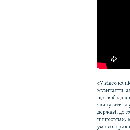
«У відео на п
музиканти, ак
що свобода ко
звинуватити у
державі, де з
цінностями. В
умовах прихов