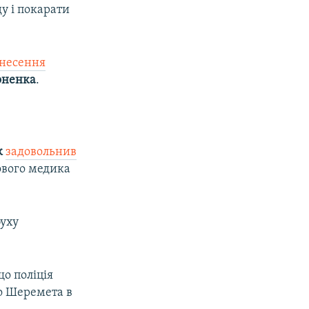
у і покарати
внесення
оненка
.
к
задовольнив
ового медика
буху
о поліція
о Шеремета в