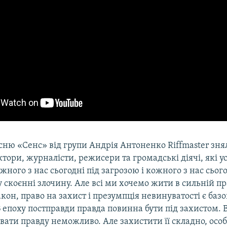
існю «Сенс» від групи Андрія Антоненко Riffmaster зня
тори, журналісти, режисери та громадські діячі, які 
жного з нас сьогодні під загрозою і кожного з нас сьо
 скоєнні злочину. Але всі ми хочемо жити в сильній п
акон, право на захист і презумпція невинуватості є ба
 епоху постправди правда повинна бути під захистом. 
ати правду неможливо. Але захистити її складно, осо