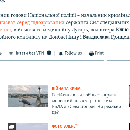
ку.
ник голови Національної поліції – начальник криміналь
назвав серед підозрюваних
сержанта Сил спеціальних
ненка
, військового медика Яну Дугарь, волонтера
Юлію
ройного конфлікту на Донбасі
Інну
і
Владислава Грищен
ь
Читати без VPN
Follow us
Print
ВІЙНА ТА КРИМ
Російська влада обіцяє закрити
морський шлях українським
БпЛА до Севастополя. Чи реально
це?
ФОТОГАЛЕРЕЇ