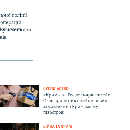
ної поліції
 операцій
 Кузьменко
та
ків
.
СУСПІЛЬСТВО
«Крим – не Росія»: маркетплейс
Ozon припинив прийом нових
замовлень на Кримському
півострові
ВІЙНА ТА КРИМ