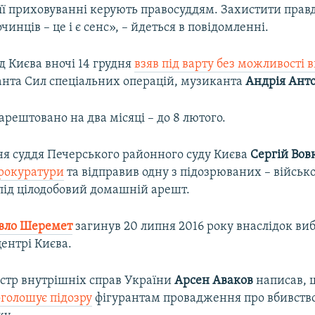
 її приховуванні керують правосуддям. Захистити правд
чинців – це і є сенс», – йдеться в повідомленні.
д Києва вночі 14 грудня
взяв під варту без можливості 
нта Сил спеціальних операцій, музиканта
Андрія Ант
рештовано на два місяці – до 8 лютого.
дня суддя Печерського районного суду Києва
Сергій Вов
рокуратури
та відправив одну з підозрюваних – військ
під цілодобовий домашній арешт.
вло Шеремет
загинув 20 липня 2016 року внаслідок ви
центрі Києва.
істр внутрішніх справ України
Арсен Аваков
написав, щ
оголошує підозру
фігурантам провадження про вбивств