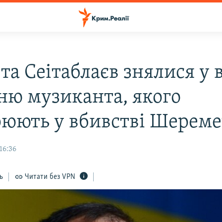
та Сеітаблаєв знялися у 
сню музиканта, якого
рюють у вбивстві Шереме
16:36
ь
Читати без VPN