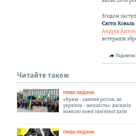
липні 2016 ро
Згодом заступ
Євген Коваль
Андрія Анто
ветеранів зб
Поділитис
Читайте також
ПРАВА ЛЮДИНИ
«Крим – єдиний регіон, де
українці – меншість»: дискусія
навколо нової пам'ятної дати
ПРАВА ЛЮДИНИ