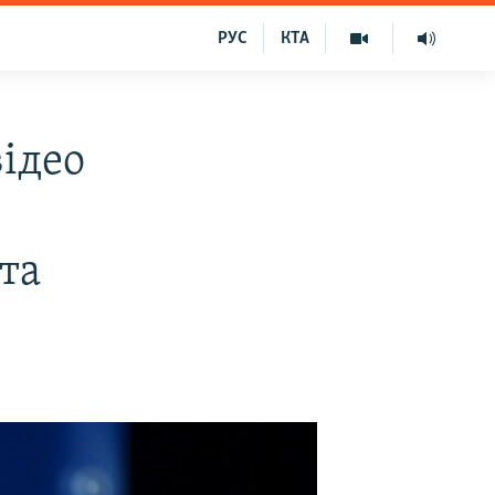
РУС
КТА
відео
та