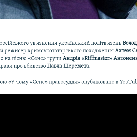
російського ув'язнення український політв'язень
Воло
ий режисер кримськотатарського походження
Ахтем Се
ео на пісню «Сенс» групи
Андрія «Riffmaster» Антонен
прави про вбивство
Павла Шеремета.
вою «У чому «Сенс» правосуддя» опубліковано в YouTub