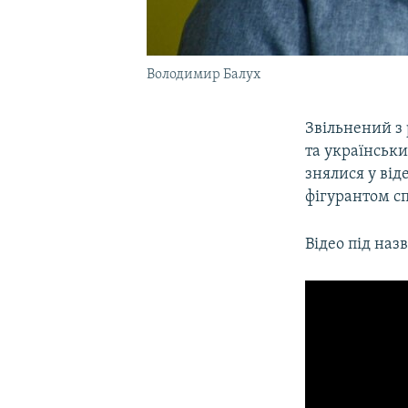
Володимир Балух
Звільнений з 
та українськ
знялися у від
фігурантом с
Відео під наз