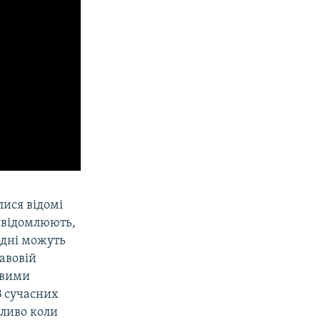
лися відомі
усвідомлюють,
годні можуть
равовій
зовими
В сучасних
бливо коли