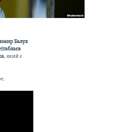
димир Балух
ітаблаєв
ка
, який є
e.