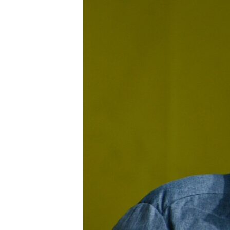
ВІДЕОУРОКИ «ELIFBE»
СВІДЧЕННЯ ОКУПАЦІЇ
УКРАЇНСЬКА ПРОБЛЕМА КРИМУ
ІНФОГРАФІКА