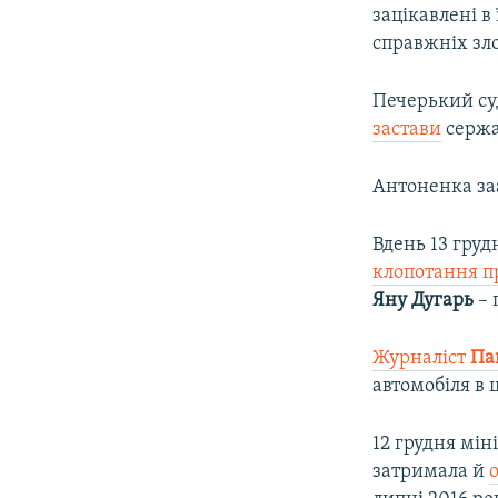
зацікавлені в
справжніх зло
Печерький су
застави
сержа
Антоненка заа
Вдень 13 гру
клопотання п
Яну Дугарь
– 
Журналіст
Па
автомобіля в 
12 грудня мін
затримала й