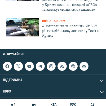
виснаження»: Як пропаганда РФ
у Криму пояснює невдачі «СВО»
та залякує «мінними атаками»
ВІЙНА ТА КРИМ
«Полювання на колони». Як ЗСУ
ріжуть військову логістику Росії в
Криму
ДОЛУЧАЙСЯ!
ПІДТРИМКА
ІНФО
© Крим.Реалії, 2026 | Усі права застережено.
КТА
РУС