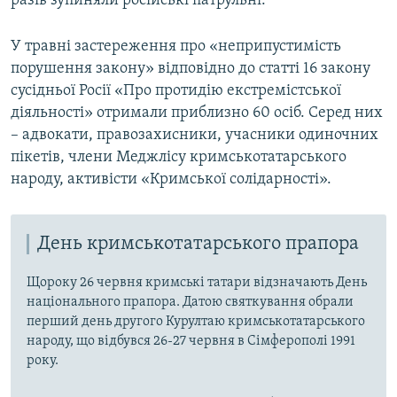
разів зупиняли російські патрульні.
У травні застереження про «неприпустимість
порушення закону» відповідно до статті 16 закону
сусідньої Росії «Про протидію екстремістської
діяльності» отримали приблизно 60 осіб. Серед них
– адвокати, правозахисники, учасники одиночних
пікетів, члени Меджлісу кримськотатарського
народу, активісти «Кримської солідарності».
День кримськотатарського прапора
Щороку 26 червня кримські татари відзначають День
національного прапора. Датою святкування обрали
перший день другого Курултаю кримськотатарського
народу, що відбувся 26-27 червня в Сімферополі 1991
року.