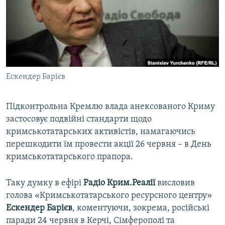
ВІДЕОУРОКИ «ELIFBE»
Русский
СВІДЧЕННЯ ОКУПАЦІЇ
Qırımtatar
УКРАЇНСЬКА ПРОБЛЕМА КРИМУ
ДОЛУЧАЙСЯ!
ІНФОГРАФІКА
Ескендер Барієв
Підконтрольна Кремлю влада анексованого Криму
Усі сайти RFE/RL
застосовує подвійні стандарти щодо
кримськотатарських активістів, намагаючись
перешкодити їм провести акції 26 червня – в День
кримськотатарського прапора.
Таку думку в ефірі
Радіо Крим.Реалії
висловив
голова «Кримськотатарського ресурсного центру»
Ескендер Барієв
, коментуючи, зокрема, російські
паради 24 червня в Керчі, Сімферополі та