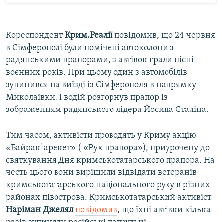
Кореспондент
Крим.Реалії
повідомив, що 24 червня
в Сімферополі були помічені автоколони з
радянськими прапорами, з автівок грали пісні
воєнних років. При цьому один з автомобілів
зупинився на виїзді із Сімферополя в напрямку
Миколаївки, і водій розгорнув прапор із
зображенням радянського лідера Йосипа Сталіна.
Тим часом, активісти проводять у Криму акцію
«Байрак' арекет» ( «Рух прапора»), приурочену до
святкування Дня кримськотатарського прапора. На
честь цього вони вирішили відвідати ветеранів
кримськотатарського національного руху в різних
районах півострова. Кримськотатарський активіст
Наріман Джелял
повідомив
, що їхні автівки кілька