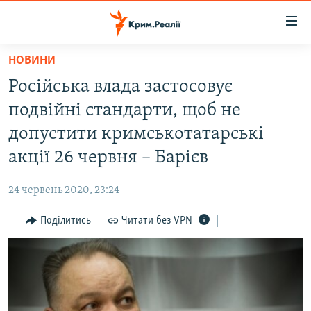
Доступність
посилання
Перейти
НОВИНИ
до
НОВИНИ
Російська влада застосовує
основного
ВОДА.КРИМ
матеріалу
подвійні стандарти, щоб не
ВІДЕО ТА ФОТО
Перейти
допустити кримськотатарські
до
ПОЛІТИКА
акції 26 червня – Барієв
основної
БЛОГИ
навігації
24 червень 2020, 23:24
Перейти
ПОГЛЯД
до
Поділитись
Читати без VPN
ІНТЕРВ'Ю
пошуку
ВСЕ ЗА ДЕНЬ
СПЕЦПРОЕКТИ
ЯК ОБІЙТИ БЛОКУВАННЯ
ДЕПОРТАЦІЯ