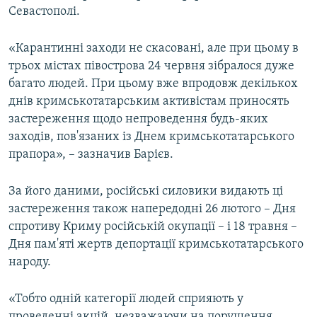
Севастополі.
«Карантинні заходи не скасовані, але при цьому в
трьох містах півострова 24 червня зібралося дуже
багато людей. При цьому вже впродовж декількох
днів кримськотатарським активістам приносять
застереження щодо непроведення будь-яких
заходів, пов'язаних із Днем кримськотатарського
прапора», – зазначив Барієв.
За його даними, російські силовики видають ці
застереження також напередодні 26 лютого – Дня
спротиву Криму російській окупації – і 18 травня –
Дня пам'яті жертв депортації кримськотатарського
народу.
«Тобто одній категорії людей сприяють у
проведенні акцій, незважаючи на порушення