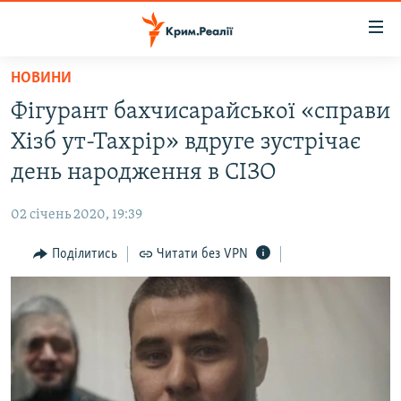
Доступність
посилання
Перейти
НОВИНИ
до
НОВИНИ
Фігурант бахчисарайської «справи
основного
ВОДА.КРИМ
матеріалу
Хізб ут-Тахрір» вдруге зустрічає
ВІДЕО ТА ФОТО
Перейти
день народження в СІЗО
до
ПОЛІТИКА
основної
02 січень 2020, 19:39
БЛОГИ
навігації
Перейти
Поділитись
Читати без VPN
ПОГЛЯД
до
ІНТЕРВ'Ю
пошуку
ВСЕ ЗА ДЕНЬ
СПЕЦПРОЕКТИ
ЯК ОБІЙТИ БЛОКУВАННЯ
ДЕПОРТАЦІЯ