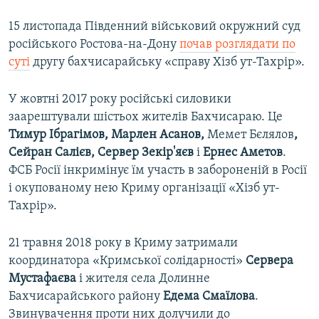
15 листопада Південний військовий окружний суд
російського Ростова-на-Дону
почав розглядати по
суті
другу бахчисарайську «справу Хізб ут-Тахрір».
У жовтні 2017 року російські силовики
заарештували шістьох жителів Бахчисараю. Це
Тимур Ібрагімов, Марлен Асанов,
Мемет Бєлялов
,
Сейран Салієв, Сервер Зекір'яєв
і
Ернес Аметов
.
ФСБ Росії інкримінує їм участь в забороненій в Росії
і окупованому нею Криму організації «Хізб ут-
Тахрір».
21 травня 2018 року в Криму затримали
координатора «Кримської солідарності»
Сервера
Мустафаєва
і жителя села Долинне
Бахчисарайського району
Едема Смаїлова
.
Звинувачення проти них долучили до