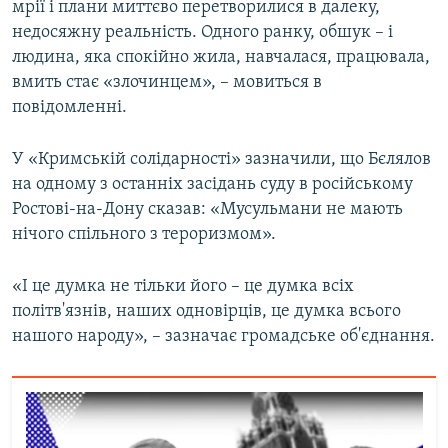
мрії і плани миттєво перетворилися в далеку,
недосяжну реальність. Одного ранку, обшук – і
людина, яка спокійно жила, навчалася, працювала,
вмить стає «злочинцем», – мовиться в
повідомленні.
У «Кримській солідарності» зазначили, що Бєлялов
на одному з останніх засідань суду в російському
Ростові-на-Дону сказав: «Мусульмани не мають
нічого спільного з тероризмом».
«І це думка не тільки його – це думка всіх
політв'язнів, наших одновірців, це думка всього
нашого народу», – зазначає громадське об'єднання.