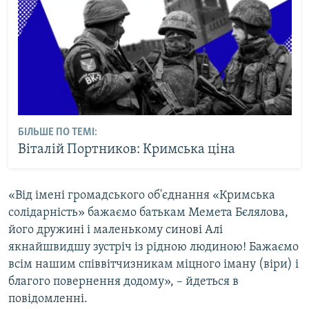
БІЛЬШЕ ПО ТЕМІ:
Віталій Портников: Кримська ціна
«Від імені громадського об'єднання «Кримська
солідарність» бажаємо батькам Мемета Бєлялова,
його дружині і маленькому синові Алі
якнайшвидшу зустріч із рідною людиною! Бажаємо
всім нашим співвітчизникам міцного іману (віри) і
благого повернення додому», – йдеться в
повідомленні.