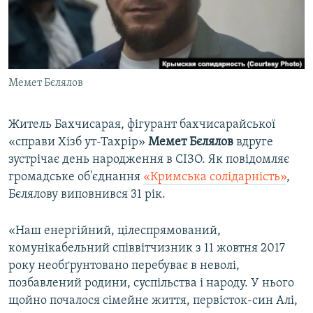
ВІДЕОУРОКИ «ELIFBE»
Русский
СВІДЧЕННЯ ОКУПАЦІЇ
Qırımtatar
УКРАЇНСЬКА ПРОБЛЕМА КРИМУ
Мемет Бєлялов
ДОЛУЧАЙСЯ!
ІНФОГРАФІКА
Житель Бахчисарая, фігурант бахчисарайської
«справи Хізб ут-Тахрір»
Мемет Бєлялов
вдруге
Усі сайти RFE/RL
зустрічає день народження в СІЗО. Як повідомляє
громадське об'єднання
«Кримська солідарність»
,
Бєлялову виповнився 31 рік.
«Наш енергійний, цілеспрямований,
комунікабельний співвітчизник з 11 жовтня 2017
року необґрунтовано перебуває в неволі,
позбавлений родини, суспільства і народу. У нього
щойно почалося сімейне життя, первісток-син Алі,