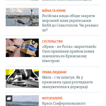
ВІЙНА ТА КРИМ
Російська влада обіцяє закрити
морський шлях українським
БпЛА до Севастополя. Чи реально
це?
СУСПІЛЬСТВО
«Крим – не Росія»: маркетплейс
Ozon припинив прийом нових
замовлень на Кримському
півострові
ПРАВА ЛЮДИНИ
Мить – і ти шпигун. Як у
кримських судах розглядають
звинувачення в держзраді
ФОТОГАЛЕРЕЇ
Краса Сімферопольського