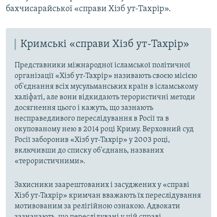
бахчисарайської «справи Хізб ут-Тахрір».
Кримські «справи Хізб ут-Тахрір»
Представники міжнародної ісламської політичної
організації «Хізб ут-Тахрір» називають своєю місією
об'єднання всіх мусульманських країн в ісламському
халіфаті, але вони відкидають терористичні методи
досягнення цього і кажуть, що зазнають
несправедливого переслідування в Росії та в
окупованому нею в 2014 році Криму. Верховний суд
Росії заборонив «Хізб ут-Тахрір» у 2003 році,
включивши до списку об'єднань, названих
«терористичними».
Захисники заарештованих і засуджених у «справі
Хізб ут-Тахрір» кримчан вважають їх переслідування
мотивованим за релігійною ознакою. Адвокати
зазначають, що переслідувані у цій справі