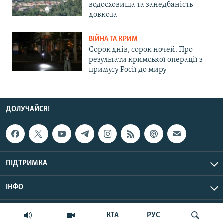
водосховища та занедбаність
довкола
ВІЙНА ТА КРИМ
Сорок днів, сорок ночей. Про
результати кримської операції з
примусу Росії до миру
ДОЛУЧАЙСЯ!
ПІДТРИМКА
ІНФО
© Крим.Реалії, 2026 | Усі права застережено.
КТА
РУС