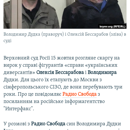
ВІДЕОУРОКИ «ELIFBE»
Русский
СВІДЧЕННЯ ОКУПАЦІЇ
Qırımtatar
УКРАЇНСЬКА ПРОБЛЕМА КРИМУ
Володимир Дудка (праворуч) і Олексій Бессарабов (зліва) в
ДОЛУЧАЙСЯ!
ІНФОГРАФІКА
суді
Верховний суд Росії 15 жовтня розгляне скаргу на
Усі сайти RFE/RL
вирок у справі фігурантів «справи «українських
диверсантів»
Олексія
Бессарабова
і
Володимира
Дудки. Для цього їх етапують до Москви з
сімферопольського СІЗО, де вони перебувають три
роки. Про це повідомляє
Радио Свобода
з
посиланням на російське інформагентство
"Интерфакс".
У розмові з
Радио
Свобода
син Володимира Дудки