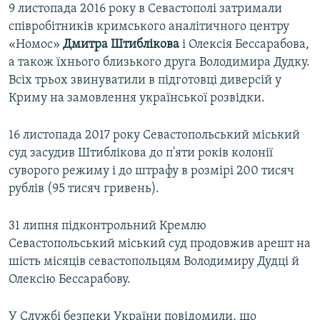
9 листопада 2016 року в Севастополі затримали
співробітників кримського аналітичного центру
«Номос»
Дмитра Штиблікова
і Олексія Бессарабова,
а також їхнього близького друга Володимира Дудку.
Всіх трьох звинуватили в підготовці диверсій у
Криму на замовлення української розвідки.
16 листопада 2017 року Севастопольський міський
суд засудив Штиблікова до п'яти років колонії
суворого режиму і до штрафу в розмірі 200 тисяч
рублів (95 тисяч гривень).
31 липня підконтрольний Кремлю
Севастопольський міський суд продовжив арешт на
шість місяців севастопольцям Володимиру Дудці й
Олексію Бессарабову.
У Службі безпеки України повідомили, що