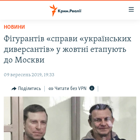
Доступність
посилання
Перейти
НОВИНИ
до
НОВИНИ
Фігурантів «справи «українських
основного
ВОДА.КРИМ
матеріалу
диверсантів» у жовтні етапують
ВІДЕО ТА ФОТО
Перейти
до Москви
до
ПОЛІТИКА
основної
09 вересень 2019, 19:33
БЛОГИ
навігації
Перейти
Поділитись
Читати без VPN
ПОГЛЯД
до
ІНТЕРВ'Ю
пошуку
ВСЕ ЗА ДЕНЬ
СПЕЦПРОЕКТИ
ЯК ОБІЙТИ БЛОКУВАННЯ
ДЕПОРТАЦІЯ