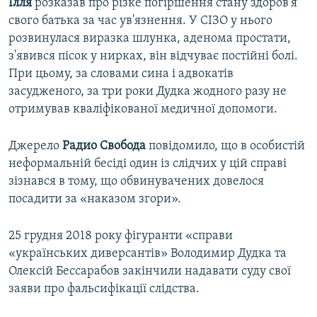
Ілля
розказав про різке погіршення стану здоров'я
свого батька за час ув'язнення. У СІЗО у нього
розвинулася виразка шлунка, аденома простати,
з'явився пісок у нирках, він відчуває постійні болі.
При цьому, за словами сина і адвокатів
засудженого, за три роки Дудка жодного разу не
отримував кваліфікованої медичної допомоги.
Джерело
Радио
Свобода
повідомило, що в особистій
неформальній бесіді один із слідчих у цій справі
зізнався в тому, що обвинувачених довелося
посадити за «наказом згори».
25 грудня 2018 року фігуранти «справи
«українських диверсантів» Володимир Дудка та
Олексій Бессарабов закінчили надавати суду свої
заяви про фальсифікації слідства.