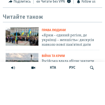
Поділитись
Читати без VPN
Follow us
Читайте також
ПРАВА ЛЮДИНИ
«Крим – єдиний регіон, де
українці – меншість»: дискусія
навколо нової пам'ятної дати
ВІЙНА ТА КРИМ
Російська влада обіцяє закрити
морський шлях українським
КТА
РУС
БпЛА до Севастополя. Чи реально
це?
СУСПІЛЬСТВО
Шукати
«Крим – не Росія»: маркетплейс
Ozon припинив прийом нових
замовлень на Кримському