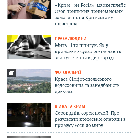
«Крим – не Росія»: маркетплейс
Ozon припинив прийом нових
замовлень на Кримському
півострові
ПРАВА ЛЮДИНИ
Мить – і ти шпигун. Як у
кримських судах розглядають
звинувачення в держзраді
ФОТОГАЛЕРЕЇ
Краса Сімферопольського
водосховища та занедбаність
довкола
ВІЙНА ТА КРИМ
Сорок днів, сорок ночей. Про
результати кримської операції з
примусу Росії до миру