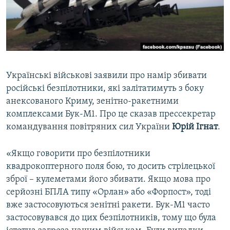
ВІДЕОУРОКИ «ELIFBE»
Русский
СВІДЧЕННЯ ОКУПАЦІЇ
Qırımtatar
УКРАЇНСЬКА ПРОБЛЕМА КРИМУ
ДОЛУЧАЙСЯ!
ІНФОГРАФІКА
Українські військові заявили про намір збивати
російські безпілотники, які залітатимуть з боку
анексованого Криму, зенітно-ракетними
Усі сайти RFE/RL
комплексами Бук-М1. Про це сказав прессекретар
командування повітряних сил України
Юрій Ігнат
.
«Якщо говорити про безпілотники
квадрокоптерного поля бою, то досить стрілецької
зброї – кулеметами його збивати. Якщо мова про
серйозні БПЛА типу «Орлан» або «Форпост», тоді
вже застосовуються зенітні ракети. Бук-М1 часто
застосовувався до цих безпілотників, тому що була