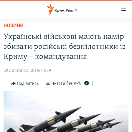
Доступність
посилання
Перейти
НОВИНИ
до
НОВИНИ
Українські військові мають намір
основного
ВОДА.КРИМ
матеріалу
збивати російські безпілотники із
ВІДЕО ТА ФОТО
Перейти
Криму – командування
до
ПОЛІТИКА
основної
29 листопад 2019, 14:59
БЛОГИ
навігації
Перейти
Поділитись
Читати без VPN
ПОГЛЯД
до
ІНТЕРВ'Ю
пошуку
ВСЕ ЗА ДЕНЬ
СПЕЦПРОЕКТИ
ЯК ОБІЙТИ БЛОКУВАННЯ
ДЕПОРТАЦІЯ