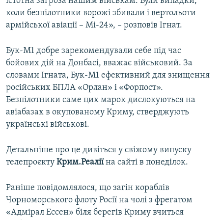
істотна загроза нашим військам. Були випадки,
коли безпілотники ворожі збивали і вертольоти
армійської авіації – Мі-24», – розповів Ігнат.
Бук-М1 добре зарекомендували себе під час
бойових дій на Донбасі, вважає військовий. За
словами Ігната, Бук-М1 ефективний для знищення
російських БПЛА «Орлан» і «Форпост».
Безпілотники саме цих марок дислокуються на
авіабазах в окупованому Криму, стверджують
українські військові.
Детальніше про це дивіться у свіжому випуску
телепроєкту
Крим.Реалії
на сайті в понеділок.
Раніше повідомлялося, що загін кораблів
Чорноморського флоту Росії на чолі з фрегатом
«Адмірал Ессен» біля берегів Криму вчиться