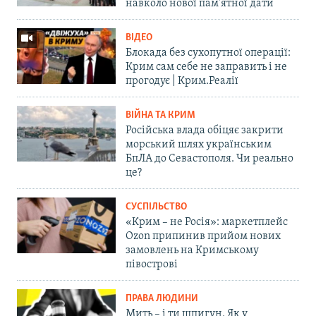
навколо нової пам'ятної дати
ВІДЕО
Блокада без сухопутної операції:
Крим сам себе не заправить і не
прогодує | Крим.Реалії
ВІЙНА ТА КРИМ
Російська влада обіцяє закрити
морський шлях українським
БпЛА до Севастополя. Чи реально
це?
СУСПІЛЬСТВО
«Крим – не Росія»: маркетплейс
Ozon припинив прийом нових
замовлень на Кримському
півострові
ПРАВА ЛЮДИНИ
Мить – і ти шпигун. Як у