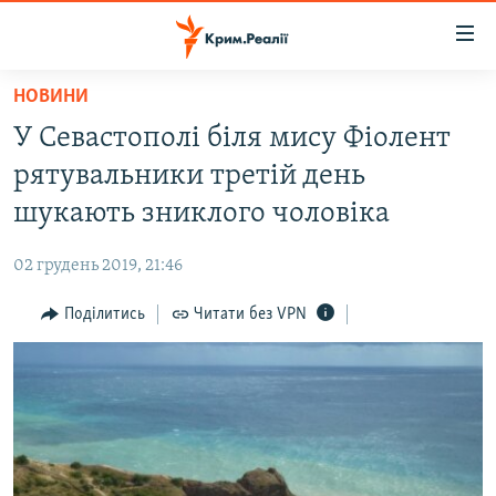
Доступність
посилання
Перейти
НОВИНИ
до
НОВИНИ
У Севастополі біля мису Фіолент
основного
ВОДА.КРИМ
матеріалу
рятувальники третій день
ВІДЕО ТА ФОТО
Перейти
шукають зниклого чоловіка
до
ПОЛІТИКА
основної
02 грудень 2019, 21:46
БЛОГИ
навігації
Перейти
Поділитись
Читати без VPN
ПОГЛЯД
до
ІНТЕРВ'Ю
пошуку
ВСЕ ЗА ДЕНЬ
СПЕЦПРОЕКТИ
ЯК ОБІЙТИ БЛОКУВАННЯ
ДЕПОРТАЦІЯ