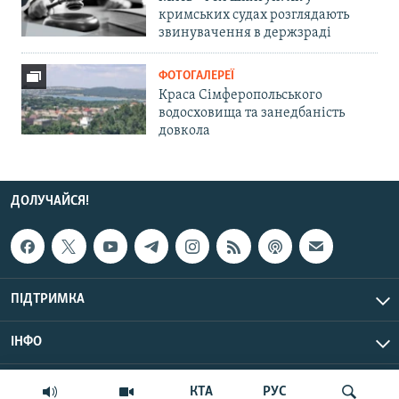
кримських судах розглядають
звинувачення в держзраді
ФОТОГАЛЕРЕЇ
Краса Сімферопольського
водосховища та занедбаність
довкола
ДОЛУЧАЙСЯ!
ПІДТРИМКА
ІНФО
© Крим.Реалії, 2026 | Усі права застережено.
КТА
РУС