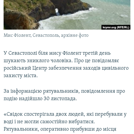
ВІДЕОУРОКИ «ELIFBE»
Русский
СВІДЧЕННЯ ОКУПАЦІЇ
Qırımtatar
УКРАЇНСЬКА ПРОБЛЕМА КРИМУ
Мис Фіолент, Севастополь, архівне фото
ДОЛУЧАЙСЯ!
ІНФОГРАФІКА
У Севастополі біля мису Фіолент третій день
шукають зниклого чоловіка. Про це повідомляє
Усі сайти RFE/RL
російський Центр забезпечення заходів цивільного
захисту міста.
За інформацією рятувальників, повідомлення про
подію надійшло 30 листопада.
«Свідок спостерігала двох людей, які перебували у
воді і не могли самостійно вибратися.
Рятувальники, оперативно прибувши до місця