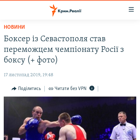
Доступність
посилання
Перейти
НОВИНИ
до
НОВИНИ
Боксер із Севастополя став
основного
ВОДА.КРИМ
матеріалу
переможцем чемпіонату Росії з
ВІДЕО ТА ФОТО
Перейти
боксу (+ фото)
до
ПОЛІТИКА
основної
17 листопад 2019, 19:48
БЛОГИ
навігації
Перейти
Поділитись
Читати без VPN
ПОГЛЯД
до
ІНТЕРВ'Ю
пошуку
ВСЕ ЗА ДЕНЬ
СПЕЦПРОЕКТИ
ЯК ОБІЙТИ БЛОКУВАННЯ
ДЕПОРТАЦІЯ