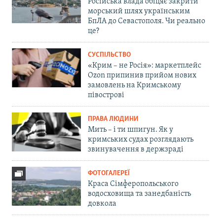
Російська влада обіцяє закрити
морський шлях українським
БпЛА до Севастополя. Чи реально
це?
СУСПІЛЬСТВО
«Крим – не Росія»: маркетплейс
Ozon припинив прийом нових
замовлень на Кримському
півострові
ПРАВА ЛЮДИНИ
Мить – і ти шпигун. Як у
кримських судах розглядають
звинувачення в держзраді
ФОТОГАЛЕРЕЇ
Краса Сімферопольського
водосховища та занедбаність
довкола