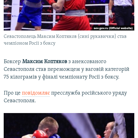
ВІДЕОУРОКИ «ELIFBE»
Русский
СВІДЧЕННЯ ОКУПАЦІЇ
Qırımtatar
УКРАЇНСЬКА ПРОБЛЕМА КРИМУ
Севастополець Максим Коптяков (сині рукавички) став
ДОЛУЧАЙСЯ!
ІНФОГРАФІКА
чемпіоном Росії з боксу
Боксер
Максим Коптяков
з анексованого
Усі сайти RFE/RL
Севастополя став переможцем у ваговій категорій
75 кілограмів у фіналі чемпіонату Росії з боксу.
Про це
повідомляє
пресслужба російського уряду
Севастополя.