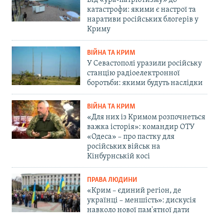
Від «ура-патріотизму» до
катастрофи: якими є настрої та
наративи російських блогерів у
Криму
ВІЙНА ТА КРИМ
У Севастополі уразили російську
станцію радіоелектронної
боротьби: якими будуть наслідки
ВІЙНА ТА КРИМ
«Для них із Кримом розпочнеться
важка історія»: командир ОТУ
«Одеса» – про пастку для
російських військ на
Кінбурнській косі
ПРАВА ЛЮДИНИ
«Крим – єдиний регіон, де
українці – меншість»: дискусія
навколо нової пам'ятної дати