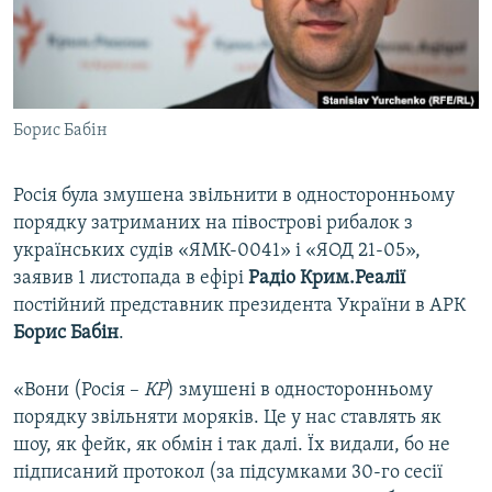
ВІДЕОУРОКИ «ELIFBE»
Русский
СВІДЧЕННЯ ОКУПАЦІЇ
Qırımtatar
УКРАЇНСЬКА ПРОБЛЕМА КРИМУ
Борис Бабін
ДОЛУЧАЙСЯ!
ІНФОГРАФІКА
Росія була змушена звільнити в односторонньому
порядку затриманих на півострові рибалок з
Усі сайти RFE/RL
українських судів «ЯМК-0041» і «ЯОД 21-05»,
заявив 1 листопада в ефірі
Радіо Крим.Реалії
постійний представник президента України в АРК
Борис Бабін
.
«Вони (Росія –
КР
) змушені в односторонньому
порядку звільняти моряків. Це у нас ставлять як
шоу, як фейк, як обмін і так далі. Їх видали, бо не
підписаний протокол (за підсумками 30-го сесії