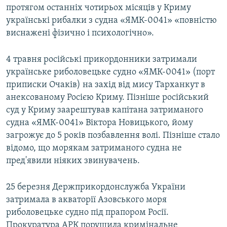
протягом останніх чотирьох місяців у Криму
українські рибалки з судна «ЯМК-0041» «повністю
виснажені фізично і психологічно».
4 травня російські прикордонники затримали
українське риболовецьке судно «ЯМК-0041» (порт
приписки Очаків) на захід від мису Тарханкут в
анексованому Росією Криму. Пізніше російський
суд у Криму заарештував капітана затриманого
судна «ЯМК-0041» Віктора Новицького, йому
загрожує до 5 років позбавлення волі. Пізніше стало
відомо, що морякам затриманого судна не
пред'явили ніяких звинувачень.
25 березня Держприкордонслужба України
затримала в акваторії Азовського моря
риболовецьке судно під прапором Росії.
Прокуратура АРК порушила кримінальне