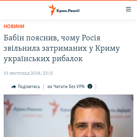
Доступність
посилання
Перейти
НОВИНИ
до
НОВИНИ
Бабін пояснив, чому Росія
основного
ВОДА.КРИМ
матеріалу
звільнила затриманих у Криму
ВІДЕО ТА ФОТО
Перейти
українських рибалок
до
ПОЛІТИКА
основної
01 листопад 2018, 23:15
БЛОГИ
навігації
Перейти
Поділитись
Читати без VPN
ПОГЛЯД
до
ІНТЕРВ'Ю
пошуку
ВСЕ ЗА ДЕНЬ
СПЕЦПРОЕКТИ
ЯК ОБІЙТИ БЛОКУВАННЯ
ДЕПОРТАЦІЯ