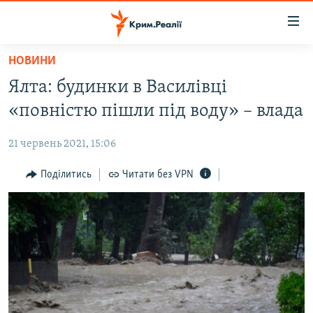
Доступність
посилання
Перейти
НОВИНИ
до
НОВИНИ
Ялта: будинки в Василівці
основного
ВОДА.КРИМ
матеріалу
«повністю пішли під воду» – влада
ВІДЕО ТА ФОТО
Перейти
до
21 червень 2021, 15:06
ПОЛІТИКА
основної
БЛОГИ
Поділитись
Читати без VPN
навігації
Перейти
ПОГЛЯД
до
ІНТЕРВ'Ю
пошуку
ВСЕ ЗА ДЕНЬ
СПЕЦПРОЕКТИ
ЯК ОБІЙТИ БЛОКУВАННЯ
ДЕПОРТАЦІЯ