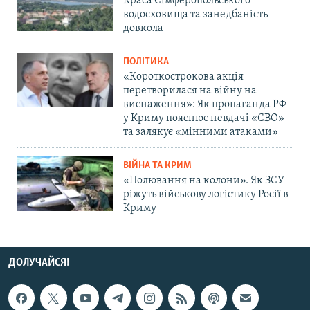
Краса Сімферопольського
водосховища та занедбаність
довкола
ПОЛІТИКА
«Короткострокова акція
перетворилася на війну на
виснаження»: Як пропаганда РФ
у Криму пояснює невдачі «СВО»
та залякує «мінними атаками»
ВІЙНА ТА КРИМ
«Полювання на колони». Як ЗСУ
ріжуть військову логістику Росії в
Криму
ДОЛУЧАЙСЯ!