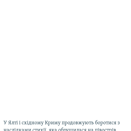
У Ялті і східному Криму продовжують боротися з
наслідками стихії, яка обрушилася на півострів