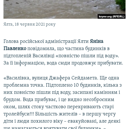
ВІДЕОУРОКИ «ELIFBE»
Русский
СВІДЧЕННЯ ОКУПАЦІЇ
Qırımtatar
Ялта, 18 червня 2021 року
УКРАЇНСЬКА ПРОБЛЕМА КРИМУ
ДОЛУЧАЙСЯ!
ІНФОГРАФІКА
Голова російської адміністрації Ялти
Яніна
Павленко
повідомила, що частина будинків в
підтопленій Василівці «повністю пішли під воду».
Усі сайти RFE/RL
За її інформацією, вода сюди продовжує прибувати.
«Василівка, вулиця Джафера Сейдамета. Ще одна
проблемна точка. Підтоплено 10 будинків, кілька з
них повністю пішли під воду, засипані камінням і
брудом. Вода прибуває, і це видно неозброєним
оком, шлях стоку частково перекривають старі
тролейбуси!!! Більшість жителів – в першу чергу
діти і люди похилого віку – евакуйовані, але деякі
ще намагаються врятувати свої будинки», –