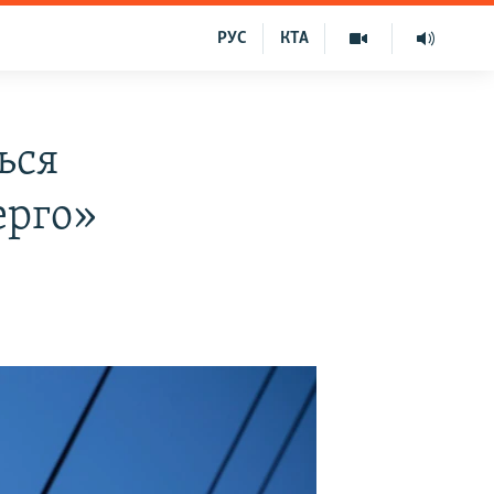
РУС
КТА
ься
ерго»