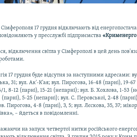
 Сімферополя 17 грудня відключають від енергопостача
 повідомляють у пресслужбі підприємства
«Крименерго
ся, відключення світла у Сімферополі в цей день пов'яз
роботами.
ія 17 грудня буде відсутня за наступними адресами: вул
ська, 31; вул. Ак'-К'ая; вул. Пирогова, 16-48 (парні), 19-67
6/1, 8-12 (парні), 15-21 (непарні); вул. Б. Хохлова, 1-53 (н
 (парні), 5-25 (непарні); вул. С. Перовської, 2-48 (парні)
в. Пирогова, 4-8 (парні), 3, 5; вул. Лєскова, 35, 37; мік
ка», – йдеться в повідомленні.
важаючи на запуск четвертої нитки російського енерго
ивають відключення світла. З грудня 2015 року у Крим 