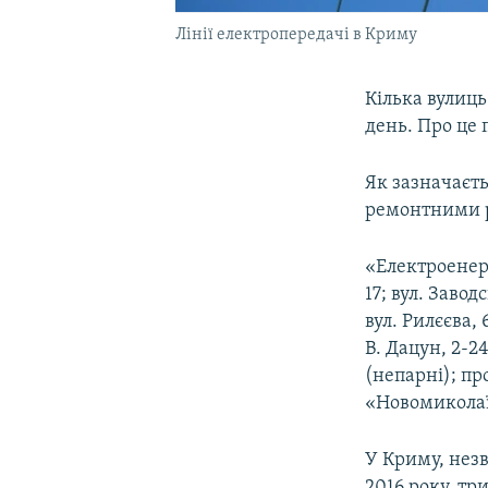
Лінії електропередачі в Криму
Кілька вулиць
день. Про це
Як зазначаєть
ремонтними 
«Електроенерг
17; вул. Завод
вул. Рилєєва, 
В. Дацун, 2-24
(непарні); про
«Новомиколаїв
У Криму, нез
2016 року, тр