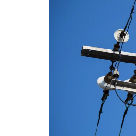
ВІДЕОУРОКИ «ELIFBE»
СВІДЧЕННЯ ОКУПАЦІЇ
УКРАЇНСЬКА ПРОБЛЕМА КРИМУ
ІНФОГРАФІКА