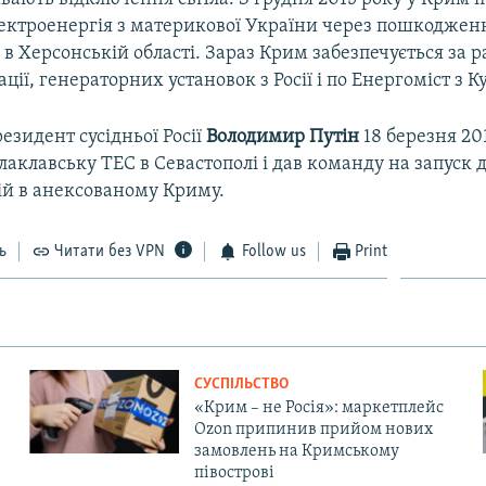
ектроенергія з материкової України через пошкоджен
в Херсонській області. Зараз Крим забезпечується за 
ції, генераторних установок з Росії і по Енергоміст з К
езидент сусідньої Росії
Володимир Путін
18 березня 20
лаклавську ТЕС в Севастополі і дав команду на запуск 
ій в анексованому Криму.
ь
Читати без VPN
Follow us
Print
СУСПІЛЬСТВО
«Крим – не Росія»: маркетплейс
Ozon припинив прийом нових
замовлень на Кримському
півострові