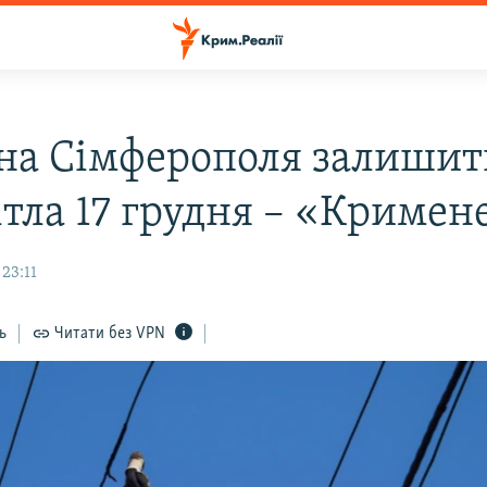
на Сімферополя залишит
ітла 17 грудня – «Кримен
 23:11
ь
Читати без VPN