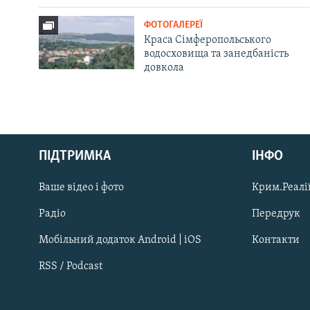
ФОТОГАЛЕРЕЇ
Краса Сімферопольського
водосховища та занедбаність
довкола
Русский
ПІДТРИМКА
ІНФО
Qırımtatar
Ваше відео і фото
Крим.Реалії
ДОЛУЧАЙСЯ!
Радіо
Передрук
Мобільний додаток Android | iOS
Контакти
RSS / Podcast
Усі сайти RFE/RL