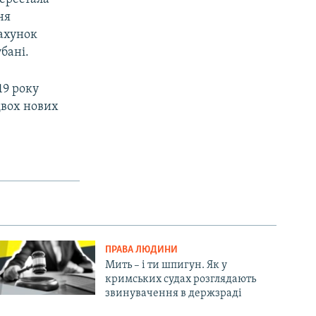
ня
рахунок
убані.
19 року
двох нових
ПРАВА ЛЮДИНИ
Мить – і ти шпигун. Як у
кримських судах розглядають
звинувачення в держзраді