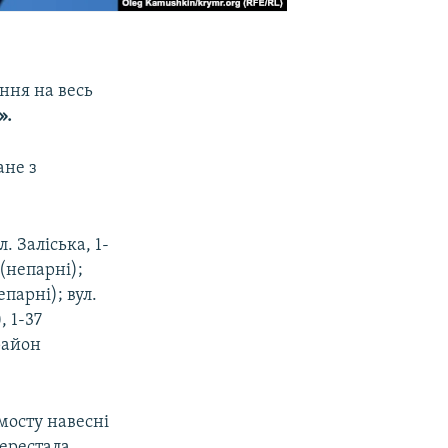
ння на весь
».
ане з
. Заліська, 1-
 (непарні);
епарні); вул.
, 1-37
орайон
мосту навесні
перестала