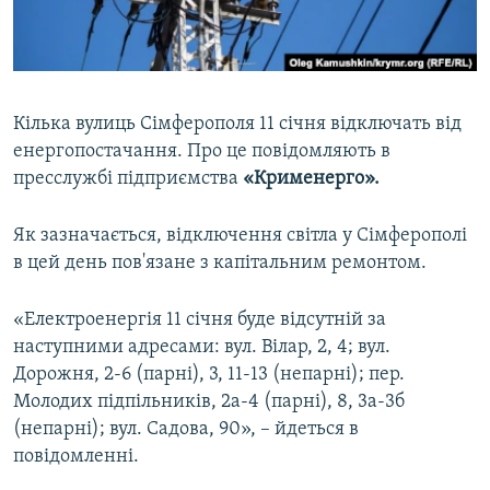
ВІДЕОУРОКИ «ELIFBE»
Русский
СВІДЧЕННЯ ОКУПАЦІЇ
Qırımtatar
УКРАЇНСЬКА ПРОБЛЕМА КРИМУ
Кілька вулиць Сімферополя 11 січня відключать від
ДОЛУЧАЙСЯ!
ІНФОГРАФІКА
енергопостачання. Про це повідомляють в
пресслужбі підприємства
«Крименерго».
Як зазначається, відключення світла у Сімферополі
Усі сайти RFE/RL
в цей день пов'язане з капітальним ремонтом.
«Електроенергія 11 січня буде відсутній за
наступними адресами: вул. Вілар, 2, 4; вул.
Дорожня, 2-6 (парні), 3, 11-13 (непарні); пер.
Молодих підпільників, 2а-4 (парні), 8, 3а-3б
(непарні); вул. Садова, 90», – йдеться в
повідомленні.