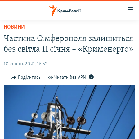
Доступність
посилання
Перейти
НОВИНИ
до
НОВИНИ
Частина Сімферополя залишиться
основного
ВОДА.КРИМ
матеріалу
без світла 11 січня – «Крименерго»
ВІДЕО ТА ФОТО
Перейти
до
10 січень 2021, 16:52
ПОЛІТИКА
основної
БЛОГИ
Поділитись
Читати без VPN
навігації
Перейти
ПОГЛЯД
до
ІНТЕРВ'Ю
пошуку
ВСЕ ЗА ДЕНЬ
СПЕЦПРОЕКТИ
ЯК ОБІЙТИ БЛОКУВАННЯ
ДЕПОРТАЦІЯ