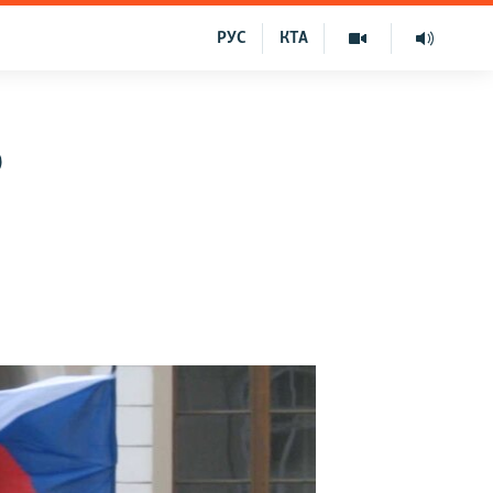
РУС
КТА
ю