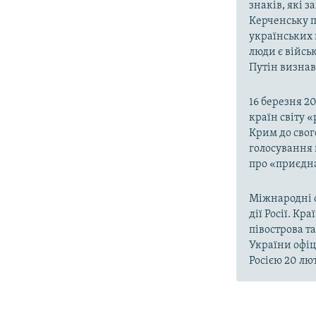
знаків, які 
Керченську п
українських 
люди є війсь
Путін визнав,
16 березня 2
країн світу 
Крим до свог
голосування 
про «приєдна
Міжнародні о
дії Росії. Кр
півострова т
України офіц
Росією 20 лют