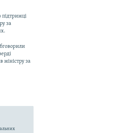
в підтримці
ру за
их.
Обговорили
верді
в міністру за
вальних