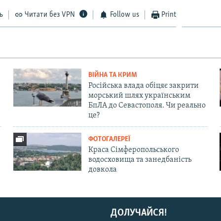
ь
Читати без VPN
Follow us
Print
ВІЙНА ТА КРИМ
Російська влада обіцяє закрити
морський шлях українським
БпЛА до Севастополя. Чи реально
це?
ФОТОГАЛЕРЕЇ
Краса Сімферопольського
водосховища та занедбаність
довкола
ДОЛУЧАЙСЯ!