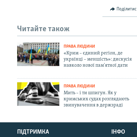
Поділитис
Читайте також
ПРАВА ЛЮДИНИ
«Крим – єдиний регіон, де
українці – меншість»: дискусія
навколо нової пам'ятної дати
ПРАВА ЛЮДИНИ
Мить – і ти шпигун. Як у
кримських судах розглядають
звинувачення в держзраді
Русский
ПІДТРИМКА
ІНФО
Qırımtatar