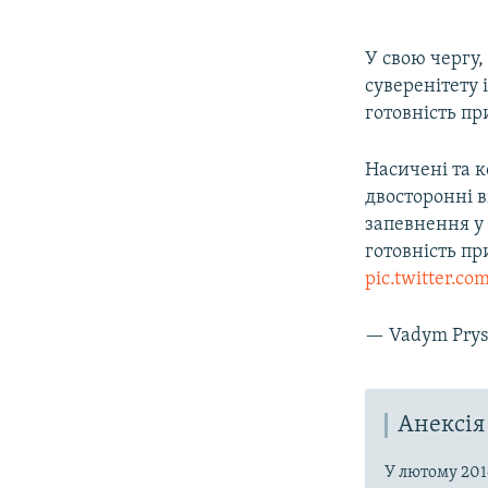
У свою чергу,
суверенітету 
готовність п
Насичені та 
двосторонні 
запевнення у 
готовність п
pic.twitter.
— Vadym Prys
Анексія
У лютому 201