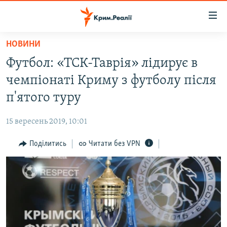
Доступність
посилання
Перейти
НОВИНИ
до
НОВИНИ
Футбол: «ТСК-Таврія» лідирує в
основного
ВОДА.КРИМ
матеріалу
чемпіонаті Криму з футболу після
ВІДЕО ТА ФОТО
Перейти
п'ятого туру
до
ПОЛІТИКА
основної
15 вересень 2019, 10:01
БЛОГИ
навігації
Перейти
Поділитись
Читати без VPN
ПОГЛЯД
до
ІНТЕРВ'Ю
пошуку
ВСЕ ЗА ДЕНЬ
СПЕЦПРОЕКТИ
ЯК ОБІЙТИ БЛОКУВАННЯ
ДЕПОРТАЦІЯ