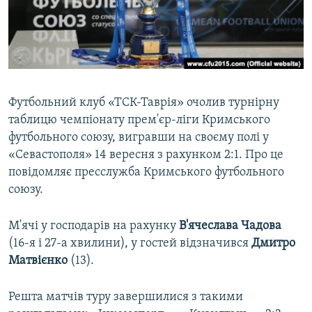
ВІДЕОУРОКИ «ELIFBE»
Русский
СВІДЧЕННЯ ОКУПАЦІЇ
Qırımtatar
УКРАЇНСЬКА ПРОБЛЕМА КРИМУ
ДОЛУЧАЙСЯ!
ІНФОГРАФІКА
Футбольний клуб «ТСК-Таврія» очолив турнірну
таблицю чемпіонату прем'єр-ліги Кримського
футбольного союзу, вигравши на своєму полі у
Усі сайти RFE/RL
«Севастополя» 14 вересня з рахунком 2:1. Про це
повідомляє пресслужба Кримського футбольного
союзу.
М'ячі у господарів на рахунку
В'ячеслава
Чадова
(16-я і 27-а хвилини), у гостей відзначився
Дмитро
Матвієнко
(13).
Решта матчів туру завершилися з такими