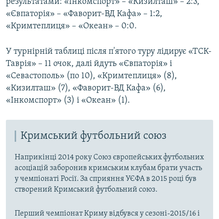
результатами: «Інкомспорт» – «Кизилташ» – 2:3,
«Євпаторія» – «Фаворит-ВД Кафа» – 1:2,
«Кримтеплиця» – «Океан» – 0:0.
У турнірній таблиці після п'ятого туру лідирує «ТСК-
Таврія» – 11 очок, далі йдуть «Євпаторія» і
«Севастополь» (по 10), «Кримтеплиця» (8),
«Кизилташ» (7), «Фаворит-ВД Кафа» (6),
«Інкомспорт» (3) і «Океан» (1).
Кримський футбольний союз
Наприкінці 2014 року Союз європейських футбольних
асоціацій заборонив кримським клубам брати участь
у чемпіонаті Росії. За сприяння УЄФА в 2015 році був
створений Кримський футбольний союз.
Перший чемпіонат Криму відбувся у сезоні-2015/16 і