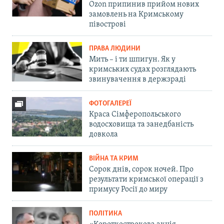
Ozon припинив прийом нових
замовлень на Кримському
півострові
ПРАВА ЛЮДИНИ
Мить – і ти шпигун. Як у
кримських судах розглядають
звинувачення в держзраді
ФОТОГАЛЕРЕЇ
Краса Сімферопольського
водосховища та занедбаність
довкола
ВІЙНА ТА КРИМ
Сорок днів, сорок ночей. Про
результати кримської операції з
примусу Росії до миру
ПОЛІТИКА