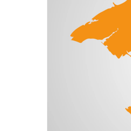
ВІДЕОУРОКИ «ELIFBE»
СВІДЧЕННЯ ОКУПАЦІЇ
УКРАЇНСЬКА ПРОБЛЕМА КРИМУ
ІНФОГРАФІКА