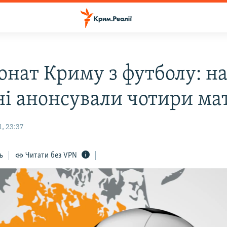
онат Криму з футболу: н
ні анонсували чотири ма
, 23:37
ь
Читати без VPN