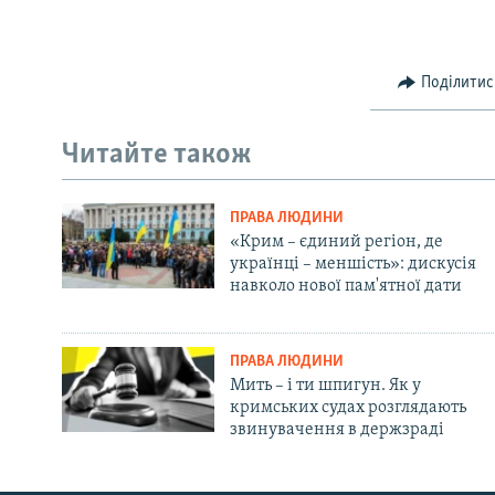
Поділитис
Читайте також
ПРАВА ЛЮДИНИ
«Крим – єдиний регіон, де
українці – меншість»: дискусія
навколо нової пам'ятної дати
ПРАВА ЛЮДИНИ
Мить – і ти шпигун. Як у
кримських судах розглядають
звинувачення в держзраді
Русский