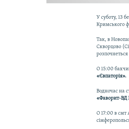
У суботу, 13 
Кримського ф
Так, в Новопа
Скворцово (С
розпочнеться 
О 15:00 бахч
«Євпаторія».
Водночас на с
«Фаворит-ВД 
О 17:00 в см
сімферополь