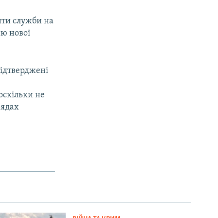
ити служби на
ю нової
підтверджені
оскільки не
рядах