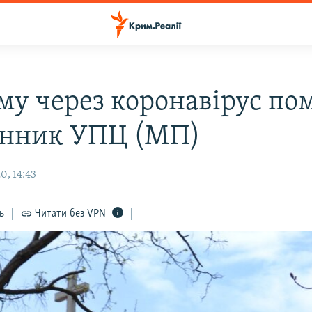
му через коронавірус по
нник УПЦ (МП)
0, 14:43
ь
Читати без VPN