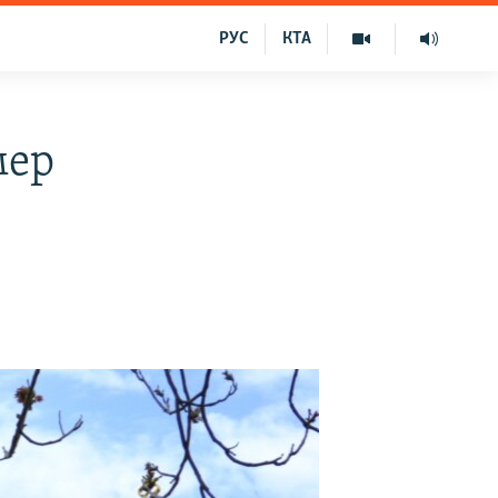
РУС
КТА
мер