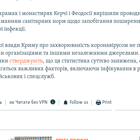
храмах і монастирях Керчі і Феодосії вирішили провод
риманням санітарних норм щодо запобігання поширенн
ї інфекції.
ої влади Криму про захворюваність коронавірусом не 
и організаціями та іншими незалежними джерелами.
ики
стверджують
, що ця статистика суттєво занижена, 
агатьох важливих факторів, включаючи інфікування в 
йськових і спецслужб.
ь
Читати без VPN
Follow us
Print