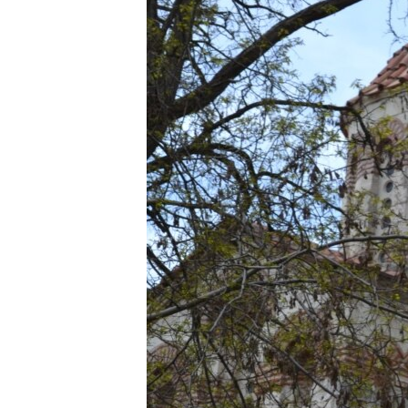
ВІДЕОУРОКИ «ELIFBE»
СВІДЧЕННЯ ОКУПАЦІЇ
УКРАЇНСЬКА ПРОБЛЕМА КРИМУ
ІНФОГРАФІКА