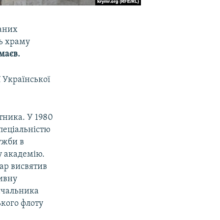
каних
ь храму
маєв.
 Української
тника. У 1980
пеціальністю
ужби в
у академію.
ар висвятив
тивну
начальника
кого флоту