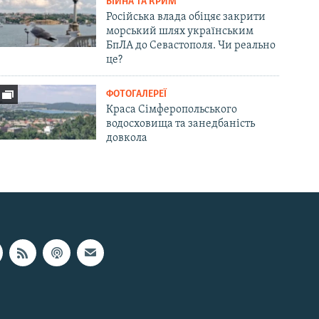
ВІЙНА ТА КРИМ
Російська влада обіцяє закрити
морський шлях українським
БпЛА до Севастополя. Чи реально
це?
ФОТОГАЛЕРЕЇ
Краса Сімферопольського
водосховища та занедбаність
довкола