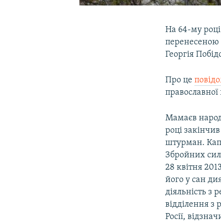
На 64-му році
перенесеною 
Георгія Побід
Про це
повід
православної
Мамаєв народи
році закінчи
штурман. Капі
Збройних сила
28 квітня 20
його у сан ди
діяльність з 
відділення з
Росії, відзна