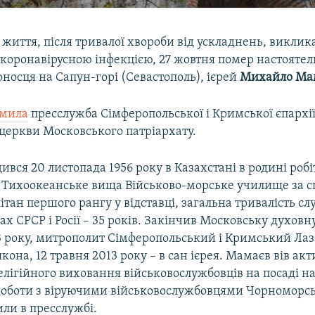
 життя, після тривалої хвороби від ускладнень, викли
коронавірусною інфекцією, 27 жовтня помер настоятел
оносця на Сапун-горі (Севастополь), ієрей
Михайло Ма
омила
пресслужба Сімферопольської і Кримської єпархії
 церкви Московського патріархату.
вся 20 листопада 1956 року в Казахстані в родині робі
в Тихоокеанське вища Військово-морське училище за с
тан першого рангу у відставці, загальна тривалість сл
х СРСР і Росії – 35 років. Закінчив Московську духовн
13 року, митрополит Сімферопольський і Кримський Лаз
якона, 12 травня 2013 року – в сан ієрея. Мамаєв вів ак
релігійного виховання військовослужбовців на посаді 
 роботи з віруючими військовослужбовцями Чорноморсь
чили в пресслужбі.