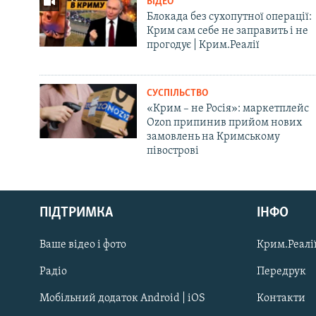
ВІДЕО
Блокада без сухопутної операції:
Крим сам себе не заправить і не
прогодує | Крим.Реалії
СУСПІЛЬСТВО
«Крим – не Росія»: маркетплейс
Ozon припинив прийом нових
замовлень на Кримському
півострові
Русский
ПІДТРИМКА
ІНФО
Qırımtatar
Ваше відео і фото
Крим.Реалії
ДОЛУЧАЙСЯ!
Радіо
Передрук
Мобільний додаток Android | iOS
Контакти