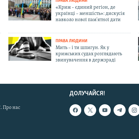
ПРАВА ЛЮДИНИ
«Крим – єдиний регіон, де
українці – меншість»: дискусія
навколо нової пам'ятної дати
ПРАВА ЛЮДИНИ
Мить – і ти шпигун. Як у
кримських судах розглядають
звинувачення в держзраді
ДОЛУЧАЙСЯ!
. Про нас