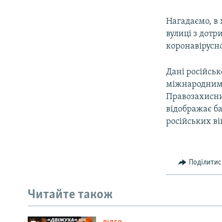
Нагадаємо, в 
вулиці з дот
коронавірусно
Дані російськ
міжнародним
Правозахисн
відображає б
російських ві
Поділитис
Читайте також