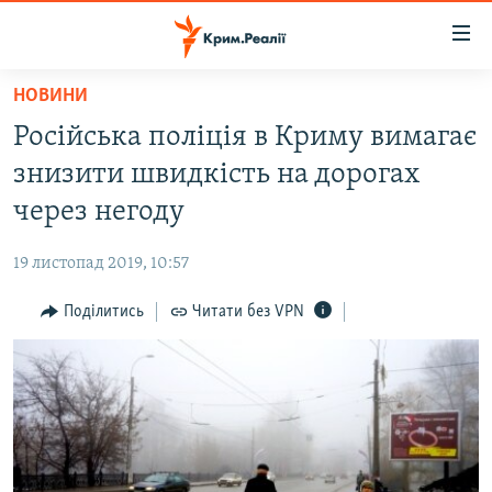
Доступність
посилання
Перейти
НОВИНИ
до
НОВИНИ
Російська поліція в Криму вимагає
основного
ВОДА.КРИМ
матеріалу
знизити швидкість на дорогах
ВІДЕО ТА ФОТО
Перейти
через негоду
до
ПОЛІТИКА
основної
19 листопад 2019, 10:57
БЛОГИ
навігації
Перейти
Поділитись
Читати без VPN
ПОГЛЯД
до
ІНТЕРВ'Ю
пошуку
ВСЕ ЗА ДЕНЬ
СПЕЦПРОЕКТИ
ЯК ОБІЙТИ БЛОКУВАННЯ
ДЕПОРТАЦІЯ