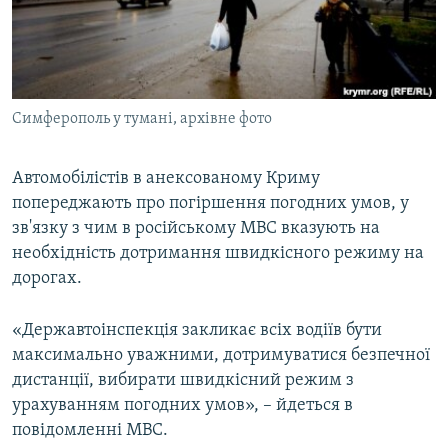
ВІДЕОУРОКИ «ELIFBE»
Русский
СВІДЧЕННЯ ОКУПАЦІЇ
Qırımtatar
УКРАЇНСЬКА ПРОБЛЕМА КРИМУ
Симферополь у тумані, архівне фото
ДОЛУЧАЙСЯ!
ІНФОГРАФІКА
Автомобілістів в анексованому Криму
попереджають про погіршення погодних умов, у
Усі сайти RFE/RL
зв'язку з чим в російському МВС вказують на
необхідність дотримання швидкісного режиму на
дорогах.
«Державтоінспекція закликає всіх водіїв бути
максимально уважними, дотримуватися безпечної
дистанції, вибирати швидкісний режим з
урахуванням погодних умов», – йдеться в
повідомленні МВС.