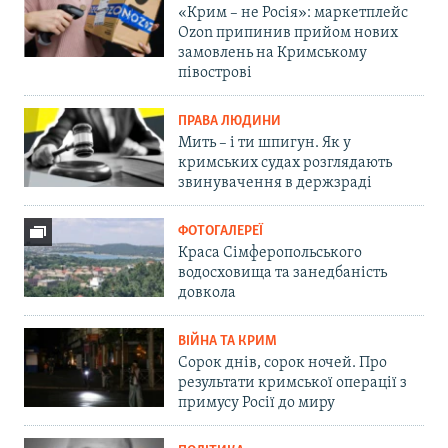
«Крим – не Росія»: маркетплейс
Ozon припинив прийом нових
замовлень на Кримському
півострові
ПРАВА ЛЮДИНИ
Мить – і ти шпигун. Як у
кримських судах розглядають
звинувачення в держзраді
ФОТОГАЛЕРЕЇ
Краса Сімферопольського
водосховища та занедбаність
довкола
ВІЙНА ТА КРИМ
Сорок днів, сорок ночей. Про
результати кримської операції з
примусу Росії до миру