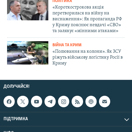
ПОЛІТИКА
«Короткострокова акція
перетворилася на війну на
виснаження»: Як пропаганда РФ
у Криму пояснює невдачі «СВО»
та залякує «мінними атаками»
ВІЙНА ТА КРИМ
«Полювання на колони». Як ЗСУ
ріжуть військову логістику Росії в
Криму
ДОЛУЧАЙСЯ!
ПІДТРИМКА