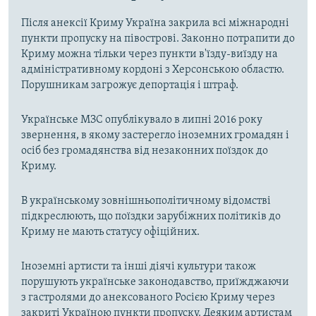
Після анексії Криму Україна закрила всі міжнародні
пункти пропуску на півострові. Законно потрапити до
Криму можна тільки через пункти в'їзду-виїзду на
адміністративному кордоні з Херсонською областю.
Порушникам загрожує депортація і штраф.
Українське МЗС опублікувало в липні 2016 року
звернення, в якому застерегло іноземних громадян і
осіб без громадянства від незаконних поїздок до
Криму.
В українському зовнішньополітичному відомстві
підкреслюють, що поїздки зарубіжних політиків до
Криму не мають статусу офіційних.
Іноземні артисти та інші діячі культури також
порушують українське законодавство, приїжджаючи
з гастролями до анексованого Росією Криму через
закриті Україною пункти пропуску. Деяким артистам