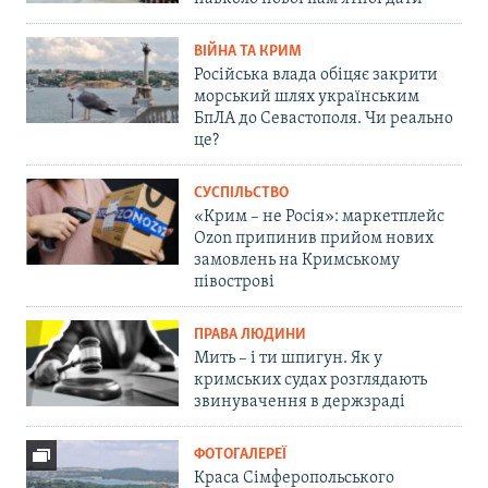
ВІЙНА ТА КРИМ
Російська влада обіцяє закрити
морський шлях українським
БпЛА до Севастополя. Чи реально
це?
СУСПІЛЬСТВО
«Крим – не Росія»: маркетплейс
Ozon припинив прийом нових
замовлень на Кримському
півострові
ПРАВА ЛЮДИНИ
Мить – і ти шпигун. Як у
кримських судах розглядають
звинувачення в держзраді
ФОТОГАЛЕРЕЇ
Краса Сімферопольського