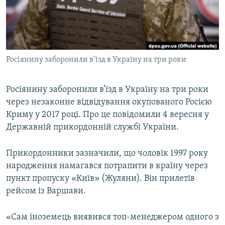
ВІДЕОУРОКИ «ELIFBE»
Русский
СВІДЧЕННЯ ОКУПАЦІЇ
Qırımtatar
УКРАЇНСЬКА ПРОБЛЕМА КРИМУ
Росіянину заборонили в’їзд в Україну на три роки
ДОЛУЧАЙСЯ!
ІНФОГРАФІКА
Росіянину заборонили в’їзд в Україну на три роки
через незаконне відвідування окупованого Росією
Усі сайти RFE/RL
Криму у 2017 році. Про це повідомили 4 вересня у
Державній прикордонній службі України.
Прикордонники зазначили, що чоловік 1997 року
народження намагався потрапити в країну через
пункт пропуску «Київ» (Жуляни). Він прилетів
рейсом із Варшави.
«Сам іноземець виявився топ-менеджером одного з