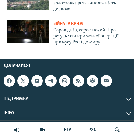
водосховища та занедбаність
довкола
ВІЙНА ТА КРИМ
Сорок днів, сорок ночей. Про
результати кримської операції з
примусу Росії до миру
ДОЛУЧАЙСЯ!
ПІДТРИМКА
ІНФО
© Крим.Реалії, 2026 | Усі права застережено.
КТА
РУС