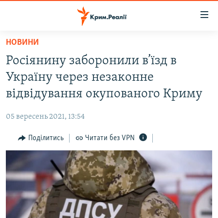
Доступність
посилання
Перейти
НОВИНИ
до
НОВИНИ
Росіянину заборонили в’їзд в
основного
ВОДА.КРИМ
матеріалу
Україну через незаконне
ВІДЕО ТА ФОТО
Перейти
відвідування окупованого Криму
до
ПОЛІТИКА
основної
05 вересень 2021, 13:54
БЛОГИ
навігації
Перейти
Поділитись
Читати без VPN
ПОГЛЯД
до
ІНТЕРВ'Ю
пошуку
ВСЕ ЗА ДЕНЬ
СПЕЦПРОЕКТИ
ЯК ОБІЙТИ БЛОКУВАННЯ
ДЕПОРТАЦІЯ