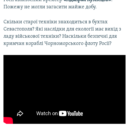
Пожежу не могли загасити майже добу.
Скільки старої техніки знаходиться в бухтах
Севастополя? Які наслідки для екології має вихід з
ладу військової техніки? Наскільки безпечні для
кримчан кораблі Чорноморського флоту Росії?