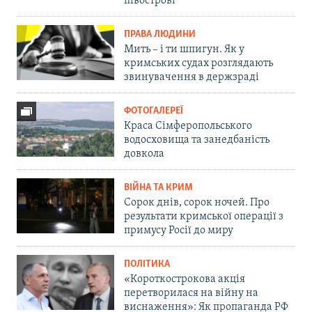
півострові
ПРАВА ЛЮДИНИ
Мить – і ти шпигун. Як у
кримських судах розглядають
звинувачення в держзраді
ФОТОГАЛЕРЕЇ
Краса Сімферопольського
водосховища та занедбаність
довкола
ВІЙНА ТА КРИМ
Сорок днів, сорок ночей. Про
результати кримської операції з
примусу Росії до миру
ПОЛІТИКА
«Короткострокова акція
перетворилася на війну на
виснаження»: Як пропаганда РФ