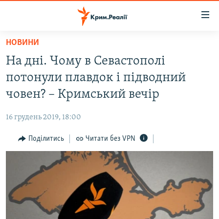
Доступність
посилання
Перейти
НОВИНИ
до
НОВИНИ
На дні. Чому в Севастополі
основного
ВОДА.КРИМ
матеріалу
потонули плавдок і підводний
ВІДЕО ТА ФОТО
Перейти
човен? – Кримський вечір
до
ПОЛІТИКА
основної
16 грудень 2019, 18:00
БЛОГИ
навігації
Перейти
Поділитись
Читати без VPN
ПОГЛЯД
до
ІНТЕРВ'Ю
пошуку
ВСЕ ЗА ДЕНЬ
СПЕЦПРОЕКТИ
ЯК ОБІЙТИ БЛОКУВАННЯ
ДЕПОРТАЦІЯ