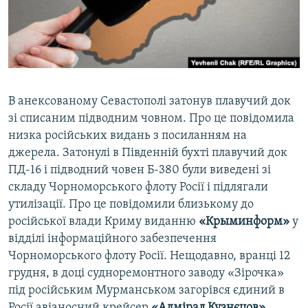
ВІДЕОУРОКИ «ELIFBE»
Русский
СВІДЧЕННЯ ОКУПАЦІЇ
Qırımtatar
УКРАЇНСЬКА ПРОБЛЕМА КРИМУ
ДОЛУЧАЙСЯ!
ІНФОГРАФІКА
В анексованому Севастополі затонув плавучий док
зі списаним підводним човном. Про це повідомила
низка російських видань з посиланням на
Усі сайти RFE/RL
джерела. Затонулі в Південній бухті плавучий док
ПД-16 і підводний човен Б-380 були виведені зі
складу Чорноморського флоту Росії і підлягали
утилізації. Про це повідомили близькому до
російської влади Криму виданню
«Крыминформ»
у
відділі інформаційного забезпечення
Чорноморського флоту Росії. Нещодавно, вранці 12
грудня, в доці судноремонтного заводу «Зірочка»
під російським Мурманськом загорівся єдиний в
Росії авіаносний крейсер
«Адмірал Кузнєцов»
.