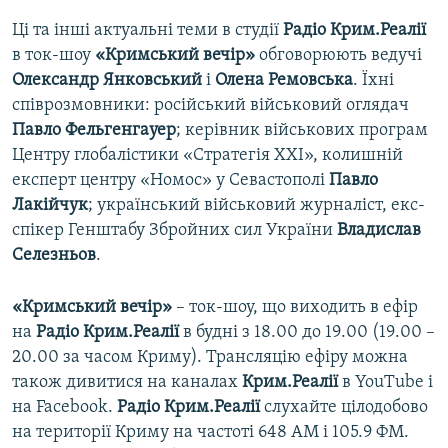
Ці та інші актуальні теми в студії
Радіо Крим.Реалії
в ток-шоу
«Кримський вечір»
обговорюють ведучі
Олександр Янковський
і
Олена Ремовська
. Їхні
співрозмовники: російський військовий оглядач
Павло Фельгенгауер
; керівник військових програм
Центру глобалістики «Стратегія ХХІ», колишній
експерт центру «Номос» у Севастополі
Павло
Лакійчук
; український військовий журналіст, екс-
спікер Генштабу Збройних сил України
Владислав
Селезньов
.
«Кримський вечір»
– ток-шоу, що виходить в ефір
на
Радіо Крим.Реалії
в будні з 18.00 до 19.00 (19.00 –
20.00 за часом Криму). Трансляцію ефіру можна
також дивитися на каналах
Крим.Реалії
в YouTube і
на Facebook.
Радіо Крим.Реалії
слухайте цілодобово
на території Криму на частоті 648 АМ і 105.9 ФМ.