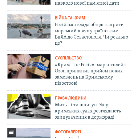
навколо нової пам'ятної дати
ВІЙНА ТА КРИМ
Російська влада обіцяє закрити
морський шлях українським
БпЛА до Севастополя. Чи реально
це?
СУСПІЛЬСТВО
«Крим – не Росія»: маркетплейс
Ozon припинив прийом нових
замовлень на Кримському
півострові
ПРАВА ЛЮДИНИ
Мить – і ти шпигун. Як у
кримських судах розглядають
звинувачення в держзраді
ФОТОГАЛЕРЕЇ