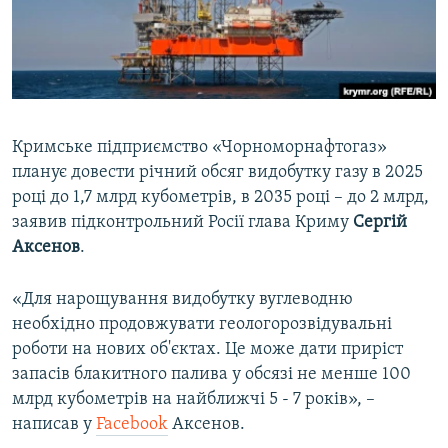
ВІДЕОУРОКИ «ELIFBE»
Русский
СВІДЧЕННЯ ОКУПАЦІЇ
Qırımtatar
УКРАЇНСЬКА ПРОБЛЕМА КРИМУ
ДОЛУЧАЙСЯ!
ІНФОГРАФІКА
Кримське підприємство «Чорноморнафтогаз»
планує довести річний обсяг видобутку газу в 2025
році до 1,7 млрд кубометрів, в 2035 році – до 2 млрд,
Усі сайти RFE/RL
заявив підконтрольний Росії глава Криму
Сергій
Аксенов
.
«Для нарощування видобутку вуглеводню
необхідно продовжувати геологорозвідувальні
роботи на нових об'єктах. Це може дати приріст
запасів блакитного палива у обсязі не менше 100
млрд кубометрів на найближчі 5 - 7 років», –
написав у
Facebook
Аксенов.