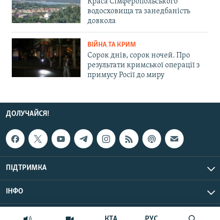
Краса Сімферопольського
водосховища та занедбаність
довкола
ВІЙНА ТА КРИМ
Сорок днів, сорок ночей. Про
результати кримської операції з
примусу Росії до миру
ДОЛУЧАЙСЯ!
ПІДТРИМКА
ІНФО
© Крим.Реалії, 2026 | Усі права застережено.
КТА
РУС