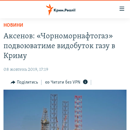
Доступність
посилання
Перейти
НОВИНИ
до
НОВИНИ
Аксенов: «Чорноморнафтогаз»
основного
ВОДА.КРИМ
матеріалу
подвоюватиме видобуток газу в
ВІДЕО ТА ФОТО
Перейти
Криму
до
ПОЛІТИКА
основної
08 жовтень 2019, 17:19
БЛОГИ
навігації
Перейти
Поділитись
Читати без VPN
ПОГЛЯД
до
ІНТЕРВ'Ю
пошуку
ВСЕ ЗА ДЕНЬ
СПЕЦПРОЕКТИ
ЯК ОБІЙТИ БЛОКУВАННЯ
ДЕПОРТАЦІЯ