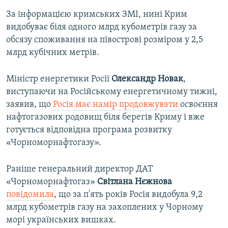
За інформацією кримських ЗМІ, нині Крим
видобуває біля одного млрд кубометрів газу за
обсязу споживання на півострові розміром у 2,5
млрд кубічних метрів.
Міністр енергетики Росії
Олександр Новак
,
виступаючи на Російському енергетичному тижні,
заявив, що
Росія має намір продовжувати
освоєння
нафтогазових родовищ біля берегів Криму і вже
готується відповідна програма розвитку
«Чорноморнафтогазу».
Раніше генеральний директор ДАТ
«Чорноморнафтогаз»
Світлана Нєжнова
повідомила
, що за п'ять років Росія видобула 9,2
млрд кубометрів газу на захоплених у Чорному
морі українських вишках.