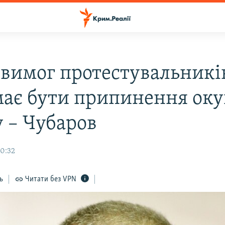
 вимог протестувальникі
 має бути припинення оку
 – Чубаров
10:32
ь
Читати без VPN