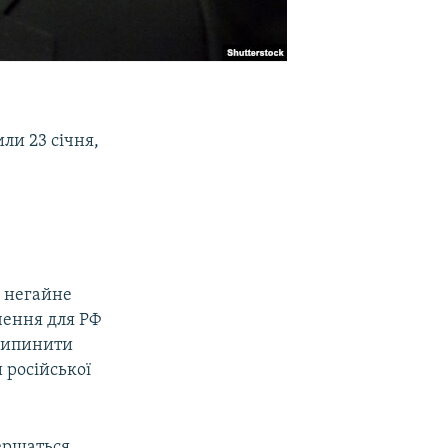
или 23 січня,
о негайне
чення для РФ
припинити
 російської
вершаться