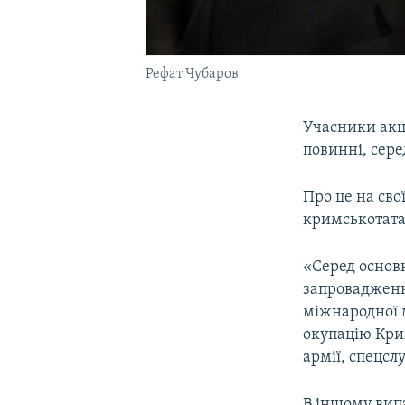
Рефат Чубаров
Учасники акц
повинні, сер
Про це на сво
кримськотата
«Серед основ
запровадженн
міжнародної 
окупацію Крим
армії, спецсл
В іншому випа