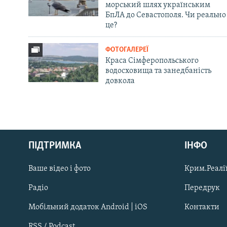
морський шлях українським
БпЛА до Севастополя. Чи реально
це?
ФОТОГАЛЕРЕЇ
Краса Сімферопольського
водосховища та занедбаність
довкола
Русский
ПІДТРИМКА
ІНФО
Qırımtatar
Ваше відео і фото
Крим.Реалії
ДОЛУЧАЙСЯ!
Радіо
Передрук
Мобільний додаток Android | iOS
Контакти
RSS / Podcast