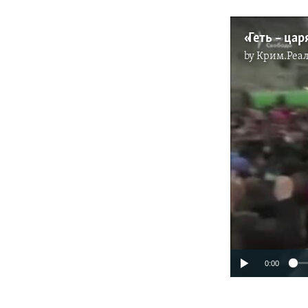
by
Крим.Реал
0:00