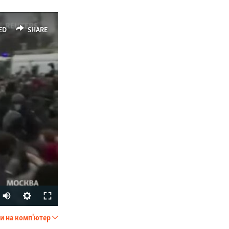
ED
SHARE
Auto
240p
и на комп'ютер
SHARE
360p