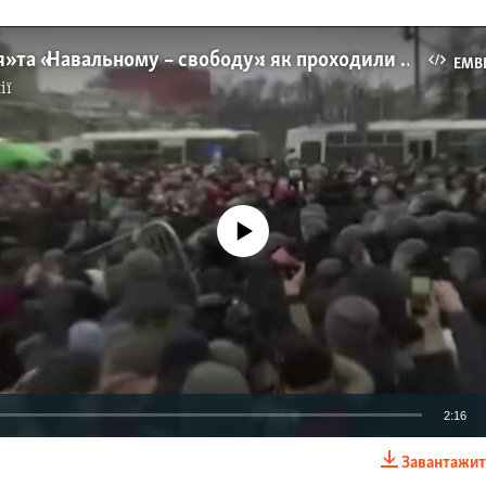
«Геть – царя» та «Навальному – свободу»: як проходили акції на підтримку опозиціонера в Росії (відео)
EMB
ії
No media source currently available
2:16
Завантажит
EMBED