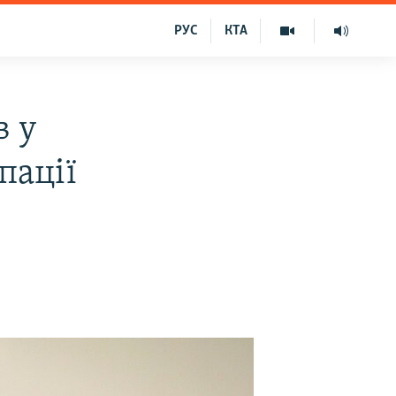
РУС
КТА
в у
пації