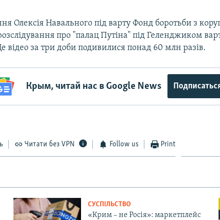
ння Олексія Навального під варту Фонд боротьби з кору
озслідування про "палац Путіна" під Геленджиком вар
Це відео за три доби подивилися понад 60 млн разів.
Auto
240p
360p
480p
720p
1080p
Крым, читай нас в Google News
Подписатьс
ь
Читати без VPN
Follow us
Print
СУСПІЛЬСТВО
«Крим – не Росія»: маркетплейс