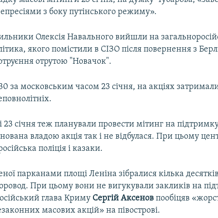
пресіями з боку путінського режиму».
хильники Олексія Навального вийшли на загальноросій
ітика, якого помістили в СІЗО після повернення з Берл
 отруєння отрутою "Новачок".
30 за московським часом 23 січня, на акціях затримали
повнолітніх.
 23 січня теж планували провести мітинг на підтримк
нована владою акція так і не відбулася. При цьому цен
осійська поліція і казаки.
еної парканами площі Леніна зібралися кілька десятків
оровод. При цьому вони не вигукували закликів на пі
Російський глава Криму
Сергій Аксенов
пообіцяв «жорст
законних масових акцій» на півострові.