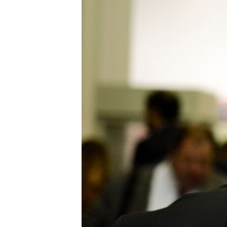
ВІДЕОУРОКИ «ELIFBE»
СВІДЧЕННЯ ОКУПАЦІЇ
УКРАЇНСЬКА ПРОБЛЕМА КРИМУ
ІНФОГРАФІКА