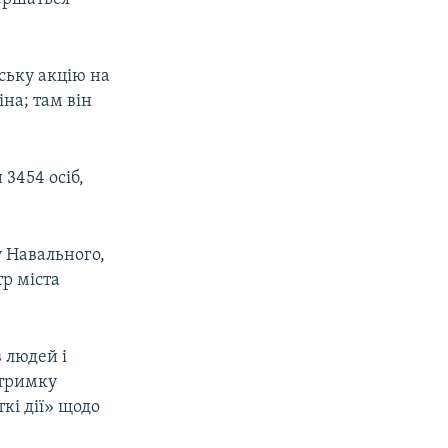
ську акцію на
іна; там він
 3454 осіб,
у Навального,
тр міста
 людей і
дтримку
кі дії» щодо