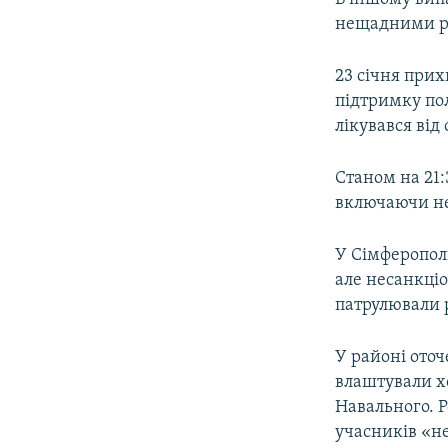
нещадними ре
23 січня при
підтримку пол
лікувався від
Станом на 21:
включаючи не
У Сімферополі
але несанкціо
патрулювали р
У районі оточ
влаштували х
Навального. 
учасників «не