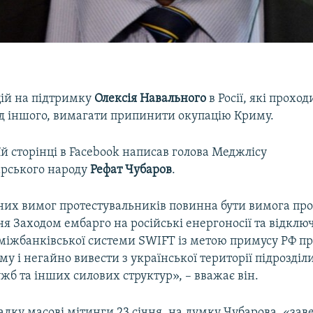
ій на підтримку
Олексія Навального
в Росії, які проход
ед іншого, вимагати припинити окупацію Криму.
їй сторінці в Facebook написав голова Меджлісу
рського народу
Рефат Чубаров
.
них вимог протестувальників повинна бути вимога пр
я Заходом ембарго на російські енергоносії та відклю
міжбанківської системи SWIFT із метою примусу РФ 
у і негайно вивести з української території підрозділи
ужб та інших силових структур», – вважає він.
дку масові мітинги 23 січня, на думку Чубарова, «за