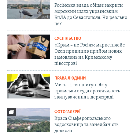
Російська влада обіцяє закрити
морський шлях українським
БпЛА до Севастополя. Чи реально
це?
СУСПІЛЬСТВО
«Крим – не Росія»: маркетплейс
Ozon припинив прийом нових
замовлень на Кримському
півострові
ПРАВА ЛЮДИНИ
Мить – і ти шпигун. Як у
кримських судах розглядають
звинувачення в держзраді
ФОТОГАЛЕРЕЇ
Краса Сімферопольського
водосховища та занедбаність
довкола