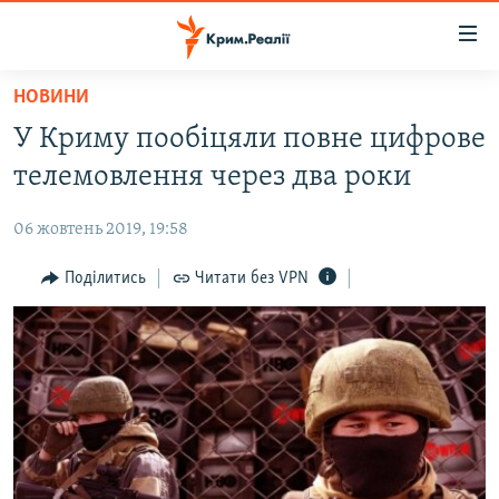
Доступність
посилання
Перейти
НОВИНИ
до
НОВИНИ
У Криму пообіцяли повне цифрове
основного
ВОДА.КРИМ
матеріалу
телемовлення через два роки
ВІДЕО ТА ФОТО
Перейти
до
06 жовтень 2019, 19:58
ПОЛІТИКА
основної
БЛОГИ
Поділитись
Читати без VPN
навігації
Перейти
ПОГЛЯД
до
ІНТЕРВ'Ю
пошуку
ВСЕ ЗА ДЕНЬ
СПЕЦПРОЕКТИ
ЯК ОБІЙТИ БЛОКУВАННЯ
ДЕПОРТАЦІЯ