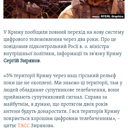
ВІДЕОУРОКИ «ELIFBE»
Русский
СВІДЧЕННЯ ОКУПАЦІЇ
Qırımtatar
УКРАЇНСЬКА ПРОБЛЕМА КРИМУ
У Криму пообіцяли повний перехід на нову систему
ДОЛУЧАЙСЯ!
ІНФОГРАФІКА
цифрового телемовлення через два роки. Про це
повідомив підконтрольний Росії в. о. міністра
внутрішньої політики, інформації та зв'язку Криму
Сергій Зирянов
.
Усі сайти RFE/RL
«5% території Криму через наш гірський рельєф
поки ще не охоплені. Ми знаємо ці території, там у
людей обладнане супутникове телебачення, вони
приймають супутниковий сигнал. Справа за
майбутнім, я думаю, що протягом двох років
антени будуть донаростати. І вся територія Криму
покриється хорошим цифровим телебаченням», –
цитує
ТАСС
Зирянова.