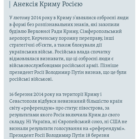
Анексія Криму Росією
У лютому 2014 року в Криму з'являлися озброєні люди
в формі без розпізнавальних знаків, які захопили
будівлю Верховної Ради Криму, Сімферопольський
аеропорт, Керченську поромну переправу, інші
стратегічні об'єкти, а також блокували дії
українських військ. Російська влада спочатку
відмовлялася визнавати, що ці озброєні люди є
військовослужбовцями російської армії. Пізніше
президент Росії Володимир Путін визнав, що це були
російські військові.
16 березня 2014 року на території Криму і
Севастополя відбувся невизнаний більшістю країн
світу «референдум» про статус півострова, за
результатами якого Росія включила Крим до свого
складу. Ні Україна, ні Європейський союз, ні США не
визнали результати голосування на «референдумі».
Президент Росії Володимир Путін 18 березня