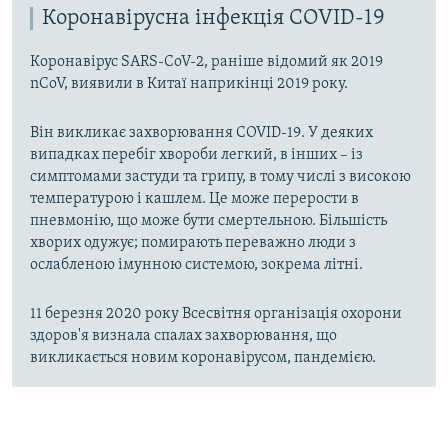
Коронавірусна інфекція COVID-19
Коронавірус SARS-CoV-2, раніше відомий як 2019
nCoV, виявили в Китаї наприкінці 2019 року.
Він викликає захворювання COVID-19. У деяких
випадках перебіг хвороби легкий, в інших – із
симптомами застуди та грипу, в тому числі з високою
температурою і кашлем. Це може перерости в
пневмонію, що може бути смертельною. Більшість
хворих одужує; помирають переважно люди з
ослабленою імунною системою, зокрема літні.
11 березня 2020 року Всесвітня організація охорони
здоров'я визнала спалах захворювання, що
викликається новим коронавірусом, пандемією.