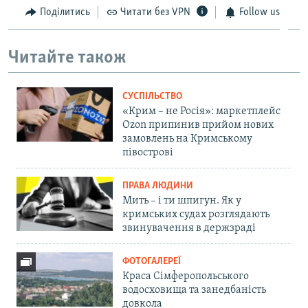
Поділитись
Читати без VPN
Follow us
Читайте також
СУСПІЛЬСТВО
«Крим – не Росія»: маркетплейс
Ozon припинив прийом нових
замовлень на Кримському
півострові
ПРАВА ЛЮДИНИ
Мить – і ти шпигун. Як у
кримських судах розглядають
звинувачення в держзраді
ФОТОГАЛЕРЕЇ
Краса Сімферопольського
водосховища та занедбаність
довкола