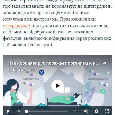
Відомості російської влади Криму та Севастополя
про захворюваність на коронавірус не підтверджені
міжнародними організаціями та іншими
незалежними джерелами. Правозахисники
стверджують
, що ця статистика суттєво занижена,
оскільки не відображає багатьох важливих
факторів, включаючи інфікування серед російських
військових і спецслужб.​
Как коронавирус поражает организм и как больных лечат на разных стадиях (видео)
by
Крим.Реалії
No media source currently available
Auto
0:00
6:16