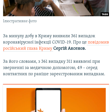
ВІДЕОУРОКИ «ELIFBE»
Русский
СВІДЧЕННЯ ОКУПАЦІЇ
Qırımtatar
Ілюстративне фото
УКРАЇНСЬКА ПРОБЛЕМА КРИМУ
ДОЛУЧАЙСЯ!
ІНФОГРАФІКА
За минулу добу в Криму виявили 361 випадок
коронавірусної інфекції COVID-19. Про це
повідомив
російський глава Криму
Сергій Аксенов.
Усі сайти RFE/RL
За його словами, з 361 випадку 311 виявлені при
зверненні за медичною допомогою, 49 – серед
контактних по раніше зареєстрованим випадкам.