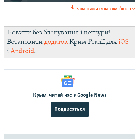
240p
Завантажити на комп'ютер
360p
Auto
240p
360p
480p
480p
Новини без блокування і цензури!
720p
720p
1080p
Встановити
додаток
Крим.Реалії для
iOS
1080p
і
Android
.
Крым, читай нас в Google News
Подписаться