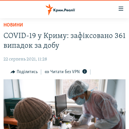
Доступність
посилання
Перейти
НОВИНИ
до
НОВИНИ
COVID-19 у Криму: зафіксовано 361
основного
ВОДА.КРИМ
матеріалу
випадок за добу
ВІДЕО ТА ФОТО
Перейти
до
22 серпень 2021, 11:28
ПОЛІТИКА
основної
БЛОГИ
Поділитись
Читати без VPN
навігації
Перейти
ПОГЛЯД
до
ІНТЕРВ'Ю
пошуку
ВСЕ ЗА ДЕНЬ
СПЕЦПРОЕКТИ
ЯК ОБІЙТИ БЛОКУВАННЯ
ДЕПОРТАЦІЯ