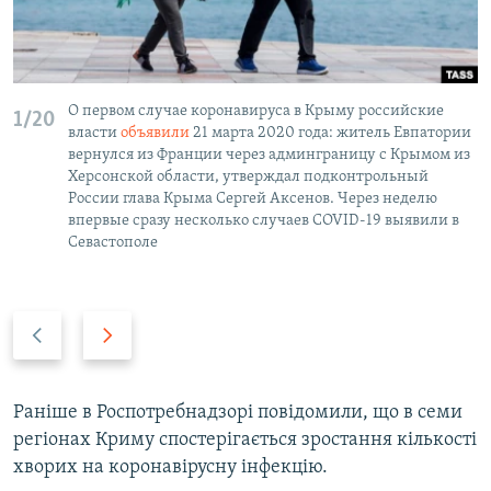
О первом случае коронавируса в Крыму российские
1/20
власти
объявили
21 марта 2020 года: житель Евпатории
вернулся из Франции через админграницу с Крымом из
Херсонской области, утверждал подконтрольный
России глава Крыма Сергей Аксенов. Через неделю
впервые сразу несколько случаев COVID-19 выявили в
Севастополе
P
N
r
e
e
x
v
t
Раніше в Роспотребнадзорі повідомили, що в семи
i
s
регіонах Криму спостерігається зростання кількості
o
l
хворих на коронавірусну інфекцію.
u
i