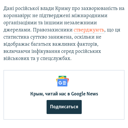
s
d
Дані російської влади Криму про захворюваність на
s
e
коронавірус не підтверджені міжнародними
l
організаціями та іншими незалежними
i
джерелами. Правозахисники
стверджують
, що ця
d
статистика суттєво занижена, оскільки не
e
відображає багатьох важливих факторів,
включаючи інфікування серед російських
військових та у спецслужбах.
Крым, читай нас в Google News
Подписаться