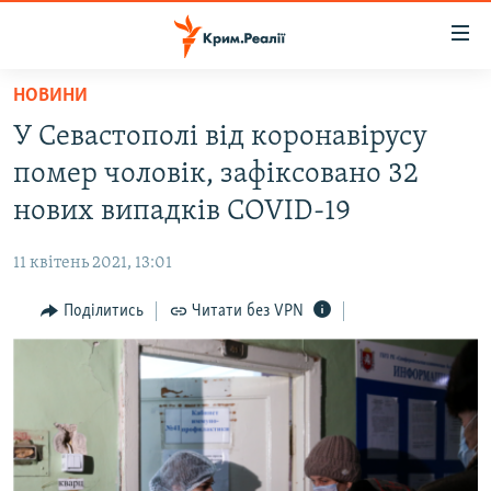
Доступність
посилання
Перейти
НОВИНИ
до
НОВИНИ
У Севастополі від коронавірусу
основного
ВОДА.КРИМ
матеріалу
помер чоловік, зафіксовано 32
ВІДЕО ТА ФОТО
Перейти
нових випадків COVID-19
до
ПОЛІТИКА
основної
11 квітень 2021, 13:01
БЛОГИ
навігації
Перейти
Поділитись
Читати без VPN
ПОГЛЯД
до
ІНТЕРВ'Ю
пошуку
ВСЕ ЗА ДЕНЬ
СПЕЦПРОЕКТИ
ЯК ОБІЙТИ БЛОКУВАННЯ
ДЕПОРТАЦІЯ