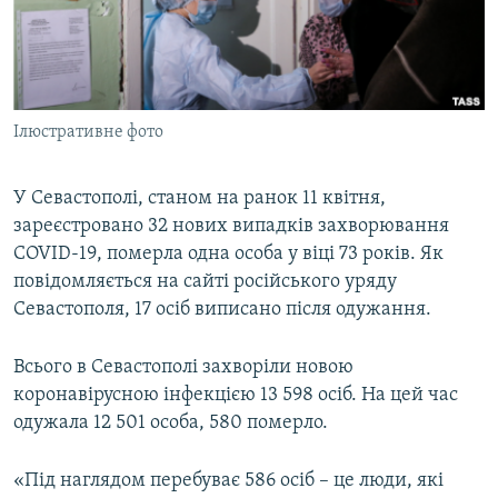
ВІДЕОУРОКИ «ELIFBE»
Русский
СВІДЧЕННЯ ОКУПАЦІЇ
Qırımtatar
УКРАЇНСЬКА ПРОБЛЕМА КРИМУ
Ілюстративне фото
ДОЛУЧАЙСЯ!
ІНФОГРАФІКА
У Севастополі, станом на ранок 11 квітня,
зареєстровано 32 нових випадків захворювання
Усі сайти RFE/RL
COVID-19, померла одна особа у віці 73 років. Як
повідомляється на сайті російського уряду
Севастополя, 17 осіб виписано після одужання.
Всього в Севастополі захворіли новою
коронавірусною інфекцією 13 598 осіб. На цей час
одужала 12 501 особа, 580 померло.
«Під наглядом перебуває 586 осіб – це люди, які