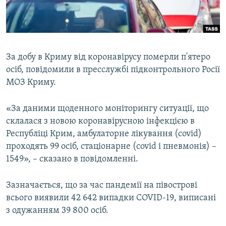
ВІДЕОУРОКИ «ELIFBE»
Русский
СВІДЧЕННЯ ОКУПАЦІЇ
Qırımtatar
УКРАЇНСЬКА ПРОБЛЕМА КРИМУ
За добу в Криму від коронавірусу померли п'ятеро
ДОЛУЧАЙСЯ!
ІНФОГРАФІКА
осіб, повідомили в пресслужбі підконтрольного Росії
МОЗ Криму.
«За даними щоденного моніторингу ситуації, що
Усі сайти RFE/RL
склалася з новою коронавірусною інфекцією в
Республіці Крим, амбулаторне лікування (covid)
проходять 99 осіб, стаціонарне (covid і пневмонія) –
1549», – сказано в повідомленні.
Зазначається, що за час пандемії на півострові
всього виявили 42 642 випадки COVID-19, виписані
з одужанням 39 800 осіб.