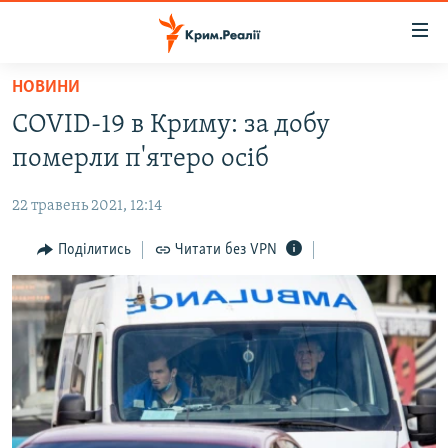
Доступність
посилання
Перейти
НОВИНИ
до
НОВИНИ
COVID-19 в Криму: за добу
основного
ВОДА.КРИМ
матеріалу
померли п'ятеро осіб
ВІДЕО ТА ФОТО
Перейти
до
22 травень 2021, 12:14
ПОЛІТИКА
основної
БЛОГИ
Поділитись
Читати без VPN
навігації
Перейти
ПОГЛЯД
до
ІНТЕРВ'Ю
пошуку
ВСЕ ЗА ДЕНЬ
СПЕЦПРОЕКТИ
ЯК ОБІЙТИ БЛОКУВАННЯ
ДЕПОРТАЦІЯ