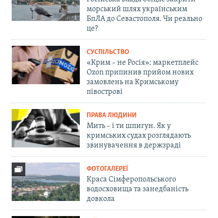
морський шлях українським
БпЛА до Севастополя. Чи реально
це?
СУСПІЛЬСТВО
«Крим – не Росія»: маркетплейс
Ozon припинив прийом нових
замовлень на Кримському
півострові
ПРАВА ЛЮДИНИ
Мить – і ти шпигун. Як у
кримських судах розглядають
звинувачення в держзраді
ФОТОГАЛЕРЕЇ
Краса Сімферопольського
водосховища та занедбаність
довкола