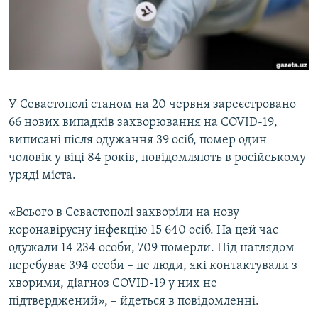
ВІДЕОУРОКИ «ELIFBE»
Русский
СВІДЧЕННЯ ОКУПАЦІЇ
Qırımtatar
УКРАЇНСЬКА ПРОБЛЕМА КРИМУ
ДОЛУЧАЙСЯ!
ІНФОГРАФІКА
У Севастополі станом на 20 червня зареєстровано
66 нових випадків захворювання на COVID-19,
виписані після одужання 39 осіб, помер один
Усі сайти RFE/RL
чоловік у віці 84 років, повідомляють в російському
уряді міста.
«Всього в Севастополі захворіли на нову
коронавірусну інфекцію 15 640 осіб. На цей час
одужали 14 234 особи, 709 померли. Під наглядом
перебуває 394 особи – це люди, які контактували з
хворими, діагноз COVID-19 у них не
підтверджений», – йдеться в повідомленні.