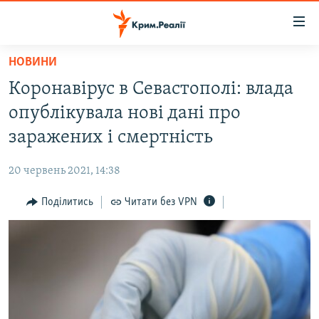
Доступність
посилання
Перейти
НОВИНИ
до
НОВИНИ
Коронавірус в Севастополі: влада
основного
ВОДА.КРИМ
матеріалу
опублікувала нові дані про
ВІДЕО ТА ФОТО
Перейти
заражених і смертність
до
ПОЛІТИКА
основної
20 червень 2021, 14:38
БЛОГИ
навігації
Перейти
Поділитись
Читати без VPN
ПОГЛЯД
до
ІНТЕРВ'Ю
пошуку
ВСЕ ЗА ДЕНЬ
СПЕЦПРОЕКТИ
ЯК ОБІЙТИ БЛОКУВАННЯ
ДЕПОРТАЦІЯ