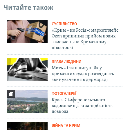
Читайте також
СУСПІЛЬСТВО
«Крим – не Росія»: маркетплейс
Ozon припинив прийом нових
замовлень на Кримському
півострові
ПРАВА ЛЮДИНИ
Мить – і ти шпигун. Як у
кримських судах розглядають
звинувачення в держзраді
ФОТОГАЛЕРЕЇ
Краса Сімферопольського
водосховища та занедбаність
довкола
ВІЙНА ТА КРИМ