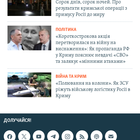
Сорок днів, сорок ночей. Про
результати кримської операції з
примусу Росії до миру
ПОЛІТИКА
«Короткострокова акція
перетворилася на війну на
виснаження»: Як пропаганда РФ
у Криму пояснює невдачі «СВО»
та залякує «мінними атаками»
ВІЙНА ТА КРИМ
«Полювання на колони». Як ЗСУ
ріжуть військову логістику Росії в
Криму
ДОЛУЧАЙСЯ!