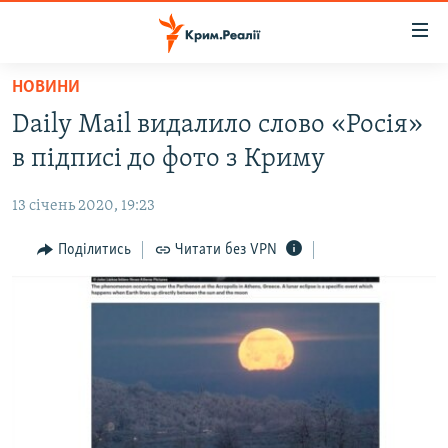
Доступність
посилання
Перейти
НОВИНИ
до
НОВИНИ
Daily Mail видалило слово «Росія»
основного
ВОДА.КРИМ
матеріалу
в підписі до фото з Криму
ВІДЕО ТА ФОТО
Перейти
до
13 січень 2020, 19:23
ПОЛІТИКА
основної
БЛОГИ
Поділитись
Читати без VPN
навігації
Перейти
ПОГЛЯД
до
ІНТЕРВ'Ю
пошуку
ВСЕ ЗА ДЕНЬ
СПЕЦПРОЕКТИ
ЯК ОБІЙТИ БЛОКУВАННЯ
ДЕПОРТАЦІЯ