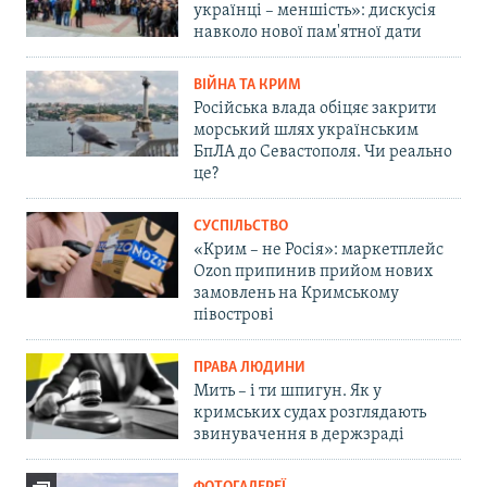
українці – меншість»: дискусія
навколо нової пам'ятної дати
ВІЙНА ТА КРИМ
Російська влада обіцяє закрити
морський шлях українським
БпЛА до Севастополя. Чи реально
це?
СУСПІЛЬСТВО
«Крим – не Росія»: маркетплейс
Ozon припинив прийом нових
замовлень на Кримському
півострові
ПРАВА ЛЮДИНИ
Мить – і ти шпигун. Як у
кримських судах розглядають
звинувачення в держзраді