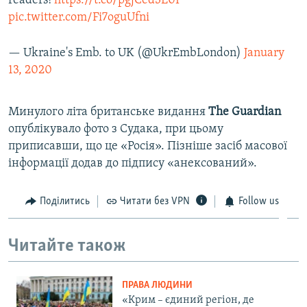
readers!
https://t.co/pgjCed3E0P
pic.twitter.com/Fi7oguUfni
— Ukraine's Emb. to UK (@UkrEmbLondon)
January
13, 2020
Минулого літа британське видання
The Guardian
опублікувало фото з Судака, при цьому
приписавши, що це «Росія». Пізніше засіб масової
інформації додав до підпису «анексований».
Поділитись
Читати без VPN
Follow us
Читайте також
ПРАВА ЛЮДИНИ
«Крим – єдиний регіон, де