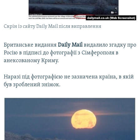
ВІДЕОУРОКИ «ELIFBE»
Русский
СВІДЧЕННЯ ОКУПАЦІЇ
Qırımtatar
Скрін із сайту Daily Mail після виправлення
УКРАЇНСЬКА ПРОБЛЕМА КРИМУ
ДОЛУЧАЙСЯ!
ІНФОГРАФІКА
Британське видання
Daily Mail
видалило згадку про
Росію в підписі до фотографії з Сімферополя в
анексованому Криму.
Усі сайти RFE/RL
Наразі під фотографією не зазначена країна, в якій
був зроблений знімок.