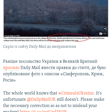
Скрін із сайту Daily Mail до виправлення
Раніше посольство України в Великій Британії
просило
Daily Mail внести правки до статті, де було
опубліковане фото з описом «Сімферополь, Крим,
Росія».
The whole world knows that
#CrimeaIsUkraine
. It's
unfortunate
@DailyMailUK
still doesn't. Please make
the necessary correction so as not to mislead your