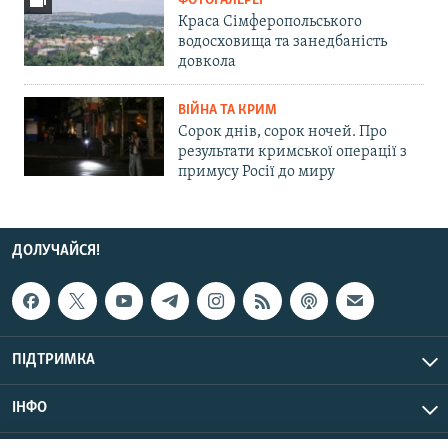
ФОТОГАЛЕРЕЇ
Краса Сімферопольського
водосховища та занедбаність
довкола
ВІЙНА ТА КРИМ
Сорок днів, сорок ночей. Про
результати кримської операції з
примусу Росії до миру
ДОЛУЧАЙСЯ!
ПІДТРИМКА
ІНФО