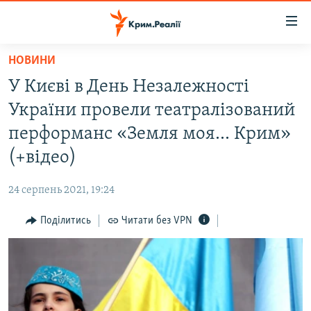
Доступність
посилання
Перейти
НОВИНИ
до
НОВИНИ
У Києві в День Незалежності
основного
ВОДА.КРИМ
матеріалу
України провели театралізований
ВІДЕО ТА ФОТО
Перейти
перформанс «Земля моя... Крим»
до
ПОЛІТИКА
(+відео)
основної
БЛОГИ
навігації
24 серпень 2021, 19:24
Перейти
ПОГЛЯД
до
Поділитись
Читати без VPN
ІНТЕРВ'Ю
пошуку
ВСЕ ЗА ДЕНЬ
СПЕЦПРОЕКТИ
ЯК ОБІЙТИ БЛОКУВАННЯ
ДЕПОРТАЦІЯ