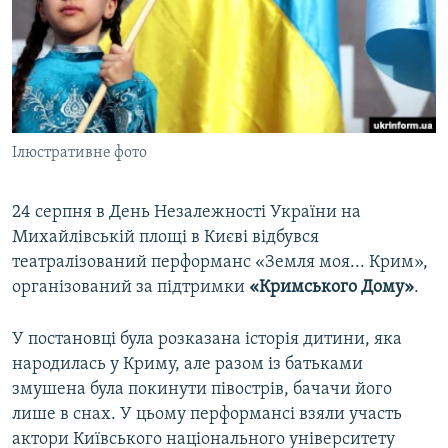
ВІДЕОУРОКИ «ELIFBE»
Русский
СВІДЧЕННЯ ОКУПАЦІЇ
Qırımtatar
УКРАЇНСЬКА ПРОБЛЕМА КРИМУ
ДОЛУЧАЙСЯ!
ІНФОГРАФІКА
Ілюстративне фото
24 серпня в День Незалежності України на
Усі сайти RFE/RL
Михайлівській площі в Києві відбувся
театралізований перформанс «Земля моя... Крим»,
організований за підтримки
«Кримського Дому»
.
У постановці була розказана історія дитини, яка
народилась у Криму, але разом із батьками
змушена була покинути півострів, бачачи його
лише в снах. У цьому перформансі взяли участь
актори Київського національного університету